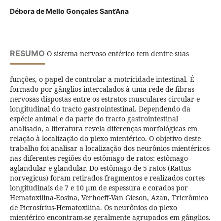
Débora de Mello Gonçales Sant’Ana
RESUMO
O sistema nervoso entérico tem dentre suas
funções, o papel de controlar a motricidade intestinal. É
formado por gânglios intercalados à uma rede de fibras
nervosas dispostas entre os estratos musculares circular e
longitudinal do tracto gastrointestinal. Dependendo da
espécie animal e da parte do tracto gastrointestinal
analisado, a literatura revela diferenças morfológicas em
relação à localização do plexo mientérico. O objetivo deste
trabalho foi analisar a localização dos neurônios mientéricos
nas diferentes regiões do estômago de ratos: estômago
aglandular e glandular. Do estômago de 5 ratos (Rattus
norvegicus) foram retirados fragmentos e realizados cortes
longitudinais de 7 e 10 µm de espessura e corados por
Hematoxilina-Eosina, Verhoeff-Van Gieson, Azan, Tricrômico
de Picrosírius-Hematoxilina. Os neurônios do plexo
mientérico encontram-se geralmente agrupados em gânglios.