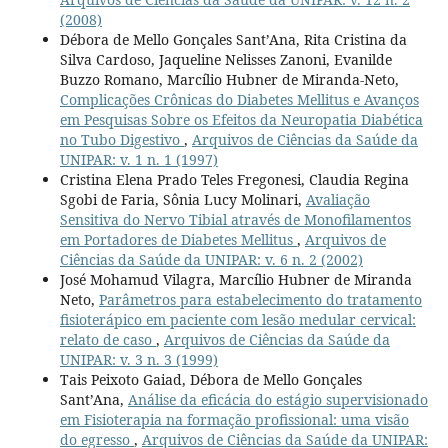
(2008)
Débora de Mello Gonçales Sant’Ana, Rita Cristina da
Silva Cardoso, Jaqueline Nelisses Zanoni, Evanilde
Buzzo Romano, Marcílio Hubner de Miranda-Neto,
Complicações Crônicas do Diabetes Mellitus e Avanços
em Pesquisas Sobre os Efeitos da Neuropatia Diabética
no Tubo Digestivo
,
Arquivos de Ciências da Saúde da
UNIPAR: v. 1 n. 1 (1997)
Cristina Elena Prado Teles Fregonesi, Claudia Regina
Sgobi de Faria, Sônia Lucy Molinari,
Avaliação
Sensitiva do Nervo Tibial através de Monofilamentos
em Portadores de Diabetes Mellitus
,
Arquivos de
Ciências da Saúde da UNIPAR: v. 6 n. 2 (2002)
José Mohamud Vilagra, Marcílio Hubner de Miranda
Neto,
Parâmetros para estabelecimento do tratamento
fisioterápico em paciente com lesão medular cervical:
relato de caso
,
Arquivos de Ciências da Saúde da
UNIPAR: v. 3 n. 3 (1999)
Tais Peixoto Gaiad, Débora de Mello Gonçales
Sant’Ana,
Análise da eficácia do estágio supervisionado
em Fisioterapia na formação profissional: uma visão
do egresso
,
Arquivos de Ciências da Saúde da UNIPAR: