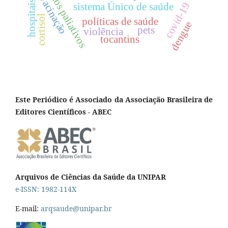
cuidados paliativos
vacinação
covid-19
sistema Único de saúde
cortisol
políticas de saúde
dengue
pets
violência
tocantins
Este Periódico é Associado da Associação Brasileira de
Editores Científicos - ABEC
Arquivos de Ciências da Saúde da UNIPAR
e-ISSN: 1982-114X
E-mail:
arqsaude@unipar.br