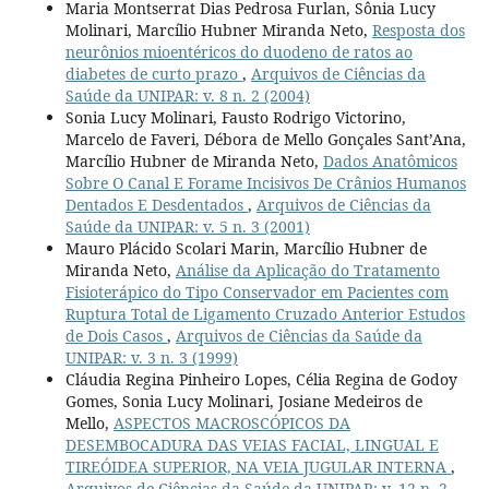
Maria Montserrat Dias Pedrosa Furlan, Sônia Lucy
Molinari, Marcílio Hubner Miranda Neto,
Resposta dos
neurônios mioentéricos do duodeno de ratos ao
diabetes de curto prazo
,
Arquivos de Ciências da
Saúde da UNIPAR: v. 8 n. 2 (2004)
Sonia Lucy Molinari, Fausto Rodrigo Victorino,
Marcelo de Faveri, Débora de Mello Gonçales Sant’Ana,
Marcílio Hubner de Miranda Neto,
Dados Anatômicos
Sobre O Canal E Forame Incisivos De Crânios Humanos
Dentados E Desdentados
,
Arquivos de Ciências da
Saúde da UNIPAR: v. 5 n. 3 (2001)
Mauro Plácido Scolari Marin, Marcílio Hubner de
Miranda Neto,
Análise da Aplicação do Tratamento
Fisioterápico do Tipo Conservador em Pacientes com
Ruptura Total de Ligamento Cruzado Anterior Estudos
de Dois Casos
,
Arquivos de Ciências da Saúde da
UNIPAR: v. 3 n. 3 (1999)
Cláudia Regina Pinheiro Lopes, Célia Regina de Godoy
Gomes, Sonia Lucy Molinari, Josiane Medeiros de
Mello,
ASPECTOS MACROSCÓPICOS DA
DESEMBOCADURA DAS VEIAS FACIAL, LINGUAL E
TIREÓIDEA SUPERIOR, NA VEIA JUGULAR INTERNA
,
Arquivos de Ciências da Saúde da UNIPAR: v. 12 n. 2