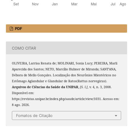
PDF
COMO CITAR
OLIVEIRA, Larrisa Renata de; MOLINARI, Sonia Lucy; PEREIRA, Marli
Aparecida dos Santos; NETO, Marcílio Hubner de Miranda; SANT’ANA,
Débora de Mello Gonçales. Localização dos Neurônios Mientéricos no
Estômago Aglandular e Glandular de Ratos(Rattus norvegicus).
Arquivos de Ciências da Saúde da UNIPAR
,
[S. l.]
, v. 4, n. 3, 2008.
Disponível em:
https://revistas.unipar.br/index.php/saude/article/view/1031. Acesso em:
8 ago. 2026.
Fomatos de Citação