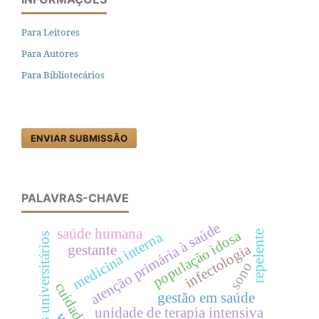
Para Leitores
Para Autores
Para Bibliotecários
ENVIAR SUBMISSÃO
PALAVRAS-CHAVE
atenção primária à saúde
saúde humana
população idosa
repelente
medicina interna
hospitais universitários
infectologia
gestante
sono
gestão em saúde
unidade de terapia intensiva