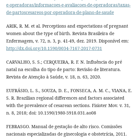
e-operadoras/informacoes-e-avaliacoes-de-operadoras/taxas-
de-partoscesareos-por-operadora-de-plano-de-saude
ARIK, R. M. et al. Perceptions and expectations of pregnant
women about the type of birth. Revista Brasileira de
Enfermagem, v. 72, n. 3, p. 41-49, dez. 2019. Disponível em:
http://dx.doi.org/10.1590/0034-7167-2017-0731
CARVALHO, S. S.; CERQUEIRA, R. F. N. Influência do pré
natal na escolha do tipo de parto: Revisão de literatura.
Revista de Atenção à Saúde, v. 18, n. 63, 2020.
EUFRÁSIO, L. S., SOUZA, D. E., FONSECA, A. M. C., VIANA, E.
S. R. Brazilian regional differences and factors associated
with the prevalence of cesarean sections. Fisioter Mov. v. 31,
n. 8, 2018; doi: 10.1590/1980-5918.031.ao08
FEBRASGO. Manual de gestação de alto risco. Comissões
nacionais especializadas de ginecologia e obstetrícia, 2011.