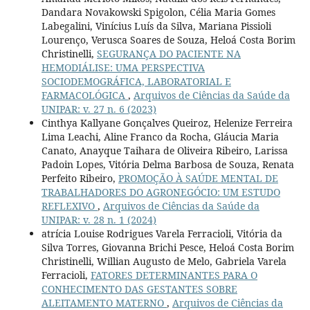
Dandara Novakowski Spigolon, Célia Maria Gomes
Labegalini, Vinícius Luís da Silva, Mariana Pissioli
Lourenço, Verusca Soares de Souza, Heloá Costa Borim
Christinelli,
SEGURANÇA DO PACIENTE NA
HEMODIÁLISE: UMA PERSPECTIVA
SOCIODEMOGRÁFICA, LABORATORIAL E
FARMACOLÓGICA
,
Arquivos de Ciências da Saúde da
UNIPAR: v. 27 n. 6 (2023)
Cinthya Kallyane Gonçalves Queiroz, Helenize Ferreira
Lima Leachi, Aline Franco da Rocha, Gláucia Maria
Canato, Anayque Taihara de Oliveira Ribeiro, Larissa
Padoin Lopes, Vitória Delma Barbosa de Souza, Renata
Perfeito Ribeiro,
PROMOÇÃO À SAÚDE MENTAL DE
TRABALHADORES DO AGRONEGÓCIO: UM ESTUDO
REFLEXIVO
,
Arquivos de Ciências da Saúde da
UNIPAR: v. 28 n. 1 (2024)
atrícia Louise Rodrigues Varela Ferracioli, Vitória da
Silva Torres, Giovanna Brichi Pesce, Heloá Costa Borim
Christinelli, Willian Augusto de Melo, Gabriela Varela
Ferracioli,
FATORES DETERMINANTES PARA O
CONHECIMENTO DAS GESTANTES SOBRE
ALEITAMENTO MATERNO
,
Arquivos de Ciências da