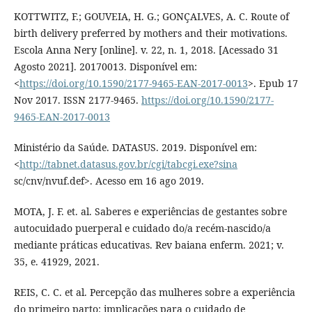
KOTTWITZ, F.; GOUVEIA, H. G.; GONÇALVES, A. C. Route of
birth delivery preferred by mothers and their motivations.
Escola Anna Nery [online]. v. 22, n. 1, 2018. [Acessado 31
Agosto 2021]. 20170013. Disponível em:
<
https://doi.org/10.1590/2177-9465-EAN-2017-0013
>. Epub 17
Nov 2017. ISSN 2177-9465.
https://doi.org/10.1590/2177-
9465-EAN-2017-0013
Ministério da Saúde. DATASUS. 2019. Disponível em:
<
http://tabnet.datasus.gov.br/cgi/tabcgi.exe?sina
sc/cnv/nvuf.def>. Acesso em 16 ago 2019.
MOTA, J. F. et. al. Saberes e experiências de gestantes sobre
autocuidado puerperal e cuidado do/a recém-nascido/a
mediante práticas educativas. Rev baiana enferm. 2021; v.
35, e. 41929, 2021.
REIS, C. C. et al. Percepção das mulheres sobre a experiência
do primeiro parto: implicações para o cuidado de