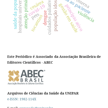
saúde da população rural
atenção primária à saúde
hospitais universitários
cuidados paliativos
população idosa
cesárea
gestão em saúde
princípio ativo
covid-19
violência
dengue
pets
tocantins
Este Periódico é Associado da Associação Brasileira de
Editores Científicos - ABEC
Arquivos de Ciências da Saúde da UNIPAR
e-ISSN: 1982-114X