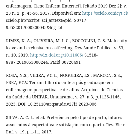
enfermagem. Cienc Enferm [Internet]. [citado 2019 Dez 2]; v.
23 n. 2, p. 45-56, 2017. Disponível em:
https://scielo.conicyt.cl/
scielo.php?script=sci_arttext&pid=S0717-
95532017000200045&lng=pt
RIMES, K. A.; OLIVEIRA, M. I. C.; BOCCOLINI, C. S. Maternity
leave and exclusive breastfeeding. Rev Saude Publica. v. 53,
n. 10, 2019.
http://dx.doi.org/10.11606/
S1518-
8787.2019053000244. PMid:30726491
ROSA, N.S., VIEIRA, V.C.L., NOGUEIRA, I.S., MARCON, S.S.,
FREZ, F.C.V. Ter um filho durante a pós-graduação em
enfermagem: perspectivas e desafios. Arquivos de Ciências
da Saúde da UNIPAR, Umuarama, v. 27, n.3, p.1126-1146,
2023. DOI: 10.25110/arqsaude.v27i3.2023-006
SILVA, A. C. L. et al. Preferência pelo tipo de parto, fatores
associados à expectativa e satisfação com o parto. Rev. Eletr.
Enf. v. 19, p.1-11, 2017.