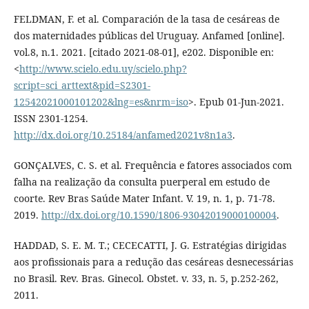
FELDMAN, F. et al. Comparación de la tasa de cesáreas de
dos maternidades públicas del Uruguay. Anfamed [online].
vol.8, n.1. 2021. [citado 2021-08-01], e202. Disponible en:
<
http://www.scielo.edu.uy/scielo.php?
script=sci_arttext&pid=S2301-
12542021000101202&lng=es&nrm=iso
>. Epub 01-Jun-2021.
ISSN 2301-1254.
http://dx.doi.org/10.25184/anfamed2021v8n1a3
.
GONÇALVES, C. S. et al. Frequência e fatores associados com
falha na realização da consulta puerperal em estudo de
coorte. Rev Bras Saúde Mater Infant. V. 19, n. 1, p. 71-78.
2019.
http://dx.doi.org/10.1590/1806-93042019000100004
.
HADDAD, S. E. M. T.; CECECATTI, J. G. Estratégias dirigidas
aos profissionais para a redução das cesáreas desnecessárias
no Brasil. Rev. Bras. Ginecol. Obstet. v. 33, n. 5, p.252-262,
2011.