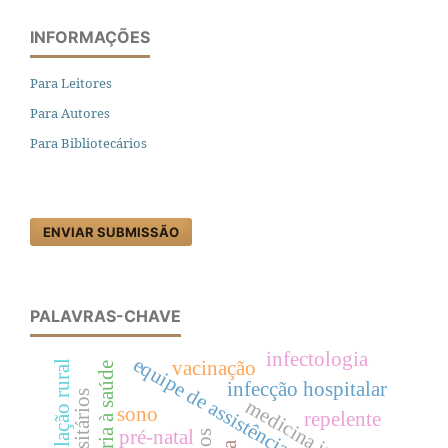
INFORMAÇÕES
Para Leitores
Para Autores
Para Bibliotecários
ENVIAR SUBMISSÃO
PALAVRAS-CHAVE
infectologia
equipe de assistência ao paciente
vacinação
infecção hospitalar
medicina interna
sono
repelente
pré-natal