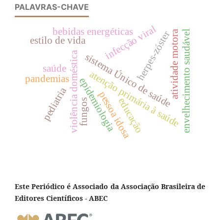
PALAVRAS-CHAVE
infecção viral
bebidas energéticas
envelhecimento saudável
atividade motora
herpes-zóster
estilo de vida
violência doméstica
sistema Único de saúde
saúde
atenção primária à saúde
pandemias
epidemiologia
pediatria
pessoa idosa
educação
fungos
Este Periódico é Associado da Associação Brasileira de
Editores Científicos - ABEC