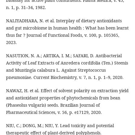
bioassay for active plant constituents. Planta Medica, v. 45,
n. 1, p. 31–34, 1982.
NALIYADHARA, N. et al. Interplay of dietary antioxidants
and gut microbiome in human health : What has been learnt
thus far ? Journal of Functional Foods, v. 100, p. 105365,
2023.
NASUTION, N. A.; ARTIKA, I. M.; SAFARI, D. Antibacterial
Activity of Leaf Extracts of Anredera cordifolia (Ten.) Steenis
and Muntingia calabura L. Against Streptococcus
pneumoniae. Current Biochemistry, v. 7, n. 1, p. 1–9, 2020.
NAWAZ, H. et al. Effect of solvent polarity on extraction yield
and antioxidant properties of phytochemicals from bean
(Phaseolus vulgaris) seeds. Brazilian Journal of
Pharmaceutical Sciences, v. 56, p. e17129, 2020.
NIU, C.; DONG, M.; NIU, Y. Lead toxicity and potential
therapeutic effect of plant-derived polyphenols.