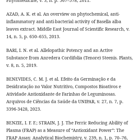
Phytomedicine, v. 3, n. p. 567–578, 2011.
AZAD, A. K. et al. An overview on phytochemical, anti-
inflammatory and anti-bacterial activity of Basella alba
leaves extract. Middle East Journal of Scientific Research, v.
14, n. 5, p. 650–655, 2013.
BARI, I. N. et al. Allelopathic Potency and an Active
Substance from Anredera Cordifolia (Tenore) Steenis. Plants,
v. 8, n. 5, 2019.
BENEVIDES, C. M. J. et al. Efeito da Germinação e da
Desidratação no Valor Nutritivo, Compostos Bioativos e
Atividade Antioxidante de Farinhas de Leguminosas.
Arquivos de Ciências da Saúde da UNIPAR, v. 27, n. 7, p.
3396-3428, 2023.
BENZIE, I. F. F.; STRAIN, J. J. The Ferric Reducing Ability of
Plasma (FRAP) as a Measure of “Antioxidant Power”: The
FRAP Assay. Analytical Biochemistry, v. 239, n. 1, p. 70–76,