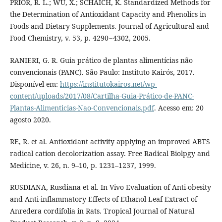
PRIOR, R. L.; WU, X.; SCHAICH, K. Standardized Methods for
the Determination of Antioxidant Capacity and Phenolics in
Foods and Dietary Supplements. Journal of Agricultural and
Food Chemistry, v. 53, p. 4290−4302, 2005.
RANIERI, G. R. Guia prático de plantas alimentícias não
convencionais (PANC). São Paulo: Instituto Kairós, 2017.
Disponível em:
https://institutokairos.net/wp-
content/uploads/2017/08/Cartilha-Guia-Prático-de-PANC-
Plantas-Alimenticias-Nao-Convencionais.pdf
. Acesso em: 20
agosto 2020.
RE, R. et al. Antioxidant activity applying an improved ABTS
radical cation decolorization assay. Free Radical Biolpgy and
Medicine, v. 26, n. 9–10, p. 1231–1237, 1999.
RUSDIANA, Rusdiana et al. In Vivo Evaluation of Anti-obesity
and Anti-inflammatory Effects of Ethanol Leaf Extract of
Anredera cordifolia in Rats. Tropical Journal of Natural