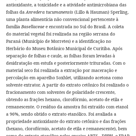
antioxidante, a toxicidade e a atividade antimicrobiana das
folhas da
Anredera tucumanensis
(Lillo & Hauman) Sperling,
uma planta alimentícia não convencional pertencente à
família
Basellaceae
e encontrada no Sul do Brasil. A coleta
do material vegetal foi realizada na região serrana do
Paraná (Município de Morretes) e a identificação no
Herbário do Museu Botânico Municipal de Curitiba. Após
separação de folhas e caule, as folhas foram levadas à
desidratação em estufa e posteriormente trituradas. Com o
material seco foi realizada a extração por maceração e
percolação em aparelho Soxhlet, utilizando acetona como
solvente extrator. A partir do extrato cetônico foi realizado o
fracionamento com solventes de polaridade crescente,
obtendo as frações hexano, clorofórmio, acetato de etila e
remanescente. O resíduo da amostra foi extraído com etanol
a 96%, sendo obtido o extrato etanólico. Foi avaliada a
propriedade antioxidante do extrato cetônico e das frações
(hexano, clorofórmio, acetato de etila e remanescente), bem
como do extrato etanólico pelos ensaios ABTS , DPPH e FRAP.