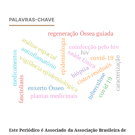
PALAVRAS-CHAVE
regeneração Óssea guiada
análise espacial
epidemiologia
coinfecção pelo hiv
antinflamatório
saúde Única
hiv
medicamentos
vigilância epidemiológica
covid-19
caracterização
cistos residuais
biópsia
tuberculose
fascioliasis
covid 19
enxerto Ósseo
plantas medicinais
Este Periódico é Associado da Associação Brasileira de