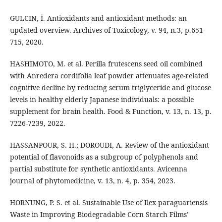
GULCIN, İ. Antioxidants and antioxidant methods: an
updated overview. Archives of Toxicology, v. 94, n.3, p.651-
715, 2020.
HASHIMOTO, M. et al. Perilla frutescens seed oil combined
with Anredera cordifolia leaf powder attenuates age-related
cognitive decline by reducing serum triglyceride and glucose
levels in healthy elderly Japanese individuals: a possible
supplement for brain health. Food & Function, v. 13, n. 13, p.
7226-7239, 2022.
HASSANPOUR, S. H.; DOROUDI, A. Review of the antioxidant
potential of flavonoids as a subgroup of polyphenols and
partial substitute for synthetic antioxidants. Avicenna
journal of phytomedicine, v. 13, n. 4, p. 354, 2023.
HORNUNG, P. S. et al. Sustainable Use of Ilex paraguariensis
Waste in Improving Biodegradable Corn Starch Films’