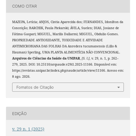
COMO CITAR
MAZEPA, Letícia; ANJOS, Cintia Aparecida dos; FERNANDES, Idonilton da
Conceição; BARCHIK, Paula Piekarski; ÁVILA, Suelen; DIAS, Josiane de
Fátima Gaspari; MIGUEL, Marilis Dallarmi; MIGUEL, Obdulio Gomes.
PROPRIEDADE ANTIOXIDANTE, TOXICIDADE E ATIVIDADE
ANTIMICROBIANA DAS FOLHAS DA Anredera tucumanensis (Lillo &
Hauman) Sperling, UMA PLANTA ALIMENTÍCIA NÃO CONVENCIONAL.
Arquivos de Ciências da Saúde da UNIPAR
,
[S. l.]
, v. 29, n. 1, p. 262–
279, 2025. DOI: 10.25110/arqsaude.v29i1.2025-11166. Disponível em:
https://revistas.unipar.br/index.php/saude/article/view/11166. Acesso em:
8 ago. 2026.
Fomatos de Citação
EDIÇÃO
v. 29 n. 1 (2025)