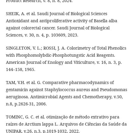
Product Research, v. 8, n. 8, 2024.
SHEIK, A. et al. Saudi Journal of Biological Sciences
Antioxidant and antiproliferative activity of Basella alba
against colorectal cancer. Saudi Journal of Biological
Sciences, v. 30, n. 4, p. 103609, 2023.
SINGLETON, V. L.; ROSSI, J. A. Colorimetry of Total Phenolics
with Phosphomolybdic-Phosphotungstic Acid Reagents.
American Journal of Enology and Viticulture, v. 16, n. 3, p.
144–158, 1965.
TAM, V.H. et al. G. Comparative pharmacodynamics of
gentamicin against Staphylococcus aureus and Pseudomonas
aeruginosa. Antimicrobial Agents and Chemotherapy, v.50,
n.8, p.2626-31, 2006.
TOMINC, G. C. et al. otimização de método extrativo para
raízes de Arctium lappa L. Arquivos de Ciências da Saúde da
UNIPAR, v.26, n.3, p.1019-1032, 2022.