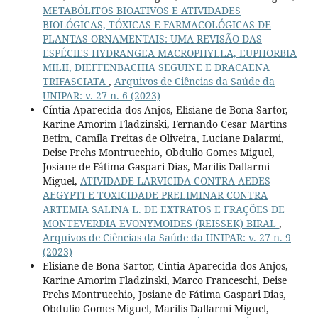
METABÓLITOS BIOATIVOS E ATIVIDADES
BIOLÓGICAS, TÓXICAS E FARMACOLÓGICAS DE
PLANTAS ORNAMENTAIS: UMA REVISÃO DAS
ESPÉCIES HYDRANGEA MACROPHYLLA, EUPHORBIA
MILII, DIEFFENBACHIA SEGUINE E DRACAENA
TRIFASCIATA
,
Arquivos de Ciências da Saúde da
UNIPAR: v. 27 n. 6 (2023)
Cíntia Aparecida dos Anjos, Elisiane de Bona Sartor,
Karine Amorim Fladzinski, Fernando Cesar Martins
Betim, Camila Freitas de Oliveira, Luciane Dalarmi,
Deise Prehs Montrucchio, Obdulio Gomes Miguel,
Josiane de Fátima Gaspari Dias, Marilis Dallarmi
Miguel,
ATIVIDADE LARVICIDA CONTRA AEDES
AEGYPTI E TOXICIDADE PRELIMINAR CONTRA
ARTEMIA SALINA L. DE EXTRATOS E FRAÇÕES DE
MONTEVERDIA EVONYMOIDES (REISSEK) BIRAL
,
Arquivos de Ciências da Saúde da UNIPAR: v. 27 n. 9
(2023)
Elisiane de Bona Sartor, Cintia Aparecida dos Anjos,
Karine Amorim Fladzinski, Marco Franceschi, Deise
Prehs Montrucchio, Josiane de Fátima Gaspari Dias,
Obdulio Gomes Miguel, Marilis Dallarmi Miguel,