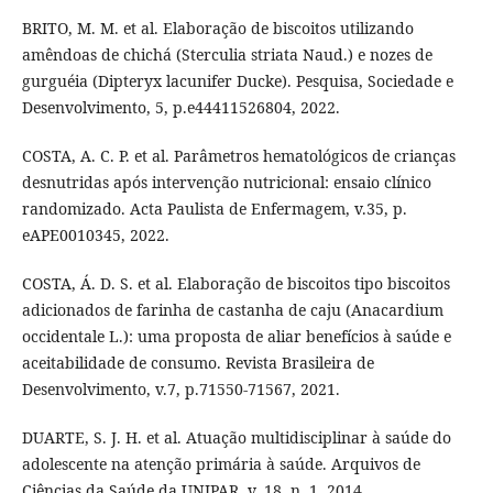
BRITO, M. M. et al. Elaboração de biscoitos utilizando
amêndoas de chichá (Sterculia striata Naud.) e nozes de
gurguéia (Dipteryx lacunifer Ducke). Pesquisa, Sociedade e
Desenvolvimento, 5, p.e44411526804, 2022.
COSTA, A. C. P. et al. Parâmetros hematológicos de crianças
desnutridas após intervenção nutricional: ensaio clínico
randomizado. Acta Paulista de Enfermagem, v.35, p.
eAPE0010345, 2022.
COSTA, Á. D. S. et al. Elaboração de biscoitos tipo biscoitos
adicionados de farinha de castanha de caju (Anacardium
occidentale L.): uma proposta de aliar benefícios à saúde e
aceitabilidade de consumo. Revista Brasileira de
Desenvolvimento, v.7, p.71550-71567, 2021.
DUARTE, S. J. H. et al. Atuação multidisciplinar à saúde do
adolescente na atenção primária à saúde. Arquivos de
Ciências da Saúde da UNIPAR, v. 18, n. 1, 2014.