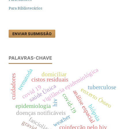
Para Bibliotecários
ENVIAR SUBMISSÃO
PALAVRAS-CHAVE
vigilância epidemiológica
trematoda
domiciliar
cuidadores
cistos residuais
saúde Única
covid 19
tuberculose
enxerto Ósseo
análise espacial
covid-19
hiv
epidemiologia
biópsia
doenças notificáveis
weather
fascioliasis
gravidez
coinfecção pelo hiv