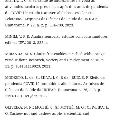
MOTTA, T. C. et al. saúde de adolescentes na volta às
atividades escolares presenciais após dois anos de pandemia
do COVID-19: estudo transversal de base escolar em
Pelotas/RS. Arquivos de Ciências da Saúde da UNIPAR,
Umuarama, v. 27, n. 2, p. 684-700, 2023.
MINIM, V. P. R. Análise sensorial: estudos com consumidores.
editora UFV, 2013, 332 p.
MIRANDA, M. S. Gluten-free cookies enriched with orange
residue flour. Research, Society and Development, v. 10, n.
11, p. e64101119023, 2021.
MODESTO, L. da. S.; SILVA, I. C. P. da.; RUIZ, S. P. Efeito da
pandemia COVID-19 nos hábitos alimentares. Arquivos de
Ciências da Saúde da UNIPAR. Umuarama. v. 26, n. 3, p.
1191-1201, set./dez. 2022.
OLIVEIRA, N. N.; MOTHÉ, C. G.; MOTHÉ, M. G.; OLIVEIRA, L.
G. Cashew nut and cashew apple: a scientific and