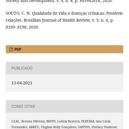
Society and Development, v. 9, n. 4, p. e45942816, 2020.
SOUTO, C. N. Qualidade de vida e doenças crônicas: Possíveis
relações. Brazilian Journal of Health Review, v. 3, n. 4, p.
8169- 8196, 2020.
PDF
PUBLICADO
15-04-2025
COMO CITAR
LEAL, Brenna Oliveira; BRITO, Letícia Bezerra; PEREIRA, Ana Lúcia
Fernandes; ABREU, Virginia Kelly Gonçalves; SANTOS, Floriacy Stabnow;