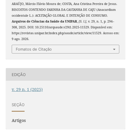
ARAÚJO, Márcio Flávio Moura de; COSTA, Ana Cristina Pereira de Jesus.
BISCOITOS CONTENDO FARINHA DA CASTANHA DE CAJU (Anacardium
occidentale L.): ACEITAÇÃO GLOBAL E INTENÇÃO DE CONSUMO.
Arquivos de Ciências da Saúde da UNIPAR
,
[S. l.]
, v. 29, n. 1, p. 294–
308, 2025. DOI: 10.25110/arqsaude.v29i1.2025-11529. Disponível em:
https://revistas.unipar.br/index.php/saude/article/view/11529. Acesso em:
9 ago. 2026.
Fomatos de Citação
EDIÇÃO
v. 29 n. 1 (2025)
SEÇÃO
Artigos