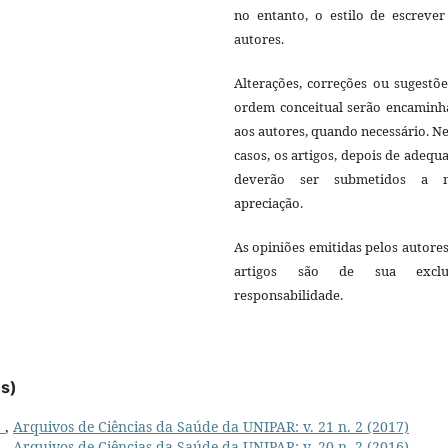
no entanto, o estilo de escrever
autores.
Alterações, correções ou sugestõ
ordem conceitual serão encaminh
aos autores, quando necessário. N
casos, os artigos, depois de adequ
deverão ser submetidos a 
apreciação.
As opiniões emitidas pelos autore
artigos são de sua exclu
responsabilidade.
es)
L
,
Arquivos de Ciências da Saúde da UNIPAR: v. 21 n. 2 (2017)
L
,
Arquivos de Ciências da Saúde da UNIPAR: v. 20 n. 2 (2016)