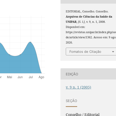
EDITORIAL, Conselho. Conselho.
Arquivos de Ciências da Saúde da
UNIPAR
,
[S. l.]
, v. 9, n. 1, 2008.
Disponível em:
https://revistas.unipar.br/index.php/s
de/article/view/1362. Acesso em: 9 ago
2026.
Fomatos de Citação
EDIÇÃO
v. 9 n. 1 (2005)
SEÇÃO
Conselho / Editorial