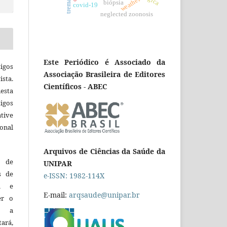
trematoda
weather
biópsia
covid-19
neglected zoonosis
Este Periódico é Associado da
igos
Associação Brasileira de Editores
ista.
Científicos - ABEC
esta
tigos
tive
ional
Arquivos de Ciências da Saúde da
o de
UNIPAR
es de
e-ISSN: 1982-114X
ca e
E-mail:
arqsaude@unipar.br
er o
e a
tará,