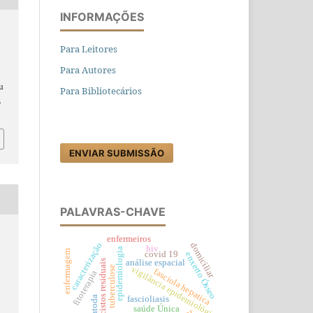
INFORMAÇÕES
Para Leitores
Para Autores
au
Para Bibliotecários
.
ENVIAR SUBMISSÃO
PALAVRAS-CHAVE
enfermeiros
caracterização
domiciliar
hiv
epidemiologia
enfermagem
covid 19
enxerto Ósseo
análise espacial
cistos residuais
tuberculose
vigilância epidemiológica
fasciola hepatica
fitoterapia
fascioliasis
saúde Única