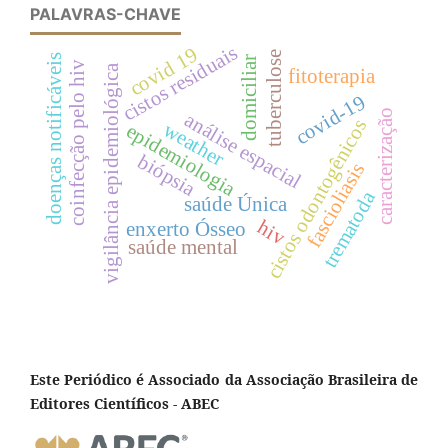
PALAVRAS-CHAVE
cistos residuais
covid 19
tuberculose
doenças notificáveis
domiciliar
coinfecção pelo hiv
vigilância epidemiológica
fitoterapia
covid-19
caracterização
análise espacial
cistos odontogênicos
weather
epidemiologia
biópsia
fascioliasis
trematoda
saúde Única
hiv
enxerto Ósseo
saúde mental
Este Periódico é Associado da Associação Brasileira de
Editores Científicos - ABEC