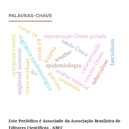
PALAVRAS-CHAVE
covid 19
regeneração Óssea guiada
vigilância epidemiológica
syzygium cumini
saúde Única
fascioliasis
covid-19
caracterização
biópsia
weather
neglected zoonosis
enxerto Ósseo
cistos residuais
tuberculose
epidemiologia
análise espacial
hiv
gravidez
trematoda
Este Periódico é Associado da Associação Brasileira de
Editores Científicos - ABEC