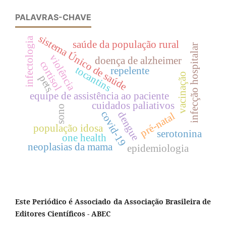
PALAVRAS-CHAVE
sistema Único de saúde
infectologia
saúde da população rural
infecção hospitalar
violência
doença de alzheimer
cortisol
tocantins
repelente
vacinação
pets
equipe de assistência ao paciente
cuidados paliativos
sono
covid-19
dengue
pré-natal
população idosa
serotonina
one health
neoplasias da mama
epidemiologia
Este Periódico é Associado da Associação Brasileira de
Editores Científicos - ABEC