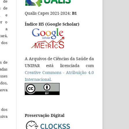
o de
es de
Qualis Capes 2021-2024:
B1
ca e
er o
Índice H5 (Google Scholar)
e a
tará,
 dos
A Arquivos de Ciências da Saúde da
es de
UNIPAR está licenciada com
adas
Creative Commons - Atribuição 4.0
esses
Internacional.
ados,
nova
s dos
Preservação Digital
siva