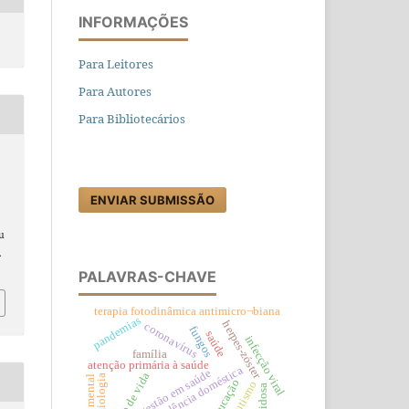
INFORMAÇÕES
Para Leitores
Para Autores
Para Bibliotecários
ENVIAR SUBMISSÃO
au
.
PALAVRAS-CHAVE
terapia fotodinâmica antimicro¬biana
pandemias
herpes-zóster
coronavírus
fungos
saúde
infecção viral
família
atenção primária à saúde
violência doméstica
gestão em saúde
estilo de vida
epidemiologia
saúde mental
educação
autismo