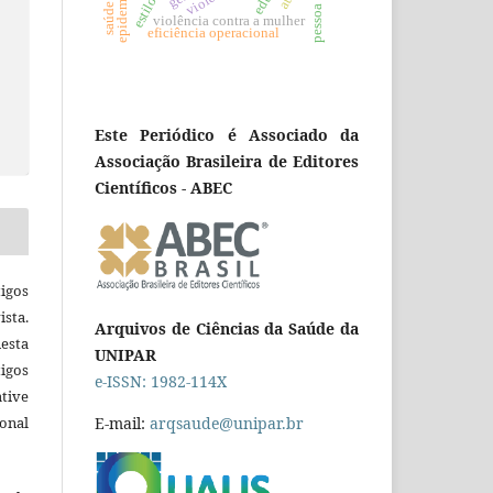
pessoa idosa
violência contra a mulher
eficiência operacional
Este Periódico é Associado da
Associação Brasileira de Editores
Científicos - ABEC
igos
ista.
Arquivos de Ciências da Saúde da
esta
UNIPAR
tigos
e-ISSN: 1982-114X
tive
ional
E-mail:
arqsaude@unipar.br