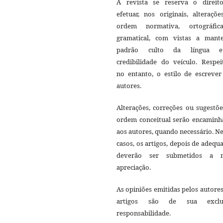
A revista se reserva o direit
efetuar, nos originais, alteraçõ
ordem normativa, ortográfi
gramatical, com vistas a mant
padrão culto da língua 
credibilidade do veículo. Respei
no entanto, o estilo de escrever
autores.
Alterações, correções ou sugestõ
ordem conceitual serão encaminh
aos autores, quando necessário. N
casos, os artigos, depois de adequ
deverão ser submetidos a 
apreciação.
As opiniões emitidas pelos autore
artigos são de sua exclu
responsabilidade.