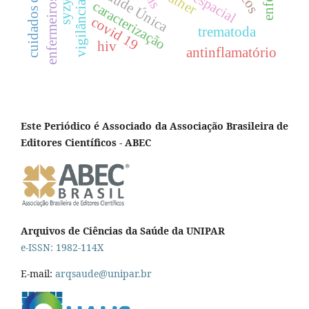
saúde Única
enfermeiros
caracterização
covid 19
trematoda
hiv
antinflamatório
Este Periódico é Associado da Associação Brasileira de
Editores Científicos - ABEC
Arquivos de Ciências da Saúde da UNIPAR
e-ISSN: 1982-114X
E-mail:
arqsaude@unipar.br