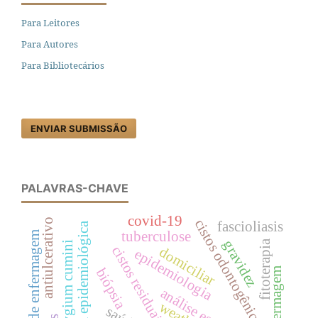
Para Leitores
Para Autores
Para Bibliotecários
ENVIAR SUBMISSÃO
PALAVRAS-CHAVE
covid-19
antiulcerativo
cistos odontogênicos
fascioliasis
vigilância epidemiológica
tuberculose
cuidados de enfermagem
gravidez
fitoterapia
syzygium cumini
cistos residuais
domiciliar
epidemiologia
biópsia
enfermagem
análise espacial
weather