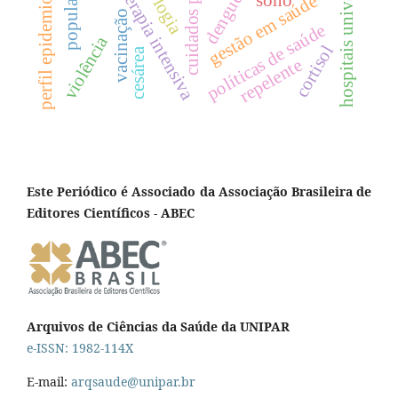
unidade de terapia intensiva
cuidados paliativos
hospitais universitários
perfil epidemiológico
dengue
sono
gestão em saúde
vacinação
políticas de saúde
violência
cortisol
cesárea
repelente
Este Periódico é Associado da Associação Brasileira de
Editores Científicos - ABEC
Arquivos de Ciências da Saúde da UNIPAR
e-ISSN: 1982-114X
E-mail:
arqsaude@unipar.br