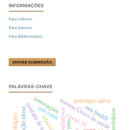
INFORMAÇÕES
Para Leitores
Para Autores
Para Bibliotecários
ENVIAR SUBMISSÃO
PALAVRAS-CHAVE
internações
sistema Único de saúde
princípio ativo
one health
pré-natal
população idosa
covid-19
infectologia
pets