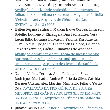
Silva, Antonio Laverde Jr, Orlando Seiko Takemura,
Avaliação da atividade antioxidante de extratos das
folhas de Bixa orellana (Bixaceae) e Maytenus ilicifolia
(CelAstraceae)
,
Arquivos de Ciências da Saúde da
UNIPAR: v. 12 n. 3 (2008)
Hellen Regina Fanhani, Márcia Inove Correa, Emerson
Botelho Lourenço, Elizangela Dias Fernandes, Vera
Lúcia Billó, Luciana Lorenson, Paloma Karoline da
Silva Spiguel, Jorge Luiz Fernandes Galoro, Orlando
Seiko Takemura, Oséias Guimarães de Andrade,
Avaliação domiciliar da utilização de medicamentos
por moradores do jardim tarumã, município de
Umuarama - Pr
,
Arquivos de Ciências da Saúde da
UNIPAR: v. 10 n. 3 (2006)
Nataliê Vitória Pereira, Aline Rafaela da Silva
Rodrigues Machado, André Valério da Silva, Catchia
Hermes-Uliana, Alex Martins Machado, Juliano Yasuo
Oda,
AVALIAÇÃO DA FREQUÊNCIA DE SUTURA
METÓPICA EM CRÂNIOS ADULTOS SECOS EM MATO
GROSSO DO SUL
,
Arquivos de Ciências da Saúde da
UNIPAR: v. 29 n. 3 (2025)
Juliano Yasuo Oda,
Editorial
,
Arquivos de Ciências da