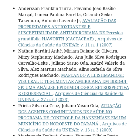
Andersson Franklin Turra, Flaviano João Basílio
Marçal, Irinéia Paulina Baretta, Orlando Seiko
Takemura, Antonio Laverde Jr,
AVALIAÇÃO DAS
PROPRIEDADES ANTIOXIDANTES E
SUSCEPTIBILIDADE ANTIMICROBIANA DE Pereskia
grandifolia HAWORTH (CACTACEAE)
,
Arquivos de
Ciências da Saúde da UNIPAR: v. 11 n. 1 (2007)
Nathan Bardini Anhê, Miriam Daiane de Oliveira,
Mitzy Stephanny Machado, Ana Julia Silva Rodrigues
Carvalho-Leite , Juliano Yasuo Oda, André Valério da
Silva, Alex Martins Machado, Aline Rafaela da Silva
Rodrigues Machado,
MAPEANDO A LEISHMANIOSE
VISCERAL E TEGUMENTAR AMERICANA EM BIRIGUI-
SP: UMA ANÁLISE EPIDEMIOLÓGICA RETROSPECTIVA
E GEOESPACIAL
,
Arquivos de Ciências da Saúde da
UNIPAR: v. 27 n. 6 (2023)
Pricila Silva da Cruz, Juliano Yasuo Oda,
ATUAÇÃO
DOS AGENTES COMUNITÁRIOS DE SAÚDE NO
PROGRAMA DE CONTROLE DA HANSENÍASE EM UM
MUNICÍPIO DO NOROESTE DO PARANÁ
,
Arquivos de
Ciências da Saúde da UNIPAR: v. 13 n. 3 (2009)
Mariangela Frabetti Gomes, Vanessa Tiliake Berta