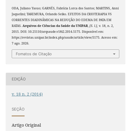
ODA, Juliano Yasuo; GARNÉS, Fabrícia Lorca dos Santos; MARTINS, Anni
Jaquelini; TAKEMURA, Orlando Seiko. EFEITOS DA CRIOTERAPIA VS
CORRENTES DIADINÂMICAS NA REDUÇÃO DO EDEMA DE PATA EM
RATAS.
Arquivos de Ciências da Saúde da UNIPAR
,
[S. l.]
, v. 18, n. 2,
2015. DOI: 10.25110/arqsaude.v18i2.2014.5175. Disponível em:
https://revistas.unipar.br/index.php/saude/article/view/5175. Acesso em:
7 ago. 2026.
Fomatos de Citação
EDIÇÃO
v. 18 n. 2 (2014)
SEÇÃO
Artigo Original