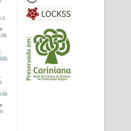
 v.
io
e da
)
DADE
A
v.
e da
io
os