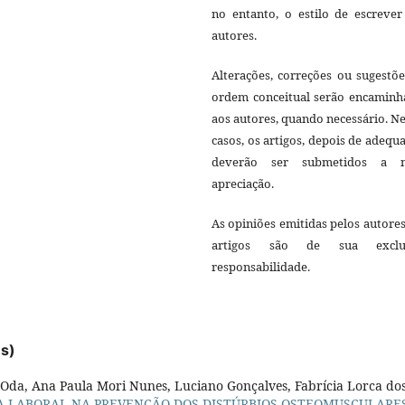
no entanto, o estilo de escrever
autores.
Alterações, correções ou sugestõ
ordem conceitual serão encaminh
aos autores, quando necessário. N
casos, os artigos, depois de adequ
deverão ser submetidos a 
apreciação.
As opiniões emitidas pelos autore
artigos são de sua exclu
responsabilidade.
es)
 Oda, Ana Paula Mori Nunes, Luciano Gonçalves, Fabrícia Lorca do
CA LABORAL NA PREVENÇÃO DOS DISTÚRBIOS OSTEOMUSCULARE