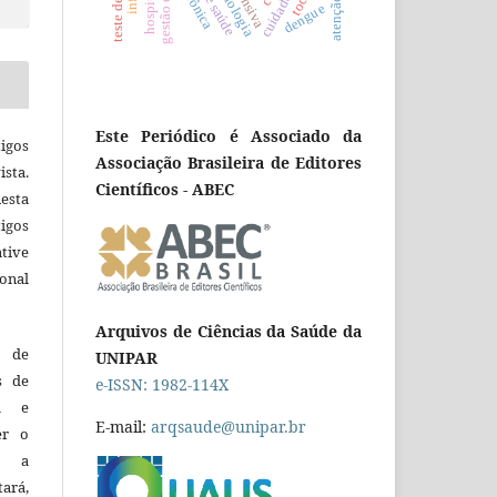
dengue
Este Periódico é Associado da
igos
Associação Brasileira de Editores
ista.
Científicos - ABEC
esta
tigos
tive
ional
Arquivos de Ciências da Saúde da
o de
UNIPAR
es de
e-ISSN: 1982-114X
ca e
E-mail:
arqsaude@unipar.br
er o
e a
tará,