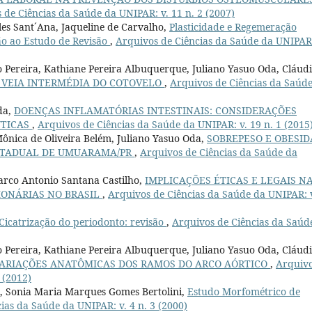
 de Ciências da Saúde da UNIPAR: v. 11 n. 2 (2007)
es Sant´Ana, Jaqueline de Carvalho,
Plasticidade e Regemeração
ão ao Estudo de Revisão
,
Arquivos de Ciências da Saúde da UNIPAR:
o Pereira, Kathiane Pereira Albuquerque, Juliano Yasuo Oda, Cláud
 VEIA INTERMÉDIA DO COTOVELO
,
Arquivos de Ciências da Saúd
da,
DOENÇAS INFLAMATÓRIAS INTESTINAIS: CONSIDERAÇÕES
UTICAS
,
Arquivos de Ciências da Saúde da UNIPAR: v. 19 n. 1 (2015
ônica de Oliveira Belém, Juliano Yasuo Oda,
SOBREPESO E OBESI
ESTADUAL DE UMUARAMA/PR
,
Arquivos de Ciências da Saúde da
arco Antonio Santana Castilho,
IMPLICAÇÕES ÉTICAS E LEGAIS N
IONÁRIAS NO BRASIL
,
Arquivos de Ciências da Saúde da UNIPAR: 
Cicatrização do periodonto: revisão
,
Arquivos de Ciências da Saúd
o Pereira, Kathiane Pereira Albuquerque, Juliano Yasuo Oda, Cláud
VARIAÇÕES ANATÔMICAS DOS RAMOS DO ARCO AÓRTICO
,
Arquiv
 (2012)
i, Sonia Maria Marques Gomes Bertolini,
Estudo Morfométrico de
ias da Saúde da UNIPAR: v. 4 n. 3 (2000)