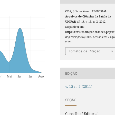
ODA, Juliano Yasuo. EDITORIAL.
Arquivos de Ciências da Saúde da
UNIPAR
,
[S. l.]
, v. 15, n. 2, 2012.
Disponível em:
https://revistas.unipar.br/index.php/s
de/article/view/3703. Acesso em: 7 ago
2026.
Fomatos de Citação
EDIÇÃO
v. 15 n. 2 (2011)
SEÇÃO
Conselho / Editorial