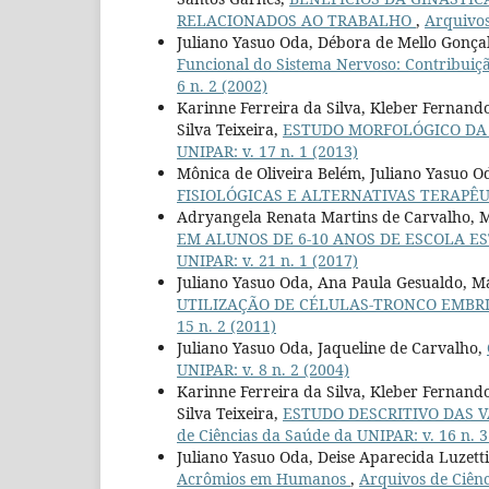
RELACIONADOS AO TRABALHO
,
Arquivos
Juliano Yasuo Oda, Débora de Mello Gonçal
Funcional do Sistema Nervoso: Contribuiç
6 n. 2 (2002)
Karinne Ferreira da Silva, Kleber Fernand
Silva Teixeira,
ESTUDO MORFOLÓGICO DA
UNIPAR: v. 17 n. 1 (2013)
Mônica de Oliveira Belém, Juliano Yasuo O
FISIOLÓGICAS E ALTERNATIVAS TERAPÊ
Adryangela Renata Martins de Carvalho, M
EM ALUNOS DE 6-10 ANOS DE ESCOLA 
UNIPAR: v. 21 n. 1 (2017)
Juliano Yasuo Oda, Ana Paula Gesualdo, M
UTILIZAÇÃO DE CÉLULAS-TRONCO EMBR
15 n. 2 (2011)
Juliano Yasuo Oda, Jaqueline de Carvalho,
UNIPAR: v. 8 n. 2 (2004)
Karinne Ferreira da Silva, Kleber Fernand
Silva Teixeira,
ESTUDO DESCRITIVO DAS 
de Ciências da Saúde da UNIPAR: v. 16 n. 3
Juliano Yasuo Oda, Deise Aparecida Luzett
Acrômios em Humanos
,
Arquivos de Ciênc