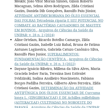
Meskiv, João Vitor Morais Simões, Gilson Roberto
Macagnan, Selma Alves Rodrigues, Zilda Cristiani
Gazim, Daniela Dib Gonçalves, Ranulfo Paiu Júnior,
ATIVIDADE ANTIMICROBIANA DO ÓLEO ESSENCIAL
DAS FOLHAS Tetradenia riparia E SEU POTENCIAL NO
COMBATE AS BACTÉRIAS CAUSADORES DE MASTITE
EM BOVINOS
,
Arquivos de Ciências da Saúde da
UNIPAR: v. 28 n. 2 (2024)
Aline Ortelam, Ricardo Botelho Camargo, Zilda
Cristiani Gazim, Isabelle Luiz Rahal, Bruna de Fatima
Antunes Laginestra, Gabriela Catuzo Canônico Silva,
Ranulfo Piau Junior,
SUPERALIMENTOS:
FUNDAMENTAÇÃO CIENTÍFICA
,
Arquivos de Ciências
da Saúde da UNIPAR: v. 26 n. 3 (2022)
Dayane Ignácio Ribeiro, Millena da Silva Alves, Maria
Graciela Iesher Faria, Terezina Inez Estivalet
Svidzinski, Isalina Ansilieiro Nascimento, Fabiana
Borges Padilha Ferreira, Gilberto Alves Ferreira, Zilda
Cristiani Gazim,
DETERMINAÇÃO DA ATIVIDADE
ANTIFÚNGICA DOS ÓLEOS ESSENCIAIS DE Curcuma
longa L. (ZINGIBERACEAE) E DE Achillea millefolium
(ASTERACEAE) CULTIVADAS NO NOROESTE DO
PARANÁ
,
Arquivos de Ciências da Saúde da UNIPAR: