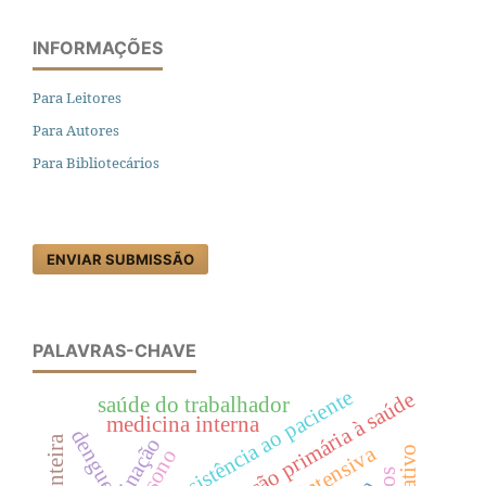
INFORMAÇÕES
Para Leitores
Para Autores
Para Bibliotecários
ENVIAR SUBMISSÃO
PALAVRAS-CHAVE
equipe de assistência ao paciente
atenção primária à saúde
saúde do trabalhador
medicina interna
dengue
vacinação
sono