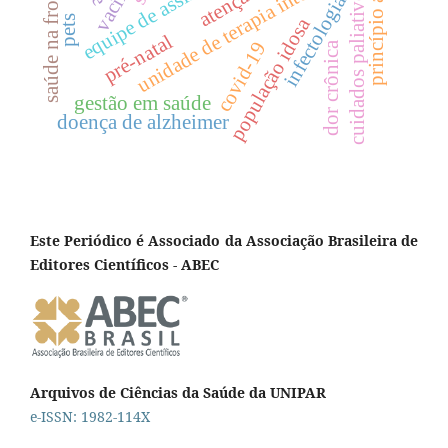
saúde na fronteira
unidade de terapia intensiva
princípio ativo
cuidados paliativos
infectologia
pets
população idosa
pré-natal
covid-19
dor crônica
gestão em saúde
doença de alzheimer
Este Periódico é Associado da Associação Brasileira de
Editores Científicos - ABEC
Arquivos de Ciências da Saúde da UNIPAR
e-ISSN: 1982-114X