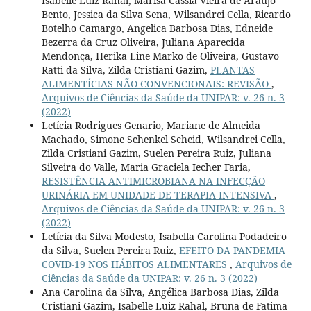
Isabelle Luiz Rahal, Marisa Cássia Vieira de Araujo
Bento, Jessica da Silva Sena, Wilsandrei Cella, Ricardo
Botelho Camargo, Angelica Barbosa Dias, Edneide
Bezerra da Cruz Oliveira, Juliana Aparecida
Mendonça, Herika Line Marko de Oliveira, Gustavo
Ratti da Silva, Zilda Cristiani Gazim,
PLANTAS
ALIMENTÍCIAS NÃO CONVENCIONAIS: REVISÃO
,
Arquivos de Ciências da Saúde da UNIPAR: v. 26 n. 3
(2022)
Letícia Rodrigues Genario, Mariane de Almeida
Machado, Simone Schenkel Scheid, Wilsandrei Cella,
Zilda Cristiani Gazim, Suelen Pereira Ruiz, Juliana
Silveira do Valle, Maria Graciela Iecher Faria,
RESISTÊNCIA ANTIMICROBIANA NA INFECÇÃO
URINÁRIA EM UNIDADE DE TERAPIA INTENSIVA
,
Arquivos de Ciências da Saúde da UNIPAR: v. 26 n. 3
(2022)
Letícia da Silva Modesto, Isabella Carolina Podadeiro
da Silva, Suelen Pereira Ruiz,
EFEITO DA PANDEMIA
COVID-19 NOS HÁBITOS ALIMENTARES
,
Arquivos de
Ciências da Saúde da UNIPAR: v. 26 n. 3 (2022)
Ana Carolina da Silva, Angélica Barbosa Dias, Zilda
Cristiani Gazim, Isabelle Luiz Rahal, Bruna de Fatima