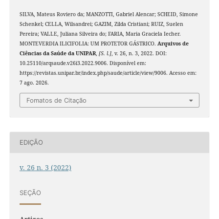
SILVA, Mateus Roviero da; MANZOTTI, Gabriel Alencar; SCHEID, Simone
Schenkel; CELLA, Wilsandrei; GAZIM, Zilda Cristiani; RUIZ, Suelen
Pereira; VALLE, Juliana Silveira do; FARIA, Maria Graciela Iecher.
MONTEVERDIA ILICIFOLIA: UM PROTETOR GÁSTRICO.
Arquivos de
Ciências da Saúde da UNIPAR
,
[S. l.]
, v. 26, n. 3, 2022. DOI:
10.25110/arqsaude.v26i3.2022.9006. Disponível em:
https://revistas.unipar.br/index.php/saude/article/view/9006. Acesso em:
7 ago. 2026.
Fomatos de Citação
EDIÇÃO
v. 26 n. 3 (2022)
SEÇÃO