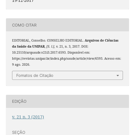
19-12-2017
COMO CITAR
EDITORIAL, Conselho. CONSELHO EDITORIAL.
Arquivos de Ciências
da Saúde da UNIPAR
,
[S. l.]
, v. 21, n. 3, 2017. DOI:
10.25110/arqsaude.v21i3.2017.6593. Disponível em:
https://revistas.unipar.br/index.php/saude/article/view/6593. Acesso em:
9 ago. 2026.
Fomatos de Citação
EDIÇÃO
v. 21 n. 3 (2017)
SEÇÃO