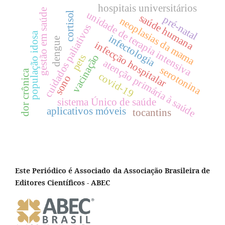
hospitais universitários
gestão em saúde
unidade de terapia intensiva
cortisol
saúde humana
pré-natal
neoplasias da mama
cuidados paliativos
população idosa
infectologia
dengue
infecção hospitalar
pets
vacinação
atenção primária à saúde
serotonina
dor crônica
covid-19
sono
sistema Único de saúde
aplicativos móveis
tocantins
Este Periódico é Associado da Associação Brasileira de
Editores Científicos - ABEC