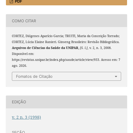
PDF
COMO CITAR
CORTEZ, Diógenes Aparício Garcia; TRUITI, Maria da Conceição Torrado;
CORTEZ, Lúcia Elaine Ranieri. Ginseng Brasileiro: Revisão Bibliográfica.
Arquivos de Ciências da Saúde da UNIPAR
,
[S. l.]
, v. 2, n. 3, 2008.
Disponível em:
https://revistas.unipar.br/index.php/saude/article/view/933. Acesso em: 7
ago. 2026.
Fomatos de Citação
EDIÇÃO
v. 2 n. 3 (1998)
SEÇÃO