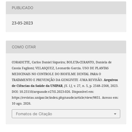
PUBLICADO
23-05-2023
COMO CITAR
CORADETTE, Carlos Daniel Siqueira; BOLETA-CERANTO, Daniela de
Cassia Faglioni; VELASQUEZ, Leonardo Garcia. USO DE PLANTAS
MEDICINAIS NO CONTROLE DO BIOFILME DENTAL PARA O
TRATAMENTO E PREVENÇÃO DA GENGIVITE -UMA REVISÃO.
Arquivos
de Ciências da Saúde da UNIPAR
,
[S. l.]
, v. 27, n. 5, p. 2548–2568, 2023.
DOI: 10.25110/arqsaude.v27i5.2023-026. Disponível em:
https://revistas.unipar.br/index.php/saude/article/view/9851. Acesso em:
10 ago. 2026.
Fomatos de Citação