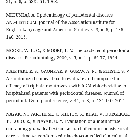
21, n. 6, p. 533-551, 1963.
METUSHAJ, A. Epidemiology of periodontal diseases.
ANGLISTICUM. Journal of the AssociationInstitute for
English Language and American Studies, v. 3, n. 6, p. 136-
140, 2015.
MOORE, W. E. C., & MOORE, L. V. The bacteria of periodontal
diseases. Periodontology 2000, v. 5, n. 1, p. 66-77, 1994.
NAIKTARI, R. S., GAONKAR, P., GURAV, A. N., & KHISTE, S. V.
A randomized clinical trial to evaluate and compare the
efficacy of triphala mouthwash with 0.2% chlorhexidine in
hospitalized patients with periodontal diseases. Journal of
periodontal & implant science, v. 44, n. 3, p. 134-140, 2014.
NAYAK, N., VARGHESE, J., SHETTY, S., BHAT, V., DURGEKAR,
T., LOBO, R., & NAYAK, U. Y. Evaluation of a mouthrinse
containing guava leaf extract as part of comprehensive oral
care regimen-a randomized placebo-controlled clinical trial.