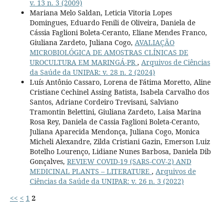
v. 13 n. 3 (2009)
Mariana Melo Saldan, Leticia Vitoria Lopes
Domingues, Eduardo Fenili de Oliveira, Daniela de
Cássia Faglioni Boleta-Ceranto, Eliane Mendes Franco,
Giuliana Zardeto, Juliana Cogo,
AVALIAÇÃO
MICROBIOLÓGICA DE AMOSTRAS CLÍNICAS DE
UROCULTURA EM MARINGÁ-PR
,
Arquivos de Ciências
da Saúde da UNIPAR: v. 28 n. 2 (2024)
Luís Antônio Cassaro, Lorena de Fátima Moretto, Aline
Cristiane Cechinel Assing Batista, Isabela Carvalho dos
Santos, Adriane Cordeiro Trevisani, Salviano
Tramontin Belettini, Giuliana Zardeto, Laisa Marina
Rosa Rey, Daniela de Cassia Faglioni Boleta-Ceranto,
Juliana Aparecida Mendonça, Juliana Cogo, Monica
Micheli Alexandre, Zilda Cristiani Gazin, Emerson Luiz
Botelho Lourenço, Lidiane Nunes Barbosa, Daniela Dib
Gonçalves,
REVIEW COVID-19 (SARS-COV-2) AND
MEDICINAL PLANTS – LITERATURE
,
Arquivos de
Ciências da Saúde da UNIPAR: v. 26 n. 3 (2022)
<<
<
1
2