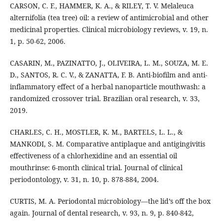
CARSON, C. F., HAMMER, K. A., & RILEY, T. V. Melaleuca
alternifolia (tea tree) oil: a review of antimicrobial and other
medicinal properties. Clinical microbiology reviews, v. 19, n.
1, p. 50-62, 2006.
CASARIN, M., PAZINATTO, J., OLIVEIRA, L. M., SOUZA, M. E.
D., SANTOS, R. C. V., & ZANATTA, F. B. Anti-biofilm and anti-
inflammatory effect of a herbal nanoparticle mouthwash: a
randomized crossover trial. Brazilian oral research, v. 33,
2019.
CHARLES, C. H., MOSTLER, K. M., BARTELS, L. L., &
MANKODI, S. M. Comparative antiplaque and antigingivitis
effectiveness of a chlorhexidine and an essential oil
mouthrinse: 6‐month clinical trial. Journal of clinical
periodontology, v. 31, n. 10, p. 878-884, 2004.
CURTIS, M. A. Periodontal microbiology—the lid’s off the box
again. Journal of dental research, v. 93, n. 9, p. 840-842,