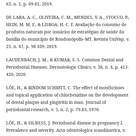
63, n. 1, p. 69-81, 2019.
DE LARA, A. C., OLIVEIRA, C. M., MENDES, V. A., STOCCO, P.,
HEIN, M. M. F., & LISBOA, H. C. F. Avaliação do consumo de
produtos naturais por usuários de estratégias de saúde da
família do município de Rondonópolis–MT. Revista UniVap, v.
25, n. 47, p. 98-109, 2019.
LAUDENBACH, J. M., & KUMAR, S. S. Common Dental and
Periodontal Diseases. Dermatologic Clinics, v. 38, n. 4, p. 413-
420, 2020.
LÖE, H., & RINDOM SCHIØTT, C. The effect of mouthrinses
and topical application of chlorhexidine on the development
of dental plaque and gingivitis in man. Journal of
periodontal research, v. 5, n. 2, p. 79-83, 1970.
LÖE, H., & SILNESS, J. Periodontal disease in pregnancy I.
Prevalence and severity. Acta odontologica scandinavica, v.