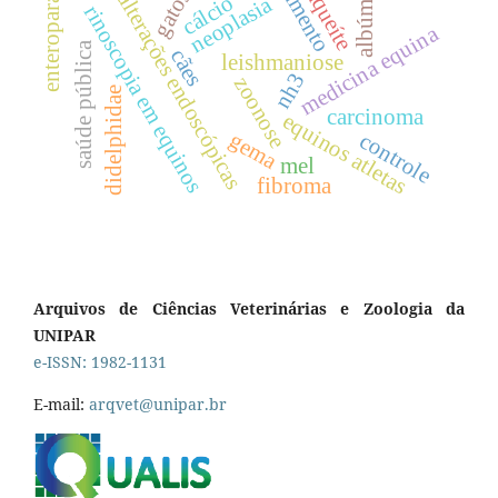
enteroparasitos
tratamento
traqueíte
albúmen
gatos
alterações endoscópicas
cálcio
neoplasia
rinoscopia em equinos
medicina equina
saúde pública
cães
leishmaniose
nh3
zoonose
didelphidae
carcinoma
equinos atletas
gema
controle
mel
fibroma
Arquivos de Ciências Veterinárias e Zoologia da
UNIPAR
e-ISSN: 1982-1131
E-mail:
arqvet@unipar.br