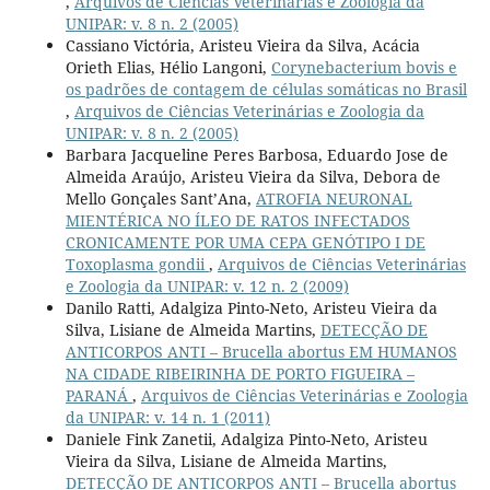
,
Arquivos de Ciências Veterinárias e Zoologia da
UNIPAR: v. 8 n. 2 (2005)
Cassiano Victória, Aristeu Vieira da Silva, Acácia
Orieth Elias, Hélio Langoni,
Corynebacterium bovis e
os padrões de contagem de células somáticas no Brasil
,
Arquivos de Ciências Veterinárias e Zoologia da
UNIPAR: v. 8 n. 2 (2005)
Barbara Jacqueline Peres Barbosa, Eduardo Jose de
Almeida Araújo, Aristeu Vieira da Silva, Debora de
Mello Gonçales Sant’Ana,
ATROFIA NEURONAL
MIENTÉRICA NO ÍLEO DE RATOS INFECTADOS
CRONICAMENTE POR UMA CEPA GENÓTIPO I DE
Toxoplasma gondii
,
Arquivos de Ciências Veterinárias
e Zoologia da UNIPAR: v. 12 n. 2 (2009)
Danilo Ratti, Adalgiza Pinto-Neto, Aristeu Vieira da
Silva, Lisiane de Almeida Martins,
DETECÇÃO DE
ANTICORPOS ANTI – Brucella abortus EM HUMANOS
NA CIDADE RIBEIRINHA DE PORTO FIGUEIRA –
PARANÁ
,
Arquivos de Ciências Veterinárias e Zoologia
da UNIPAR: v. 14 n. 1 (2011)
Daniele Fink Zanetii, Adalgiza Pinto-Neto, Aristeu
Vieira da Silva, Lisiane de Almeida Martins,
DETECÇÃO DE ANTICORPOS ANTI – Brucella abortus