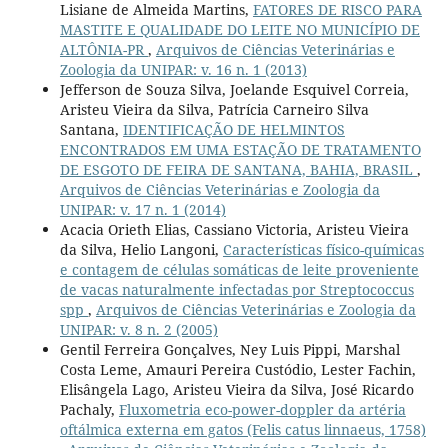
Lisiane de Almeida Martins,
FATORES DE RISCO PARA
MASTITE E QUALIDADE DO LEITE NO MUNICÍPIO DE
ALTÔNIA-PR
,
Arquivos de Ciências Veterinárias e
Zoologia da UNIPAR: v. 16 n. 1 (2013)
Jefferson de Souza Silva, Joelande Esquivel Correia,
Aristeu Vieira da Silva, Patrícia Carneiro Silva
Santana,
IDENTIFICAÇÃO DE HELMINTOS
ENCONTRADOS EM UMA ESTAÇÃO DE TRATAMENTO
DE ESGOTO DE FEIRA DE SANTANA, BAHIA, BRASIL
,
Arquivos de Ciências Veterinárias e Zoologia da
UNIPAR: v. 17 n. 1 (2014)
Acacia Orieth Elias, Cassiano Victoria, Aristeu Vieira
da Silva, Helio Langoni,
Características físico-químicas
e contagem de células somáticas de leite proveniente
de vacas naturalmente infectadas por Streptococcus
spp
,
Arquivos de Ciências Veterinárias e Zoologia da
UNIPAR: v. 8 n. 2 (2005)
Gentil Ferreira Gonçalves, Ney Luis Pippi, Marshal
Costa Leme, Amauri Pereira Custódio, Lester Fachin,
Elisângela Lago, Aristeu Vieira da Silva, José Ricardo
Pachaly,
Fluxometria eco-power-doppler da artéria
oftálmica externa em gatos (Felis catus linnaeus, 1758)