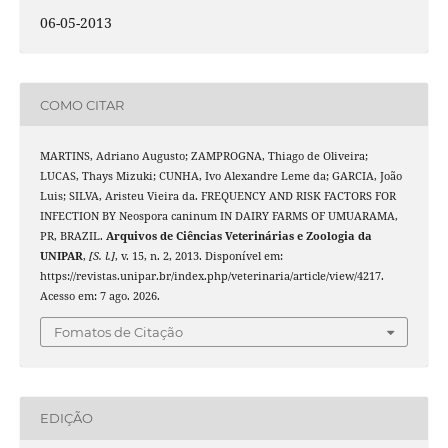
06-05-2013
COMO CITAR
MARTINS, Adriano Augusto; ZAMPROGNA, Thiago de Oliveira;
LUCAS, Thays Mizuki; CUNHA, Ivo Alexandre Leme da; GARCIA, João
Luis; SILVA, Aristeu Vieira da. FREQUENCY AND RISK FACTORS FOR
INFECTION BY Neospora caninum IN DAIRY FARMS OF UMUARAMA,
PR, BRAZIL.
Arquivos de Ciências Veterinárias e Zoologia da
UNIPAR
,
[S. l.]
, v. 15, n. 2, 2013. Disponível em:
https://revistas.unipar.br/index.php/veterinaria/article/view/4217.
Acesso em: 7 ago. 2026.
Fomatos de Citação
EDIÇÃO