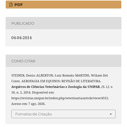
PDF
PUBLICADO
04-04-2014
COMO CITAR
STEINER, Denis; ALBERTON, Luiz Romulo; MARTINS, Wiliam Del
Conte. AEROFAGIA EM EQUINOS: REVISÃO DE LITERATURA.
Arquivos de Ciências Veterinárias e Zoologia da UNIPAR
,
[S. l.]
, v.
16, n. 2, 2014. Disponível em:
https://revistas.unipar.br/index.php/veterinaria/article/view/4512.
Acesso em: 7 ago. 2026.
Fomatos de Citação