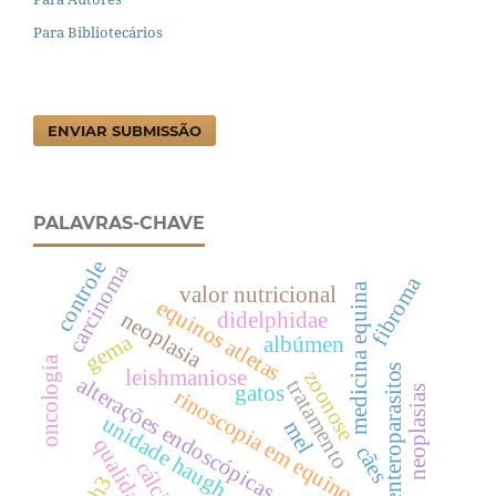
Para Bibliotecários
ENVIAR SUBMISSÃO
PALAVRAS-CHAVE
controle
carcinoma
fibroma
medicina equina
valor nutricional
equinos atletas
neoplasia
didelphidae
gema
albúmen
oncologia
enteroparasitos
leishmaniose
zoonose
alterações endoscópicas
tratamento
gatos
neoplasias
rinoscopia em equinos
unidade haugh
mel
qualidade
cães
cálcio
nh3