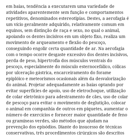
em baias, tendência a executarem uma variedade de
atividades aparentemente sem função e comportamentos
repetitivos, denominados estereotipias. Destes, a aerofagia é
um vício geralmente adquirido, relativamente comum em
equinos, sem distinção de raça e sexo, no qual o animal,
apoiando os dentes incisivos em um objeto fixo, realiza um
movimento de arqueamento e flexão do pescoço,
conseguindo engolir certa quantidade de ar. Na aerofagia
com o tempo ocorre desgaste excessivo dos dentes incisivos,
perda de peso, hipertrofia dos músculos ventrais do
pescoço, especialmente do músculo esternocefálico, cólicas
por ulceração gástrica, encarceiramento do forame
epiplóico e meteorismos ocasionais além da desvalorização
do animal. Projetar adequadamente as baias optando por
evitar superfícies de apoio, uso de eletrochoque, utilização
de colar eletrônico para adestramento de cães, uso de colar
de pescoço para evitar o movimento de deglutição, colocar
o animal em companhia de outros em piquetes, aumentar o
número de exercícios e fornecer maior quantidade de feno
ou gramíneas verdes, são métodos que ajudam na
prevenção dos episódios. Diante do insucesso de técnicas
conservativas, três procedimentos cirúrgicos são descritos