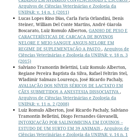
Arquivos de Ciências Veterinárias e Zoologia da
UNIPAR: v. 14 n. 1 (2011)
Lucas Lopes Rino Dias, Carla Faria Orlandini, Denis
Steiner, William Del Conte Martins, André Giarola
Boscarato, Luiz Romulo Alberton,
GANHO DE PESO E
CARACTERÍSTICAS DE CARCAÇA DE BOVINOS
NELORE E MEIO SANGUE ANGUS-NELORE EM
REGIME DE SUPLEMENTAÇÃO A PASTO
,
Arquivos de
Ciências Veterinárias e Zoologia da UNIPAR: v. 18 n. 3
(2015)
Salviano Tramontin Belettini, Luiz Romulo Alberton,
Regiane Pereira Baptista da Silva, Rafael Feltrim Stel,
Wladimir Salmazo Lourenço, José Ricardo Pachaly,
AVALIAÇÃO DOS NÍVEIS SÉRICOS DE LACTATO EM
CÃES SUBMETIDOS A ANESTESIA DISSOCIATIVA
,
Arquivos de Ciências Veterinárias e Zoologia da
UNIPAR: v. 11 n. 2 (2008)
Luiz Romulo Alberton, José Ricardo Pachaly, Salviano
Tramontin Belletini, Diogo Fernandes Giovanelli,
INTOXICAÇÃO POR SALINOMICINA EM EQUINOS –
ESTUDO DE UM SURTO EM 39 ANIMAIS
,
Arquivos de
Ciências Veterinárias e Zoologia da UNIPAR: v. 14 n. 1