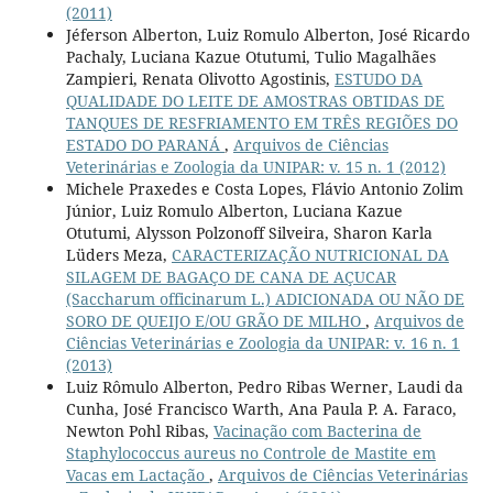
(2011)
Jéferson Alberton, Luiz Romulo Alberton, José Ricardo
Pachaly, Luciana Kazue Otutumi, Tulio Magalhães
Zampieri, Renata Olivotto Agostinis,
ESTUDO DA
QUALIDADE DO LEITE DE AMOSTRAS OBTIDAS DE
TANQUES DE RESFRIAMENTO EM TRÊS REGIÕES DO
ESTADO DO PARANÁ
,
Arquivos de Ciências
Veterinárias e Zoologia da UNIPAR: v. 15 n. 1 (2012)
Michele Praxedes e Costa Lopes, Flávio Antonio Zolim
Júnior, Luiz Romulo Alberton, Luciana Kazue
Otutumi, Alysson Polzonoff Silveira, Sharon Karla
Lüders Meza,
CARACTERIZAÇÃO NUTRICIONAL DA
SILAGEM DE BAGAÇO DE CANA DE AÇUCAR
(Saccharum officinarum L.) ADICIONADA OU NÃO DE
SORO DE QUEIJO E/OU GRÃO DE MILHO
,
Arquivos de
Ciências Veterinárias e Zoologia da UNIPAR: v. 16 n. 1
(2013)
Luiz Rômulo Alberton, Pedro Ribas Werner, Laudi da
Cunha, José Francisco Warth, Ana Paula P. A. Faraco,
Newton Pohl Ribas,
Vacinação com Bacterina de
Staphylococcus aureus no Controle de Mastite em
Vacas em Lactação
,
Arquivos de Ciências Veterinárias