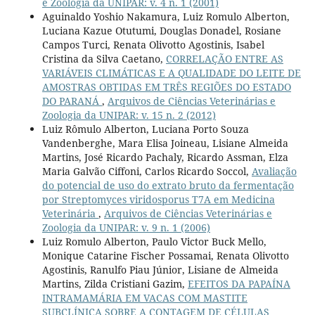
e Zoologia da UNIPAR: v. 4 n. 1 (2001)
Aguinaldo Yoshio Nakamura, Luiz Romulo Alberton,
Luciana Kazue Otutumi, Douglas Donadel, Rosiane
Campos Turci, Renata Olivotto Agostinis, Isabel
Cristina da Silva Caetano,
CORRELAÇÃO ENTRE AS
VARIÁVEIS CLIMÁTICAS E A QUALIDADE DO LEITE DE
AMOSTRAS OBTIDAS EM TRÊS REGIÕES DO ESTADO
DO PARANÁ
,
Arquivos de Ciências Veterinárias e
Zoologia da UNIPAR: v. 15 n. 2 (2012)
Luiz Rômulo Alberton, Luciana Porto Souza
Vandenberghe, Mara Elisa Joineau, Lisiane Almeida
Martins, José Ricardo Pachaly, Ricardo Assman, Elza
Maria Galvão Ciffoni, Carlos Ricardo Soccol,
Avaliação
do potencial de uso do extrato bruto da fermentação
por Streptomyces viridosporus T7A em Medicina
Veterinária
,
Arquivos de Ciências Veterinárias e
Zoologia da UNIPAR: v. 9 n. 1 (2006)
Luiz Romulo Alberton, Paulo Victor Buck Mello,
Monique Catarine Fischer Possamai, Renata Olivotto
Agostinis, Ranulfo Piau Júnior, Lisiane de Almeida
Martins, Zilda Cristiani Gazim,
EFEITOS DA PAPAÍNA
INTRAMAMÁRIA EM VACAS COM MASTITE
SUBCLÍNICA SOBRE A CONTAGEM DE CÉLULAS