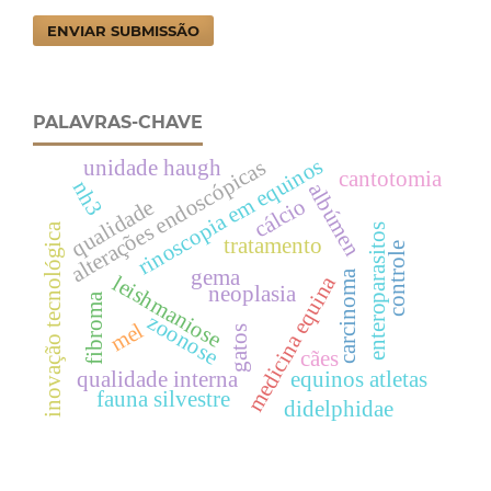
ENVIAR SUBMISSÃO
PALAVRAS-CHAVE
rinoscopia em equinos
unidade haugh
alterações endoscópicas
cantotomia
nh3
albúmen
cálcio
qualidade
inovação tecnológica
enteroparasitos
tratamento
controle
gema
carcinoma
leishmaniose
medicina equina
neoplasia
fibroma
zoonose
mel
gatos
cães
qualidade interna
equinos atletas
fauna silvestre
didelphidae