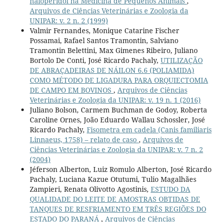
haloperidol na Medicina de Pequenos Animais
,
Arquivos de Ciências Veterinárias e Zoologia da
UNIPAR: v. 2 n. 2 (1999)
Valmir Fernandes, Monique Catarine Fischer
Possamai, Rafael Santos Tramontin, Salviano
Tramontin Belettini, Max Gimenes Ribeiro, Juliano
Bortolo De Conti, José Ricardo Pachaly,
UTILIZAÇÃO
DE ABRAÇADEIRAS DE NÁILON 6.6 (POLIAMIDA)
COMO MÉTODO DE LIGADURA PARA ORQUIECTOMIA
DE CAMPO EM BOVINOS
,
Arquivos de Ciências
Veterinárias e Zoologia da UNIPAR: v. 19 n. 1 (2016)
Juliano Bolson, Carmem Buchman de Godoy, Roberta
Caroline Ornes, João Eduardo Wallau Schossler, José
Ricardo Pachaly,
Fisometra em cadela (Canis familiaris
Linnaeus, 1758) – relato de caso
,
Arquivos de
Ciências Veterinárias e Zoologia da UNIPAR: v. 7 n. 2
(2004)
Jéferson Alberton, Luiz Romulo Alberton, José Ricardo
Pachaly, Luciana Kazue Otutumi, Tulio Magalhães
Zampieri, Renata Olivotto Agostinis,
ESTUDO DA
QUALIDADE DO LEITE DE AMOSTRAS OBTIDAS DE
TANQUES DE RESFRIAMENTO EM TRÊS REGIÕES DO
ESTADO DO PARANÁ
,
Arquivos de Ciências