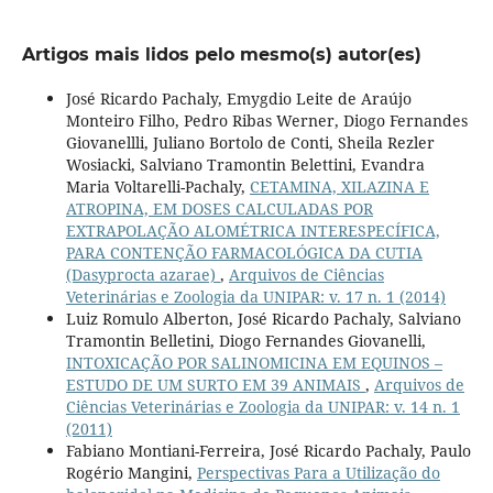
Artigos mais lidos pelo mesmo(s) autor(es)
José Ricardo Pachaly, Emygdio Leite de Araújo
Monteiro Filho, Pedro Ribas Werner, Diogo Fernandes
Giovanellli, Juliano Bortolo de Conti, Sheila Rezler
Wosiacki, Salviano Tramontin Belettini, Evandra
Maria Voltarelli-Pachaly,
CETAMINA, XILAZINA E
ATROPINA, EM DOSES CALCULADAS POR
EXTRAPOLAÇÃO ALOMÉTRICA INTERESPECÍFICA,
PARA CONTENÇÃO FARMACOLÓGICA DA CUTIA
(Dasyprocta azarae)
,
Arquivos de Ciências
Veterinárias e Zoologia da UNIPAR: v. 17 n. 1 (2014)
Luiz Romulo Alberton, José Ricardo Pachaly, Salviano
Tramontin Belletini, Diogo Fernandes Giovanelli,
INTOXICAÇÃO POR SALINOMICINA EM EQUINOS –
ESTUDO DE UM SURTO EM 39 ANIMAIS
,
Arquivos de
Ciências Veterinárias e Zoologia da UNIPAR: v. 14 n. 1
(2011)
Fabiano Montiani-Ferreira, José Ricardo Pachaly, Paulo
Rogério Mangini,
Perspectivas Para a Utilização do