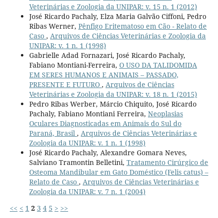
Veterinárias e Zoologia da UNIPAR: v. 15 n. 1 (2012)
José Ricardo Pachaly, Elza Maria Galvão Ciffoni, Pedro
Ribas Werner,
Pênfigo Eritematoso em Cão - Relato de
Caso
,
Arquivos de Ciências Veterinárias e Zoologia da
UNIPAR: v. 1 n. 1 (1998)
Gabrielle Adad Fornazari, José Ricardo Pachaly,
Fabiano Montiani-Ferreira,
O USO DA TALIDOMIDA
EM SERES HUMANOS E ANIMAIS – PASSADO,
PRESENTE E FUTURO
,
Arquivos de Ciências
Veterinárias e Zoologia da UNIPAR: v. 18 n. 1 (2015)
Pedro Ribas Werber, Márcio Chiquito, José Ricardo
Pachaly, Fabiano Montiani Ferreira,
Neoplasias
Oculares Diagnosticadas em Animais do Sul do
Paraná, Brasil
,
Arquivos de Ciências Veterinárias e
Zoologia da UNIPAR: v. 1 n. 1 (1998)
José Ricardo Pachaly, Alexandre Gomara Neves,
Salviano Tramontin Belletini,
Tratamento Cirúrgico de
Osteoma Mandibular em Gato Doméstico (Felis catus) –
Relato de Caso
,
Arquivos de Ciências Veterinárias e
Zoologia da UNIPAR: v. 7 n. 1 (2004)
<<
<
1
2
3
4
5
>
>>