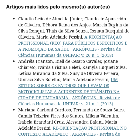
Artigos mais lidos pelo mesmo(s) autor(es)
Claudio Leão de Almeida Júnior, Claudecir Aparecido
de Oliveira, Débora Reina dos Anjos, Marcia Regina da
Silva Ronqui, Thais da Silva Souza, Renata Busquini de
Oliveira, Maria Adelaide Pessini,
A REORIENTAÇÃO
PROFISSIONAL (REO) PARA PÚBLICOS ESPECÍFICOS E
A PROMOÇÃO DA SAÚDE
,
AKRÓPOLIS - Revista de
Ciências Humanas da UNIPAR: v. 26 n. 1 (2018)
Andréia Franzon, Dieli de Cesaro Cavaler, Josiane
Chiareto, Ivânia Cristina Beleti, Kamyla Luqueti Silva,
Letícia Miranda da Silva, Susy de Oliveira Pereira,
Ubiraci Silva Botelho, Maria Adelaide Pessini,
UM
ESTUDO SOBRE OS FATORES QUE LEVAM OS
MOTOCICLISTAS A ACIDENTES DE TRÂNSITO NA
CIDADE DE UMUARAMA
,
AKRÓPOLIS - Revista de
Ciências Humanas da UNIPAR: v. 21 n. 1 (2013)
Mariana Carboni Cardoso, Fernanda de Souza Sales,
Camila Teixeira Pires dos Santos, Milena Valentim,
Isabela Brandani Cruz, Alessandra Balani, Maria
Adelaide Pessini,
RE-ORIENTAÇÃO PROFISSIONAL NO
CONTEXTO ACADÊMICO
,
AKRÓPOLIS - Revista de