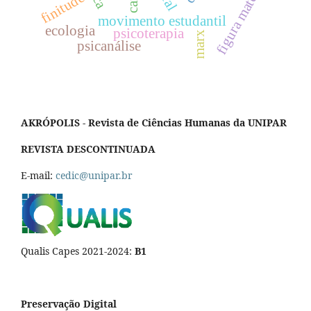
figura materna
finitude
movimento estudantil
ecologia
psicoterapia
marx
psicanálise
AKRÓPOLIS - Revista de Ciências Humanas da UNIPAR
REVISTA DESCONTINUADA
E-mail:
cedic@unipar.br
Qualis Capes 2021-2024:
B1
Preservação Digital