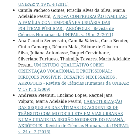
UNIPAR: v. 19 n. 4 (2011)
Camila Pacheco Gomes, Priscila Alves da Silva, Maria
Adelaide Pessini,
A NOVA CONFIGURAÇÃO FAMILIAR:
A FAMÍLIA CONTEMPORÂNEA USUÁRIA DAS
POLÍTICAS PÚBLICAS
,
AKRÓPOLIS - Revista de
Ciências Humanas da UNIPAR: v. 19 n. 2 (2011)
Ana Claudia Semensato, Camilla Valeria, Carla Bender,
Cíntia Camargo, Débora Mata, Ediane de Oliveira
Silva, Juliana Antoniasse, Raquel Cervinhane,
Silverlane Furtuoso, Thaimilly Tavares, Maria Adelaide
Pessini,
UM ESTUDO QUALITATIVO SOBRE
ORIENTAÇÃO VOCACIONAL E PROFISSIONAL:
DIREÇÕES POSSÍVEIS, DESAFIOS NECESSÁRIOS
,
AKRÓPOLIS - Revista de Ciências Humanas da UNIPAR:
v. 17 n. 1 (2009)
Andressa Petenuti, Luciano Lopes, Raquel Jara
Volpato, Maria Adelaide Pessini,
CARACTERIZAÇÃO
DAS SEQUELAS DAS VÍTIMAS DE ACIDENTES DE
TRÂNSITO COM MOTOCICLETA EM VIAS URBANAS
NUMA CIDADE DA REGIÃO NOROESTE DO PARANÁ
,
AKRÓPOLIS - Revista de Ciências Humanas da UNIPAR:
v. 24 n. 2 (2016)