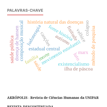
PALAVRAS-CHAVE
história natural das doenças
colapso
composição musical
ludoterapia
fonte história
finitude
doença de hansen
método de pesquisa
velhice
canções
autismo
saúde pública
movimento estudantil
estadual central
marx
morte
luto
família
saúde
existencialismo
ilha de páscoa
AKRÓPOLIS - Revista de Ciências Humanas da UNIPAR
REVISTA DESCONTINUADA