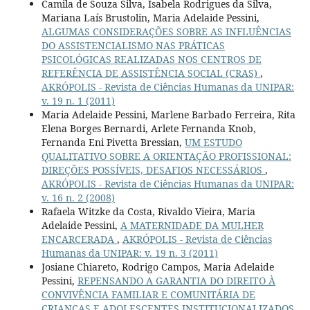
Camila de Souza Silva, Isabela Rodrigues da Silva,
Mariana Laís Brustolin, Maria Adelaide Pessini,
ALGUMAS CONSIDERAÇÕES SOBRE AS INFLUÊNCIAS
DO ASSISTENCIALISMO NAS PRÁTICAS
PSICOLÓGICAS REALIZADAS NOS CENTROS DE
REFERÊNCIA DE ASSISTÊNCIA SOCIAL (CRAS)
,
AKRÓPOLIS - Revista de Ciências Humanas da UNIPAR:
v. 19 n. 1 (2011)
Maria Adelaide Pessini, Marlene Barbado Ferreira, Rita
Elena Borges Bernardi, Arlete Fernanda Knob,
Fernanda Eni Pivetta Bressian,
UM ESTUDO
QUALITATIVO SOBRE A ORIENTAÇÃO PROFISSIONAL:
DIREÇÕES POSSÍVEIS, DESAFIOS NECESSÁRIOS
,
AKRÓPOLIS - Revista de Ciências Humanas da UNIPAR:
v. 16 n. 2 (2008)
Rafaela Witzke da Costa, Rivaldo Vieira, Maria
Adelaide Pessini,
A MATERNIDADE DA MULHER
ENCARCERADA
,
AKRÓPOLIS - Revista de Ciências
Humanas da UNIPAR: v. 19 n. 3 (2011)
Josiane Chiareto, Rodrigo Campos, Maria Adelaide
Pessini,
REPENSANDO A GARANTIA DO DIREITO À
CONVIVÊNCIA FAMILIAR E COMUNITÁRIA DE
CRIANÇAS E ADOLESCENTES INSTITUCIONALIZADOS