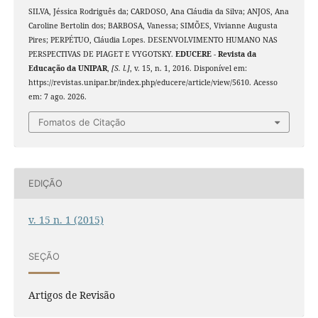
SILVA, Jéssica Rodriguês da; CARDOSO, Ana Cláudia da Silva; ANJOS, Ana
Caroline Bertolin dos; BARBOSA, Vanessa; SIMÕES, Vivianne Augusta
Pires; PERPÉTUO, Cláudia Lopes. DESENVOLVIMENTO HUMANO NAS
PERSPECTIVAS DE PIAGET E VYGOTSKY.
EDUCERE - Revista da
Educação da UNIPAR
,
[S. l.]
, v. 15, n. 1, 2016. Disponível em:
https://revistas.unipar.br/index.php/educere/article/view/5610. Acesso
em: 7 ago. 2026.
Fomatos de Citação
EDIÇÃO
v. 15 n. 1 (2015)
SEÇÃO
Artigos de Revisão