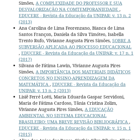
Simões,
A COMPLEXIDADE DO PROFESSOR E SUA
DESVALORIZAÇÃO NA COMTEMPORANIEDADE
,
EDUCERE - Revista da Educação da UNIPAR: v. 13 n. 2
(2013)
Ana Carolina de Lima Feorenzano, Bianca de Lima
Santos Françon, Daniela da Silva Timóteo, Isabella
Trento Rufo, Vivianne Augusta Pires Simões,
SOBRE A
SUBVERSÃO APLICADA AO PROCESSO EDUCACIONAL
,
EDUCERE - Revista da Educação da UNIPAR: v. 17 n. 1
(2017)
Silvana de Fátima Lawin, Vivianne Augusta Pires
Simões,
A IMPORTÂNCIA DOS MATERIAIS DIDÁTICOS
CONCRETOS NO ENSINO-APRENDIZAGEM DA
MATEMÁTICA
,
EDUCERE - Revista da Educação da
UNIPAR: v. 13 n. 2 (2013)
Lisiê Ferré Lotti, Maria Eduarda Gaspar Servidoni,
Maria de Fátima Cardoso, Tânia Cristina Zolim,
Vivianne Augusta Pires Simões,
A EDUCAÇÃO
AMBIENTAL NO SISTEMA EDUCACIONAL
BRASILEIRO: UMA BREVE REVISÃO BIBLIOGRÁFICA
,
EDUCERE - Revista da Educação da UNIPAR: v. 15 n. 1
(2015)