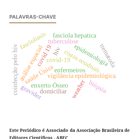
PALAVRAS-CHAVE
fascioliasis
fasciola hepatica
tuberculose
trematoda
epidemiologia
covid 19
coinfecção pelo hiv
análise espacial
hiv
cistos residuais
covid-19
saúde Única
enfermeiros
vigilância epidemiológica
weather
biópsia
enxerto Ósseo
gravidez
domiciliar
Este Periódico é Associado da Associação Brasileira de
Editores Científicos - ABEC