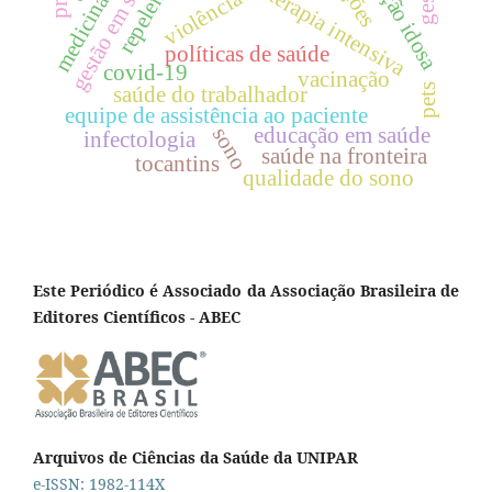
medicina interna
unidade de terapia intensiva
população idosa
gestão em saúde
repelente
violência
políticas de saúde
covid-19
vacinação
pets
saúde do trabalhador
equipe de assistência ao paciente
educação em saúde
sono
infectologia
saúde na fronteira
tocantins
qualidade do sono
Este Periódico é Associado da Associação Brasileira de
Editores Científicos - ABEC
Arquivos de Ciências da Saúde da UNIPAR
e-ISSN: 1982-114X