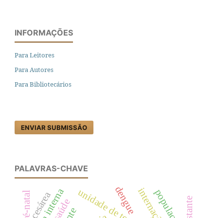
INFORMAÇÕES
Para Leitores
Para Autores
Para Bibliotecários
ENVIAR SUBMISSÃO
PALAVRAS-CHAVE
dengue
internações
cesárea
pré-natal
gestante