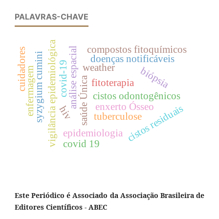
PALAVRAS-CHAVE
vigilância epidemiológica
compostos fitoquímicos
análise espacial
cuidadores
syzygium cumini
doenças notificáveis
covid-19
weather
biópsia
enfermagem
saúde Única
fitoterapia
cistos odontogênicos
enxerto Ósseo
cistos residuais
hiv
tuberculose
epidemiologia
covid 19
Este Periódico é Associado da Associação Brasileira de
Editores Científicos - ABEC