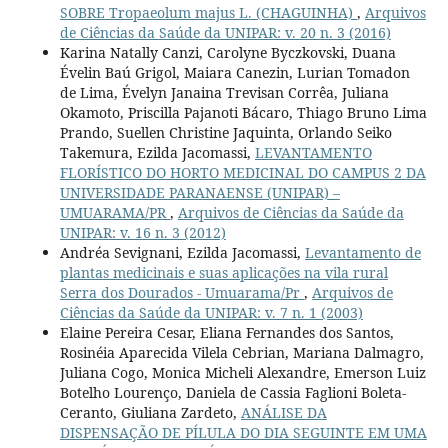
SOBRE Tropaeolum majus L. (CHAGUINHA)
,
Arquivos
de Ciências da Saúde da UNIPAR: v. 20 n. 3 (2016)
Karina Natally Canzi, Carolyne Byczkovski, Duana
Évelin Baú Grigol, Maiara Canezin, Lurian Tomadon
de Lima, Évelyn Janaina Trevisan Corrêa, Juliana
Okamoto, Priscilla Pajanoti Bácaro, Thiago Bruno Lima
Prando, Suellen Christine Jaquinta, Orlando Seiko
Takemura, Ezilda Jacomassi,
LEVANTAMENTO
FLORÍSTICO DO HORTO MEDICINAL DO CAMPUS 2 DA
UNIVERSIDADE PARANAENSE (UNIPAR) –
UMUARAMA/PR
,
Arquivos de Ciências da Saúde da
UNIPAR: v. 16 n. 3 (2012)
Andréa Sevignani, Ezilda Jacomassi,
Levantamento de
plantas medicinais e suas aplicações na vila rural
Serra dos Dourados - Umuarama/Pr
,
Arquivos de
Ciências da Saúde da UNIPAR: v. 7 n. 1 (2003)
Elaine Pereira Cesar, Eliana Fernandes dos Santos,
Rosinéia Aparecida Vilela Cebrian, Mariana Dalmagro,
Juliana Cogo, Monica Micheli Alexandre, Emerson Luiz
Botelho Lourenço, Daniela de Cassia Faglioni Boleta-
Ceranto, Giuliana Zardeto,
ANÁLISE DA
DISPENSAÇÃO DE PÍLULA DO DIA SEGUINTE EM UMA