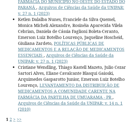
FARMÁCIA DO MUNICÍPIO NO OESTE DO ESTADO DO
PARANÁ
,
Arquivos de Ciências da Saúde da UNIPAR:
v. 27 n. 1 (2023)
Ketlen Dalalba Nunes, Franciele da Silva Quemel,
Monica Micheli Alexandre, Rosinéia Aparecida Vilela
Cebrian, Daniela de Cássia Faglioni Boleta-Ceranto,
Emerson Luiz Botelho Lourenço, Jaqueline Hoscheid,
Giuliana Zardeto,
POLÍTICAS PÚBLICAS DE
MEDICAMENTOS E A RELAÇÃO DE MEDICAMENTOS
ESSENCIAIS
,
Arquivos de Ciências da Saúde da
UNIPAR: v. 27 n. 1 (2023)
Cristiane Wendling, Thiago Kastell Mazeto, Julio Cezar
Sartori Alves, Eliane Cavalcante Blasqui Gaioski,
Arquimedes Gasparotto Junior, Emerson Luiz Botelho
Lourenço,
LEVANTAMENTO DA DISTRIBUIÇÃO DE
MEDICAMENTOS A COMUNIDADE CARENTE NA
FARMÁCIA DA PARTILHA DE UMUARAMA - PR
,
Arquivos de Ciências da Saúde da UNIPAR: v. 14 n. 1
(2010)
1
2
>
>>