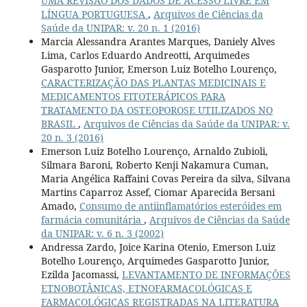
UMA REVISÃO DOS DADOS DE ACESSO LIVRE EM
LÍNGUA PORTUGUESA
,
Arquivos de Ciências da
Saúde da UNIPAR: v. 20 n. 1 (2016)
Marcia Alessandra Arantes Marques, Daniely Alves
Lima, Carlos Eduardo Andreotti, Arquimedes
Gasparotto Junior, Emerson Luiz Botelho Lourenço,
CARACTERIZAÇÃO DAS PLANTAS MEDICINAIS E
MEDICAMENTOS FITOTERÁPICOS PARA
TRATAMENTO DA OSTEOPOROSE UTILIZADOS NO
BRASIL
,
Arquivos de Ciências da Saúde da UNIPAR: v.
20 n. 3 (2016)
Emerson Luiz Botelho Lourenço, Arnaldo Zubioli,
Silmara Baroni, Roberto Kenji Nakamura Cuman,
Maria Angélica Raffaini Covas Pereira da silva, Silvana
Martins Caparroz Assef, Ciomar Aparecida Bersani
Amado,
Consumo de antiinflamatórios esteróides em
farmácia comunitária
,
Arquivos de Ciências da Saúde
da UNIPAR: v. 6 n. 3 (2002)
Andressa Zardo, Joice Karina Otenio, Emerson Luiz
Botelho Lourenço, Arquimedes Gasparotto Junior,
Ezilda Jacomassi,
LEVANTAMENTO DE INFORMAÇÕES
ETNOBOTÂNICAS, ETNOFARMACOLÓGICAS E
FARMACOLÓGICAS REGISTRADAS NA LITERATURA