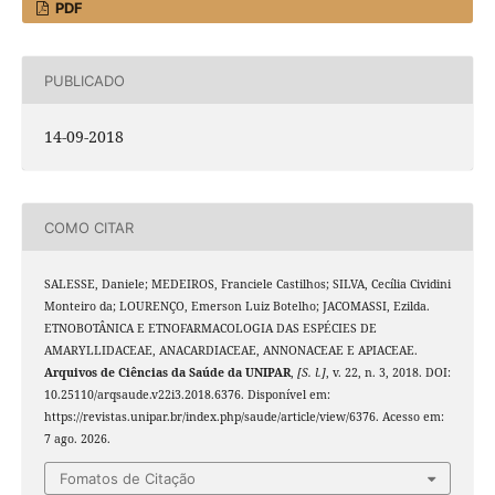
PDF
PUBLICADO
14-09-2018
COMO CITAR
SALESSE, Daniele; MEDEIROS, Franciele Castilhos; SILVA, Cecília Cividini
Monteiro da; LOURENÇO, Emerson Luiz Botelho; JACOMASSI, Ezilda.
ETNOBOTÂNICA E ETNOFARMACOLOGIA DAS ESPÉCIES DE
AMARYLLIDACEAE, ANACARDIACEAE, ANNONACEAE E APIACEAE.
Arquivos de Ciências da Saúde da UNIPAR
,
[S. l.]
, v. 22, n. 3, 2018. DOI:
10.25110/arqsaude.v22i3.2018.6376. Disponível em:
https://revistas.unipar.br/index.php/saude/article/view/6376. Acesso em:
7 ago. 2026.
Fomatos de Citação