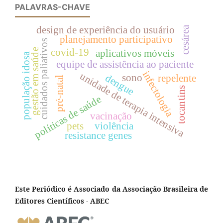
PALAVRAS-CHAVE
design de experiência do usuário
cesárea
planejamento participativo
cuidados paliativos
covid-19
gestão em saúde
aplicativos móveis
população idosa
equipe de assistência ao paciente
infectologia
unidade de terapia intensiva
sono
dengue
repelente
pré-natal
tocantins
políticas de saúde
vacinação
pets
violência
resistance genes
Este Periódico é Associado da Associação Brasileira de
Editores Científicos - ABEC