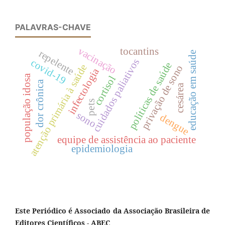
PALAVRAS-CHAVE
vacinação
tocantins
repelente
educação em saúde
cuidados paliativos
covid-19
políticas de saúde
atenção primária à saúde
privação de sono
infectologia
população idosa
cortisol
dor crônica
cesárea
pets
sono
dengue
equipe de assistência ao paciente
epidemiologia
Este Periódico é Associado da Associação Brasileira de
Editores Científicos - ABEC