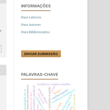
INFORMAÇÕES
Para Leitores
Para Autores
au
Para Bibliotecários
ENVIAR SUBMISSÃO
PALAVRAS-CHAVE
violência contra a mulher
recém-nascido prematuro
saúde
envelhecimento saudável
atenção primária à saúde
pessoa idosa
violência doméstica
conhecimento
fungos
qualidade do ar
manejo da dor
educação
pessoal de educação
educação em saúde
cuidados críticos
herpes-zóster
autismo