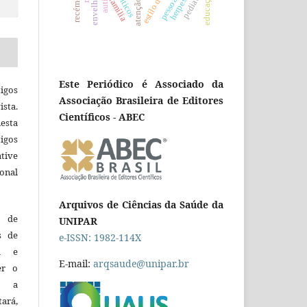
estilo de vida
pediatria
família
Este Periódico é Associado da
igos
Associação Brasileira de Editores
ista.
Científicos - ABEC
esta
tigos
tive
ional
Arquivos de Ciências da Saúde da
o de
UNIPAR
es de
e-ISSN: 1982-114X
ca e
E-mail:
arqsaude@unipar.br
er o
e a
tará,