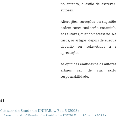
no entanto, o estilo de escrever
autores.
Alterações, correções ou sugestõ
ordem conceitual serão encaminh
aos autores, quando necessário. N
casos, os artigos, depois de adequ
deverão ser submetidos a 
apreciação.
As opiniões emitidas pelos autore
artigos são de sua exclu
responsabilidade.
es)
Ciências da Saúde da UNIPAR: v. 7 n. 3 (2003)
L
,
Arquivos de Ciências da Saúde da UNIPAR: v. 19 n. 1 (2015)