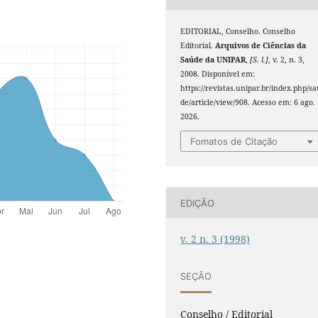
EDITORIAL, Conselho. Conselho
Editorial.
Arquivos de Ciências da
Saúde da UNIPAR
,
[S. l.]
, v. 2, n. 3,
2008. Disponível em:
https://revistas.unipar.br/index.php/s
de/article/view/908. Acesso em: 6 ago.
2026.
Fomatos de Citação
EDIÇÃO
v. 2 n. 3 (1998)
SEÇÃO
Conselho / Editorial