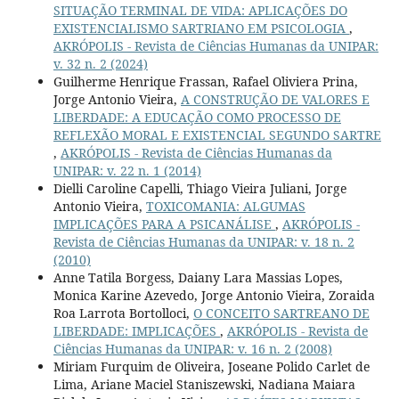
SITUAÇÃO TERMINAL DE VIDA: APLICAÇÕES DO
EXISTENCIALISMO SARTRIANO EM PSICOLOGIA
,
AKRÓPOLIS - Revista de Ciências Humanas da UNIPAR:
v. 32 n. 2 (2024)
Guilherme Henrique Frassan, Rafael Oliviera Prina,
Jorge Antonio Vieira,
A CONSTRUÇÃO DE VALORES E
LIBERDADE: A EDUCAÇÃO COMO PROCESSO DE
REFLEXÃO MORAL E EXISTENCIAL SEGUNDO SARTRE
,
AKRÓPOLIS - Revista de Ciências Humanas da
UNIPAR: v. 22 n. 1 (2014)
Dielli Caroline Capelli, Thiago Vieira Juliani, Jorge
Antonio Vieira,
TOXICOMANIA: ALGUMAS
IMPLICAÇÕES PARA A PSICANÁLISE
,
AKRÓPOLIS -
Revista de Ciências Humanas da UNIPAR: v. 18 n. 2
(2010)
Anne Tatila Borgess, Daiany Lara Massias Lopes,
Monica Karine Azevedo, Jorge Antonio Vieira, Zoraida
Roa Larrota Bortolloci,
O CONCEITO SARTREANO DE
LIBERDADE: IMPLICAÇÕES
,
AKRÓPOLIS - Revista de
Ciências Humanas da UNIPAR: v. 16 n. 2 (2008)
Miriam Furquim de Oliveira, Joseane Polido Carlet de
Lima, Ariane Maciel Staniszewski, Nadiana Maiara