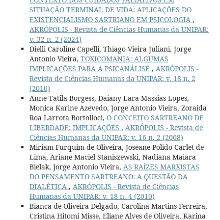
SITUAÇÃO TERMINAL DE VIDA: APLICAÇÕES DO
EXISTENCIALISMO SARTRIANO EM PSICOLOGIA
,
AKRÓPOLIS - Revista de Ciências Humanas da UNIPAR:
v. 32 n. 2 (2024)
Dielli Caroline Capelli, Thiago Vieira Juliani, Jorge
Antonio Vieira,
TOXICOMANIA: ALGUMAS
IMPLICAÇÕES PARA A PSICANÁLISE
,
AKRÓPOLIS -
Revista de Ciências Humanas da UNIPAR: v. 18 n. 2
(2010)
Anne Tatila Borgess, Daiany Lara Massias Lopes,
Monica Karine Azevedo, Jorge Antonio Vieira, Zoraida
Roa Larrota Bortolloci,
O CONCEITO SARTREANO DE
LIBERDADE: IMPLICAÇÕES
,
AKRÓPOLIS - Revista de
Ciências Humanas da UNIPAR: v. 16 n. 2 (2008)
Miriam Furquim de Oliveira, Joseane Polido Carlet de
Lima, Ariane Maciel Staniszewski, Nadiana Maiara
Bielak, Jorge Antonio Vieira,
AS RAÍZES MARXISTAS
DO PENSAMENTO SARTREANO: A QUESTÃO DA
DIALÉTICA
,
AKRÓPOLIS - Revista de Ciências
Humanas da UNIPAR: v. 18 n. 4 (2010)
Bianca de Oliveira Delgado, Carolina Martins Ferreira,
Cristina Hitomi Misse, Eliane Alves de Oliveira, Karina