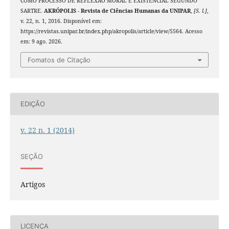
COMO PROCESSO DE REFLEXÃO MORAL E EXISTENCIAL SEGUNDO
SARTRE.
AKRÓPOLIS - Revista de Ciências Humanas da UNIPAR
,
[S. l.]
,
v. 22, n. 1, 2016. Disponível em:
https://revistas.unipar.br/index.php/akropolis/article/view/5564. Acesso
em: 9 ago. 2026.
Fomatos de Citação
EDIÇÃO
v. 22 n. 1 (2014)
SEÇÃO
Artigos
LICENÇA