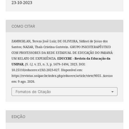
23-10-2023
COMO CITAR
ZAMBERLAN, Tereza José Luiz; DE OLIVEIRA, Sidinei de Jesus dos
Santos; NAZAR, Thaís Cristina Gutstein. GRUPO PSICOTERAPÊUTICO
COM PROFESSORES DA REDE ESTADUAL DE EDUCAÇÃO DO PARANÁ:
UM RELATO DE EXPERIÊNCIA.
EDUCERE - Revista da Educação da
UNIPAR
,
[S. l.]
, v. 23, n. 3, p. 1479–1494, 2023. DOI:
10.25110/educere.v23i3.2023-027. Disponível em:
https://revistas.unipar.br/index.php/educere/article/view/9055. Acesso
em: 9 ago. 2026.
Fomatos de Citação
EDIÇÃO