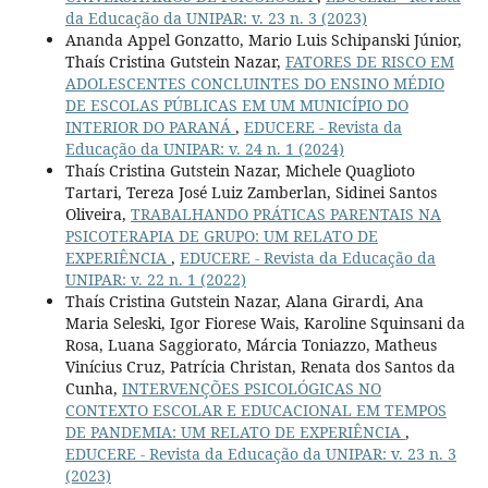
da Educação da UNIPAR: v. 23 n. 3 (2023)
Ananda Appel Gonzatto, Mario Luis Schipanski Júnior,
Thaís Cristina Gutstein Nazar,
FATORES DE RISCO EM
ADOLESCENTES CONCLUINTES DO ENSINO MÉDIO
DE ESCOLAS PÚBLICAS EM UM MUNICÍPIO DO
INTERIOR DO PARANÁ
,
EDUCERE - Revista da
Educação da UNIPAR: v. 24 n. 1 (2024)
Thaís Cristina Gutstein Nazar, Michele Quaglioto
Tartari, Tereza José Luiz Zamberlan, Sidinei Santos
Oliveira,
TRABALHANDO PRÁTICAS PARENTAIS NA
PSICOTERAPIA DE GRUPO: UM RELATO DE
EXPERIÊNCIA
,
EDUCERE - Revista da Educação da
UNIPAR: v. 22 n. 1 (2022)
Thaís Cristina Gutstein Nazar, Alana Girardi, Ana
Maria Seleski, Igor Fiorese Wais, Karoline Squinsani da
Rosa, Luana Saggiorato, Márcia Toniazzo, Matheus
Vinícius Cruz, Patrícia Christan, Renata dos Santos da
Cunha,
INTERVENÇÕES PSICOLÓGICAS NO
CONTEXTO ESCOLAR E EDUCACIONAL EM TEMPOS
DE PANDEMIA: UM RELATO DE EXPERIÊNCIA
,
EDUCERE - Revista da Educação da UNIPAR: v. 23 n. 3
(2023)