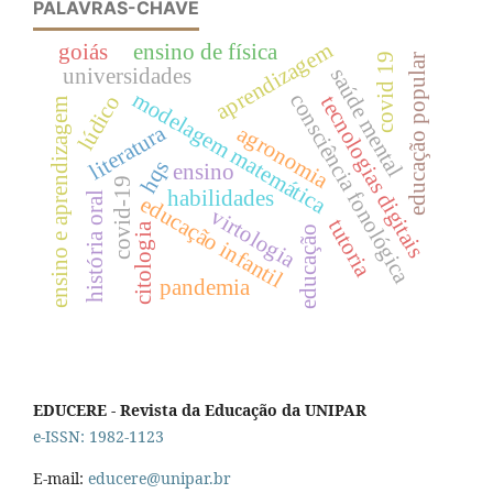
PALAVRAS-CHAVE
aprendizagem
goiás
ensino de física
covid 19
educação popular
universidades
saúde mental
modelagem matemática
consciência fonológica
lúdico
tecnologias digitais
ensino e aprendizagem
literatura
agronomia
hqs
ensino
covid-19
habilidades
história oral
educação infantil
virtologia
tutoria
citologia
educação
pandemia
EDUCERE - Revista da Educação da UNIPAR
e-ISSN: 1982-1123
E-mail:
educere@unipar.br