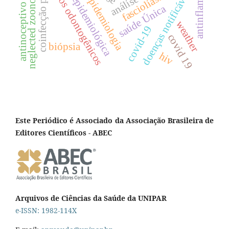
vigilância epidemiológica
coinfecção pelo hiv
antinflamatório
cistos odontogênicos
doenças notificáveis
neglected zoonosis
fascioliasis
epidemiologia
antinoceptivo
saúde Única
weather
covid-19
covid 19
biópsia
hiv
Este Periódico é Associado da Associação Brasileira de
Editores Científicos - ABEC
Arquivos de Ciências da Saúde da UNIPAR
e-ISSN: 1982-114X