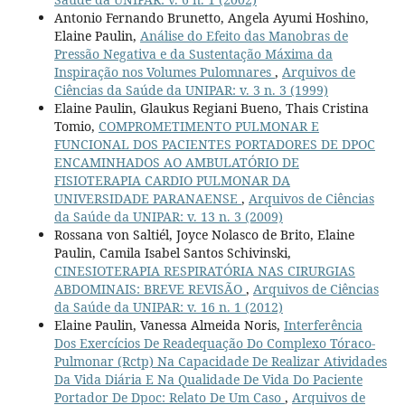
Antonio Fernando Brunetto, Angela Ayumi Hoshino,
Elaine Paulin,
Análise do Efeito das Manobras de
Pressão Negativa e da Sustentação Máxima da
Inspiração nos Volumes Pulomnares
,
Arquivos de
Ciências da Saúde da UNIPAR: v. 3 n. 3 (1999)
Elaine Paulin, Glaukus Regiani Bueno, Thais Cristina
Tomio,
COMPROMETIMENTO PULMONAR E
FUNCIONAL DOS PACIENTES PORTADORES DE DPOC
ENCAMINHADOS AO AMBULATÓRIO DE
FISIOTERAPIA CARDIO PULMONAR DA
UNIVERSIDADE PARANAENSE
,
Arquivos de Ciências
da Saúde da UNIPAR: v. 13 n. 3 (2009)
Rossana von Saltiél, Joyce Nolasco de Brito, Elaine
Paulin, Camila Isabel Santos Schivinski,
CINESIOTERAPIA RESPIRATÓRIA NAS CIRURGIAS
ABDOMINAIS: BREVE REVISÃO
,
Arquivos de Ciências
da Saúde da UNIPAR: v. 16 n. 1 (2012)
Elaine Paulin, Vanessa Almeida Noris,
Interferência
Dos Exercícios De Readequação Do Complexo Tóraco-
Pulmonar (Rctp) Na Capacidade De Realizar Atividades
Da Vida Diária E Na Qualidade De Vida Do Paciente
Portador De Dpoc: Relato De Um Caso
,
Arquivos de