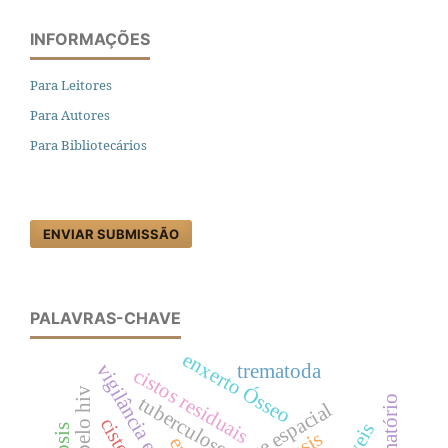
INFORMAÇÕES
Para Leitores
Para Autores
Para Bibliotecários
ENVIAR SUBMISSÃO
PALAVRAS-CHAVE
enxerto Ósseo
trematoda
cistos residuais
tuberculose
análise espacial