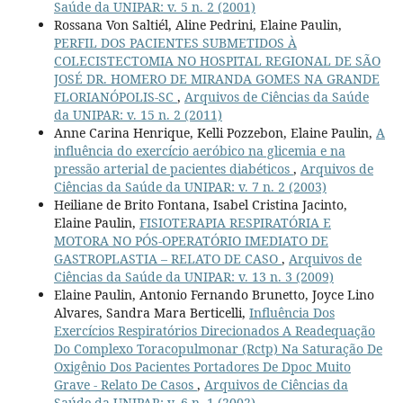
Saúde da UNIPAR: v. 5 n. 2 (2001)
Rossana Von Saltiél, Aline Pedrini, Elaine Paulin,
PERFIL DOS PACIENTES SUBMETIDOS À
COLECISTECTOMIA NO HOSPITAL REGIONAL DE SÃO
JOSÉ DR. HOMERO DE MIRANDA GOMES NA GRANDE
FLORIANÓPOLIS-SC
,
Arquivos de Ciências da Saúde
da UNIPAR: v. 15 n. 2 (2011)
Anne Carina Henrique, Kelli Pozzebon, Elaine Paulin,
A
influência do exercício aeróbico na glicemia e na
pressão arterial de pacientes diabéticos
,
Arquivos de
Ciências da Saúde da UNIPAR: v. 7 n. 2 (2003)
Heiliane de Brito Fontana, Isabel Cristina Jacinto,
Elaine Paulin,
FISIOTERAPIA RESPIRATÓRIA E
MOTORA NO PÓS-OPERATÓRIO IMEDIATO DE
GASTROPLASTIA – RELATO DE CASO
,
Arquivos de
Ciências da Saúde da UNIPAR: v. 13 n. 3 (2009)
Elaine Paulin, Antonio Fernando Brunetto, Joyce Lino
Alvares, Sandra Mara Berticelli,
Influência Dos
Exercícios Respiratórios Direcionados A Readequação
Do Complexo Toracopulmonar (Rctp) Na Saturação De
Oxigênio Dos Pacientes Portadores De Dpoc Muito
Grave - Relato De Casos
,
Arquivos de Ciências da
Saúde da UNIPAR: v. 6 n. 1 (2002)