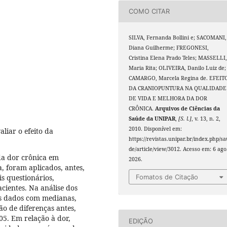
COMO CITAR
SILVA, Fernanda Bollini e; SACOMANI,
Diana Guilherme; FREGONESI,
Cristina Elena Prado Teles; MASSELLI
Maria Rita; OLIVEIRA, Danilo Luiz de;
CAMARGO, Marcela Regina de. EFEIT
DA CRANIOPUNTURA NA QUALIDADE
DE VIDA E MELHORA DA DOR
CRÔNICA.
Arquivos de Ciências da
Saúde da UNIPAR
,
[S. l.]
, v. 13, n. 2,
2010. Disponível em:
aliar o efeito da
https://revistas.unipar.br/index.php/s
de/article/view/3012. Acesso em: 6 ago
da dor crônica em
2026.
, foram aplicados, antes,
s questionários,
Fomatos de Citação
acientes. Na análise dos
 dos dados com medianas,
ão de diferenças antes,
05. Em relação à dor,
EDIÇÃO