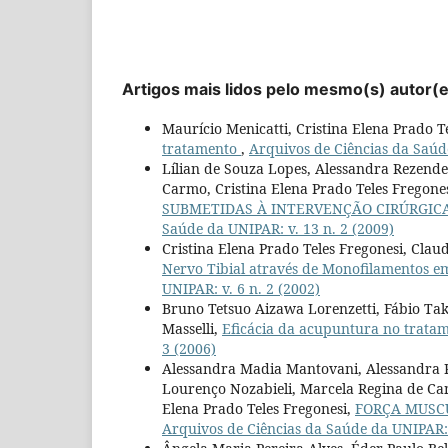
Artigos mais lidos pelo mesmo(s) autor(
Maurício Menicatti, Cristina Elena Prado T
tratamento
,
Arquivos de Ciências da Saúde
Lílian de Souza Lopes, Alessandra Rezende
Carmo, Cristina Elena Prado Teles Fregone
SUBMETIDAS À INTERVENÇÃO CIRÚRGI
Saúde da UNIPAR: v. 13 n. 2 (2009)
Cristina Elena Prado Teles Fregonesi, Clau
Nervo Tibial através de Monofilamentos em
UNIPAR: v. 6 n. 2 (2002)
Bruno Tetsuo Aizawa Lorenzetti, Fábio Taka
Masselli,
Eficácia da acupuntura no trata
3 (2006)
Alessandra Madia Mantovani, Alessandra R
Lourenço Nozabieli, Marcela Regina de Cam
Elena Prado Teles Fregonesi,
FORÇA MUSC
Arquivos de Ciências da Saúde da UNIPAR: 