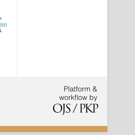
e
004)
i,