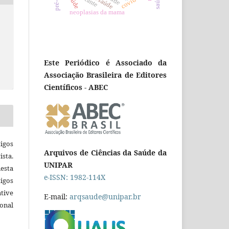
covid-19
neoplasias da mama
Este Periódico é Associado da
Associação Brasileira de Editores
Científicos - ABEC
igos
Arquivos de Ciências da Saúde da
ista.
UNIPAR
esta
e-ISSN: 1982-114X
tigos
tive
E-mail:
arqsaude@unipar.br
ional