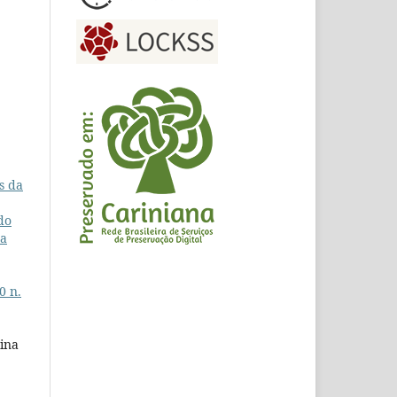
s da
do
da
0 n.
tina
,