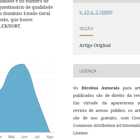
nsidade e no número de
questionário de qualidade
v. 13 n. 2 (2009)
s domínios Estado Geral
então, que houve
 LER/DORT.
SEÇÃO
Artigo Original
LICENÇA
Os
Direitos Autorais
para art
publicados são de direito da rev
Em virtude da aparecerem n
revista de acesso público, os ar
são de uso gratuito, com Crea
Commons Attribution 4.0 Internat
License.