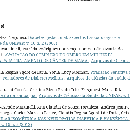
es)
eles Fregonesi,
Diabetes gestacional: aspectos fisiopatológicos e
 da UNIPAR: v. 10 n. 2 (2006)
 Martinelli, Patrícia Rodrigues Lourenço Gomes, Edna Maria do
si,
AVALIAÇÃO DO COMPLEXO DO OMBRO EM MULHERES
CA PARA TRATAMENTO DE CÂNCER DE MAMA
,
Arquivos de Ciência
dia Regina Sgobi de Faria, Sônia Lucy Molinari,
Avaliação Sensitiva 
 Portadores de Diabetes Mellitus
,
Arquivos de Ciências da Saúde 
hashi Corrêa, Cristina Elena Prado Teles Fregonesi, Maria Rita
mento da lombalgia
,
Arquivos de Ciências da Saúde da UNIPAR: v. 1
ezende Martinelli, Ana Claudia de Souza Fortaleza, Andrea Jeanne
argo, Carlos Marcelo Pastre, Claudia Regina Sgobbi de Faria, Cris
ULAR ISOMÉTRICA NAS NEUROPATIAS DIABÉTICA E HANSÊNICA
v. 16 n. 3 (2012)