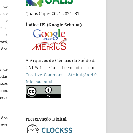
o de
es de
Qualis Capes 2021-2024:
B1
ca e
Índice H5 (Google Scholar)
er o
e a
tará,
 dos
A Arquivos de Ciências da Saúde da
UNIPAR está licenciada com
es de
Creative Commons - Atribuição 4.0
adas
Internacional.
esses
ados,
nova
s dos
Preservação Digital
siva