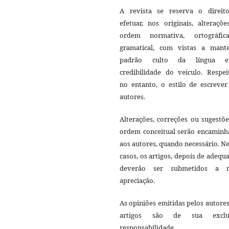
A revista se reserva o direit
efetuar, nos originais, alteraçõ
ordem normativa, ortográfi
gramatical, com vistas a mant
padrão culto da língua 
credibilidade do veículo. Respei
no entanto, o estilo de escrever
autores.
Alterações, correções ou sugestõ
ordem conceitual serão encaminh
aos autores, quando necessário. N
casos, os artigos, depois de adequ
deverão ser submetidos a 
apreciação.
As opiniões emitidas pelos autore
artigos são de sua exclu
responsabilidade.