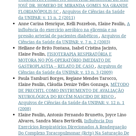
JOSÉ DR. HOMERO DE MIRANDA GOMES NA GRANDE
FLORIANÓPOLIS-SC
,
Arquivos de Ciências da Saúde
da UNIPAR: v. 15 n. 2 (2011)
Anne Carina Henrique, Kelli Pozzebon, Elaine Paulin,
A
influência do exercício aeróbico na glicemia e na
pressão arterial de pacientes diabéticos
,
Arquivos de
Ciências da Saúde da UNIPAR: v. 7 n. 2 (2003)
Heiliane de Brito Fontana, Isabel Cristina Jacinto,
Elaine Paulin,
FISIOTERAPIA RESPIRATÓRIA E
MOTORA NO PÓS-OPERATÓRIO IMEDIATO DE
GASTROPLASTIA – RELATO DE CASO
,
Arquivos de
Ciências da Saúde da UNIPAR: v. 13 n. 3 (2009)
Paula Tamburi Borges, Regiane Mendes Tarocco,
Elaine Paulin, Cláudia Denize Telles Gonzaga,
MÉTODO
DE PRECHTL COMO INSTRUMENTO DE AVALIAÇÃO
NEUROLÓGICA DO RECÉM-NASCIDO DE RISCO
,
Arquivos de Ciências da Saúde da UNIPAR: v. 12 n. 1
(2008)
Elaine Paulin, Antonio Fernando Brunetto, Joyce Lino
Alvares, Sandra Mara Berticelli,
Influência Dos
Exercícios Respiratórios Direcionados A Readequação
Do Complexo Toracopulmonar (Rctp) Na Saturação De