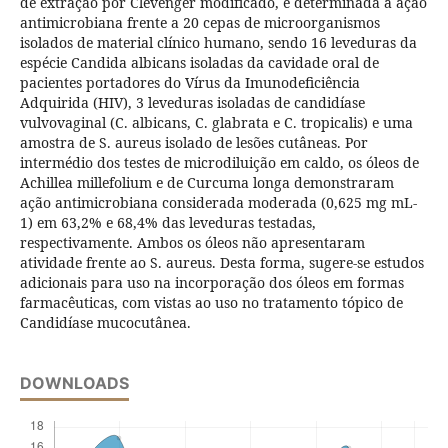
de extração por Clevenger modificado, e determinada a ação
antimicrobiana frente a 20 cepas de microorganismos
isolados de material clínico humano, sendo 16 leveduras da
espécie Candida albicans isoladas da cavidade oral de
pacientes portadores do Vírus da Imunodeficiência
Adquirida (HIV), 3 leveduras isoladas de candidíase
vulvovaginal (C. albicans, C. glabrata e C. tropicalis) e uma
amostra de S. aureus isolado de lesões cutâneas. Por
intermédio dos testes de microdiluição em caldo, os óleos de
Achillea millefolium e de Curcuma longa demonstraram
ação antimicrobiana considerada moderada (0,625 mg mL-
1) em 63,2% e 68,4% das leveduras testadas,
respectivamente. Ambos os óleos não apresentaram
atividade frente ao S. aureus. Desta forma, sugere-se estudos
adicionais para uso na incorporação dos óleos em formas
farmacêuticas, com vistas ao uso no tratamento tópico de
Candidíase mucocutânea.
DOWNLOADS