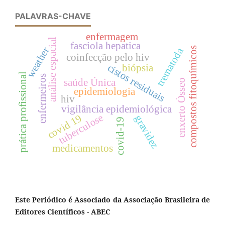
PALAVRAS-CHAVE
enfermagem
análise espacial
fasciola hepatica
weather
compostos fitoquímicos
trematoda
coinfecção pelo hiv
biópsia
cistos residuais
prática profissional
enfermeiros
saúde Única
enxerto Ósseo
epidemiologia
hiv
vigilância epidemiológica
tuberculose
covid 19
gravidez
covid-19
medicamentos
Este Periódico é Associado da Associação Brasileira de
Editores Científicos - ABEC