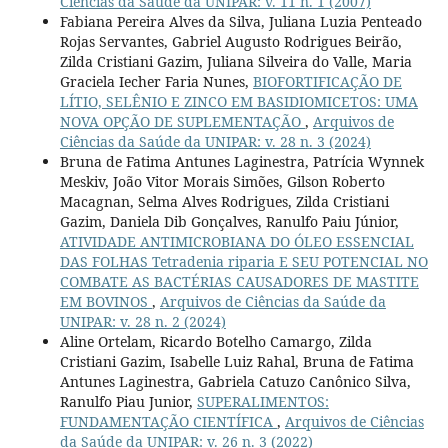
Ciências da Saúde da UNIPAR: v. 11 n. 1 (2007)
Fabiana Pereira Alves da Silva, Juliana Luzia Penteado
Rojas Servantes, Gabriel Augusto Rodrigues Beirão,
Zilda Cristiani Gazim, Juliana Silveira do Valle, Maria
Graciela Iecher Faria Nunes,
BIOFORTIFICAÇÃO DE
LÍTIO, SELÊNIO E ZINCO EM BASIDIOMICETOS: UMA
NOVA OPÇÃO DE SUPLEMENTAÇÃO
,
Arquivos de
Ciências da Saúde da UNIPAR: v. 28 n. 3 (2024)
Bruna de Fatima Antunes Laginestra, Patrícia Wynnek
Meskiv, João Vitor Morais Simões, Gilson Roberto
Macagnan, Selma Alves Rodrigues, Zilda Cristiani
Gazim, Daniela Dib Gonçalves, Ranulfo Paiu Júnior,
ATIVIDADE ANTIMICROBIANA DO ÓLEO ESSENCIAL
DAS FOLHAS Tetradenia riparia E SEU POTENCIAL NO
COMBATE AS BACTÉRIAS CAUSADORES DE MASTITE
EM BOVINOS
,
Arquivos de Ciências da Saúde da
UNIPAR: v. 28 n. 2 (2024)
Aline Ortelam, Ricardo Botelho Camargo, Zilda
Cristiani Gazim, Isabelle Luiz Rahal, Bruna de Fatima
Antunes Laginestra, Gabriela Catuzo Canônico Silva,
Ranulfo Piau Junior,
SUPERALIMENTOS:
FUNDAMENTAÇÃO CIENTÍFICA
,
Arquivos de Ciências
da Saúde da UNIPAR: v. 26 n. 3 (2022)