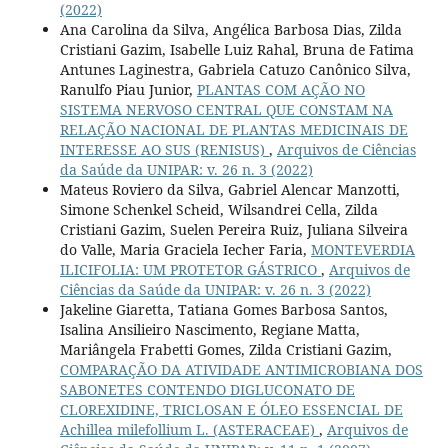
(2022)
Ana Carolina da Silva, Angélica Barbosa Dias, Zilda
Cristiani Gazim, Isabelle Luiz Rahal, Bruna de Fatima
Antunes Laginestra, Gabriela Catuzo Canônico Silva,
Ranulfo Piau Junior,
PLANTAS COM AÇÃO NO
SISTEMA NERVOSO CENTRAL QUE CONSTAM NA
RELAÇÃO NACIONAL DE PLANTAS MEDICINAIS DE
INTERESSE AO SUS (RENISUS)
,
Arquivos de Ciências
da Saúde da UNIPAR: v. 26 n. 3 (2022)
Mateus Roviero da Silva, Gabriel Alencar Manzotti,
Simone Schenkel Scheid, Wilsandrei Cella, Zilda
Cristiani Gazim, Suelen Pereira Ruiz, Juliana Silveira
do Valle, Maria Graciela Iecher Faria,
MONTEVERDIA
ILICIFOLIA: UM PROTETOR GÁSTRICO
,
Arquivos de
Ciências da Saúde da UNIPAR: v. 26 n. 3 (2022)
Jakeline Giaretta, Tatiana Gomes Barbosa Santos,
Isalina Ansilieiro Nascimento, Regiane Matta,
Mariângela Frabetti Gomes, Zilda Cristiani Gazim,
COMPARAÇÃO DA ATIVIDADE ANTIMICROBIANA DOS
SABONETES CONTENDO DIGLUCONATO DE
CLOREXIDINE, TRICLOSAN E ÓLEO ESSENCIAL DE
Achillea milefollium L. (ASTERACEAE)
,
Arquivos de