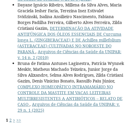
Dayane Ignácio Ribeiro, Millena da Silva Alves, Maria
Graciela Iesher Faria, Terezina Inez Estivalet
Svidzinski, Isalina Ansilieiro Nascimento, Fabiana
Borges Padilha Ferreira, Gilberto Alves Ferreira, Zilda
Cristiani Gazim,
DETERMINAÇÃO DA ATIVIDADE
ANTIFÚNGICA DOS ÓLEOS ESSENCIAIS DE Curcuma
longa L. (ZINGIBERACEAE) E DE Achillea millefolium
(ASTERACEAE) CULTIVADAS NO NOROESTE DO
PARANÁ
,
Arquivos de Ciências da Saúde da UNIPAR:
v. 14 n. 2 (2010)
Bruna de Fatima Antunes Laginestra, Patrícia Wynnek
Meskiv, Matheus Machado Teixeira, Junior Jorge da
Silva Alixandre, Selma Alves Rodrigues, Zilda Cristiani
Gazim, Denis Vinicius Bonato, Ranulfo Paiu Júnior,
COMPLEXO HOMEOPÁTICO INTRAMAMÁRIO NO
CONTROLE DA MASTITE EM VACAS LEITEIRAS
MULTIRRESISTENTES A ANTIBIÓTICOS – RELATO DE
CASO
,
Arquivos de Ciências da Saúde da UNIPAR: v.
29 n. 1 (2025)
1
2
>
>>