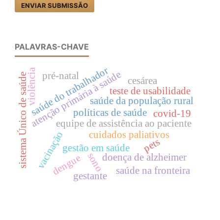
ENVIAR SUBMISSÃO
PALAVRAS-CHAVE
saúde do trabalhador
violência
atenção primária à saúde
pré-natal
sistema Único de saúde
cesárea
teste de usabilidade
saúde da população rural
políticas de saúde
covid-19
equipe de assistência ao paciente
cuidados paliativos
vacinação
pets
gestão em saúde
sono
doença de alzheimer
dengue
saúde na fronteira
gestante