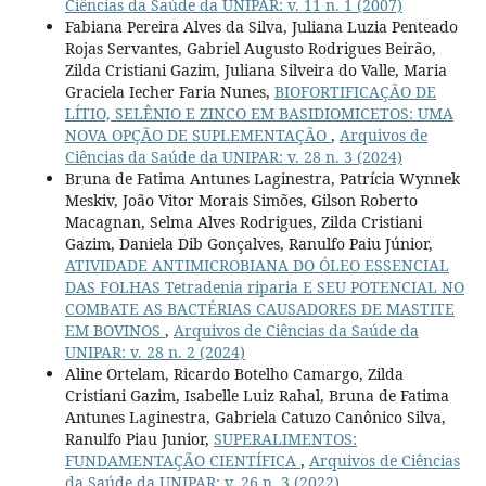
Ciências da Saúde da UNIPAR: v. 11 n. 1 (2007)
Fabiana Pereira Alves da Silva, Juliana Luzia Penteado
Rojas Servantes, Gabriel Augusto Rodrigues Beirão,
Zilda Cristiani Gazim, Juliana Silveira do Valle, Maria
Graciela Iecher Faria Nunes,
BIOFORTIFICAÇÃO DE
LÍTIO, SELÊNIO E ZINCO EM BASIDIOMICETOS: UMA
NOVA OPÇÃO DE SUPLEMENTAÇÃO
,
Arquivos de
Ciências da Saúde da UNIPAR: v. 28 n. 3 (2024)
Bruna de Fatima Antunes Laginestra, Patrícia Wynnek
Meskiv, João Vitor Morais Simões, Gilson Roberto
Macagnan, Selma Alves Rodrigues, Zilda Cristiani
Gazim, Daniela Dib Gonçalves, Ranulfo Paiu Júnior,
ATIVIDADE ANTIMICROBIANA DO ÓLEO ESSENCIAL
DAS FOLHAS Tetradenia riparia E SEU POTENCIAL NO
COMBATE AS BACTÉRIAS CAUSADORES DE MASTITE
EM BOVINOS
,
Arquivos de Ciências da Saúde da
UNIPAR: v. 28 n. 2 (2024)
Aline Ortelam, Ricardo Botelho Camargo, Zilda
Cristiani Gazim, Isabelle Luiz Rahal, Bruna de Fatima
Antunes Laginestra, Gabriela Catuzo Canônico Silva,
Ranulfo Piau Junior,
SUPERALIMENTOS:
FUNDAMENTAÇÃO CIENTÍFICA
,
Arquivos de Ciências
da Saúde da UNIPAR: v. 26 n. 3 (2022)