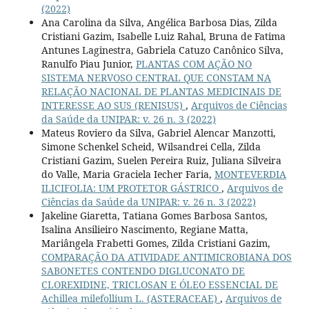
(2022)
Ana Carolina da Silva, Angélica Barbosa Dias, Zilda
Cristiani Gazim, Isabelle Luiz Rahal, Bruna de Fatima
Antunes Laginestra, Gabriela Catuzo Canônico Silva,
Ranulfo Piau Junior,
PLANTAS COM AÇÃO NO
SISTEMA NERVOSO CENTRAL QUE CONSTAM NA
RELAÇÃO NACIONAL DE PLANTAS MEDICINAIS DE
INTERESSE AO SUS (RENISUS)
,
Arquivos de Ciências
da Saúde da UNIPAR: v. 26 n. 3 (2022)
Mateus Roviero da Silva, Gabriel Alencar Manzotti,
Simone Schenkel Scheid, Wilsandrei Cella, Zilda
Cristiani Gazim, Suelen Pereira Ruiz, Juliana Silveira
do Valle, Maria Graciela Iecher Faria,
MONTEVERDIA
ILICIFOLIA: UM PROTETOR GÁSTRICO
,
Arquivos de
Ciências da Saúde da UNIPAR: v. 26 n. 3 (2022)
Jakeline Giaretta, Tatiana Gomes Barbosa Santos,
Isalina Ansilieiro Nascimento, Regiane Matta,
Mariângela Frabetti Gomes, Zilda Cristiani Gazim,
COMPARAÇÃO DA ATIVIDADE ANTIMICROBIANA DOS
SABONETES CONTENDO DIGLUCONATO DE
CLOREXIDINE, TRICLOSAN E ÓLEO ESSENCIAL DE
Achillea milefollium L. (ASTERACEAE)
,
Arquivos de