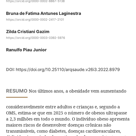
https://orcid.org/0000-0002-8867-5138
Bruna de Fatima Antunes Laginestra
https://orcid.org/0000-0002-2417-2101
Zilda Cristiani Gazim
https://orcid.org/0000-0003-0392-5976
Ranulfo Piau Junior
DOI:
https://doi.org/10.25110/arqsaude.v26i3.2022.8979
RESUMO
Nos últimos anos, a obesidade vem aumentando
consideravelmente entre adultos e crianças e, segundo a
OMS, estima-se que em 2025 o número de obesos ultrapasse
a 2,3 milhões em todo o mundo. O indivíduo obeso apresenta
maiores riscos de desenvolver doenças crônicas não
transmissíveis, como diabetes, doenças cardiovasculares,