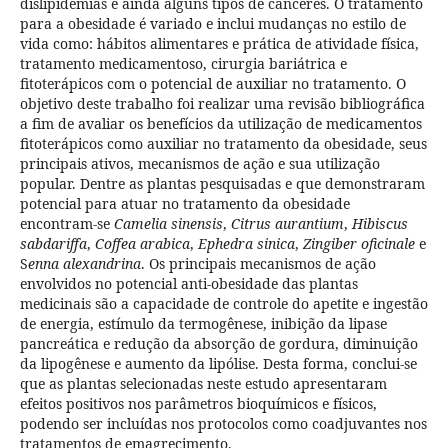
dislipidemias e ainda alguns tipos de cânceres. O tratamento
para a obesidade é variado e inclui mudanças no estilo de
vida como: hábitos alimentares e prática de atividade física,
tratamento medicamentoso, cirurgia bariátrica e
fitoterápicos com o potencial de auxiliar no tratamento. O
objetivo deste trabalho foi realizar uma revisão bibliográfica
a fim de avaliar os benefícios da utilização de medicamentos
fitoterápicos como auxiliar no tratamento da obesidade, seus
principais ativos, mecanismos de ação e sua utilização
popular. Dentre as plantas pesquisadas e que demonstraram
potencial para atuar no tratamento da obesidade
encontram-se
Camelia sinensis
,
Citrus aurantium
,
Hibiscus
sabdariffa
,
Coffea arabica
,
Ephedra sinica
,
Zingiber oficinale
e
S
enna alexandrina
. Os principais mecanismos de ação
envolvidos no potencial anti-obesidade das plantas
medicinais são a capacidade de controle do apetite e ingestão
de energia, estímulo da termogênese, inibição da lipase
pancreática e redução da absorção de gordura, diminuição
da lipogênese e aumento da lipólise. Desta forma, conclui-se
que as plantas selecionadas neste estudo apresentaram
efeitos positivos nos parâmetros bioquímicos e físicos,
podendo ser incluídas nos protocolos como coadjuvantes nos
tratamentos de emagrecimento.