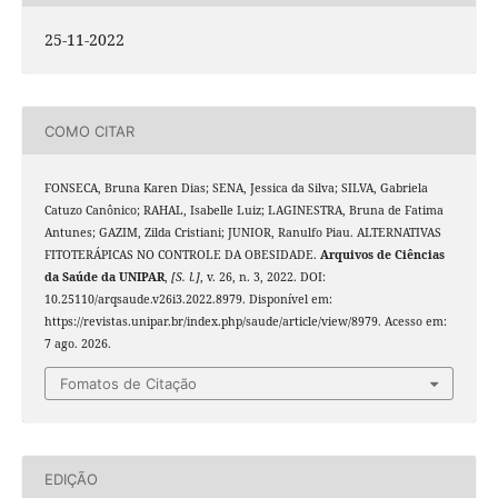
25-11-2022
COMO CITAR
FONSECA, Bruna Karen Dias; SENA, Jessica da Silva; SILVA, Gabriela
Catuzo Canônico; RAHAL, Isabelle Luiz; LAGINESTRA, Bruna de Fatima
Antunes; GAZIM, Zilda Cristiani; JUNIOR, Ranulfo Piau. ALTERNATIVAS
FITOTERÁPICAS NO CONTROLE DA OBESIDADE.
Arquivos de Ciências
da Saúde da UNIPAR
,
[S. l.]
, v. 26, n. 3, 2022. DOI:
10.25110/arqsaude.v26i3.2022.8979. Disponível em:
https://revistas.unipar.br/index.php/saude/article/view/8979. Acesso em:
7 ago. 2026.
Fomatos de Citação
EDIÇÃO