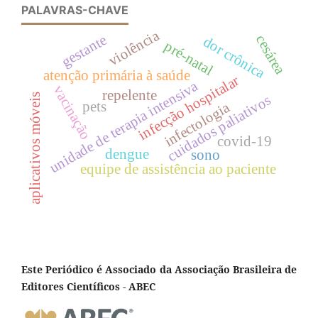
PALAVRAS-CHAVE
violência
gestante
cesárea
dor crônica
pré-natal
atenção primária à saúde
infecção hospitalar
unidade de terapia intensiva
vacinação
repelente
aplicativos móveis
cuidados paliativos
pets
infectologia
covid-19
dengue
sono
equipe de assistência ao paciente
Este Periódico é Associado da Associação Brasileira de
Editores Científicos - ABEC