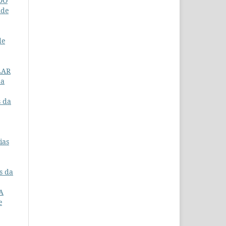
DO
úde
de
LAR
da
s da
ias
s da
A
e