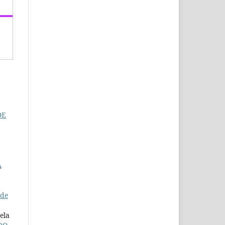
DE
À
úde
ela