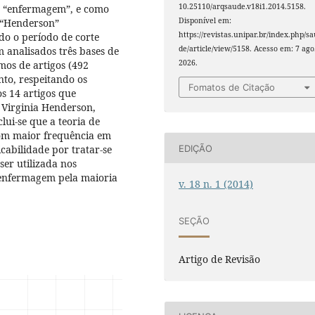
10.25110/arqsaude.v18i1.2014.5158.
, “enfermagem”, e como
Disponível em:
, “Henderson”
https://revistas.unipar.br/index.php/s
o o período de corte
de/article/view/5158. Acesso em: 7 ago
 analisados três bases de
2026.
mos de artigos (492
to, respeitando os
Fomatos de Citação
os 14 artigos que
 Virginia Henderson,
ui-se que a teoria de
om maior frequência em
EDIÇÃO
cabilidade por tratar-se
ser utilizada nos
 enfermagem pela maioria
v. 18 n. 1 (2014)
SEÇÃO
Artigo de Revisão