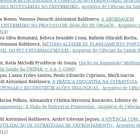
RMAGEM RELACIONADOS À COMPLICAÇÃO PERIOSTOMAL SEGUN
ADES NECESSÁRIAS AO ENFERMEIRO
,
Arquivos de Ciências da Sa
la Bueno, Vanessa Denardi Antoniassi Baldissera,
A ABORDAGEM
O ENFERMEIRO NO PROCESSO DE DOAÇÃO DE ÓRGAÕS
,
Arquivos 
014)
a Silva Romanini, Rebeca Iwankiw Lessa, Rafaela Ghiraldi Rocha,
toniassi Baldissera,
MÉTODO ALTADIR DE PLANEJAMENTO POPU
UAL DO PET-ENFERMAGEM/UEM
,
Arquivos de Ciências da Saúde 
nt, Katia Michelli Prudêncio de Souza,
Opção ou Imposição” Motivo
da Saúde da UNIPAR: v. 4 n. 1 (2000)
ças, Luana Freire Santos, Paulo Eduardo Cypriano, Marli Garcia
i Antoniassi Baldissera,
A PRÁTICA EDUCATIVA NA ESTRATÉGIA
REPENSAR E RECONSTRUIR AÇÕES DIALÓGICAS
,
Arquivos de Ciênc
risa Pelloso, Alessandra Cristina Hermoza Boscarato, Edenice de
 Amamentar: A Visão de Puérperas Primigestas
,
Arquivos de Ciência
di Antoniassi Baldissera, André Estevam Jaques,
A VIVÊNCIA COM 
A UTILIZAÇÃO DE ESTRATÉGIAS DE ENFRENTAMENTO
,
Arquivos d
011)