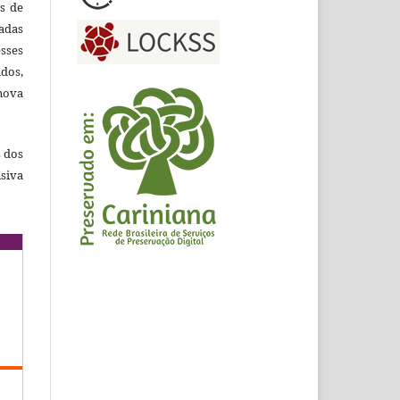
es de
adas
esses
ados,
nova
s dos
siva