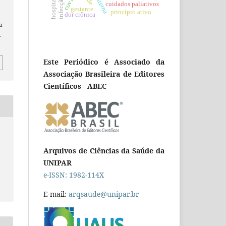
cuidados paliativos
gestante
princípio ativo
dor crônica
au
.
Este Periódico é Associado da
Associação Brasileira de Editores
Científicos - ABEC
Arquivos de Ciências da Saúde da
UNIPAR
e-ISSN: 1982-114X
E-mail:
arqsaude@unipar.br