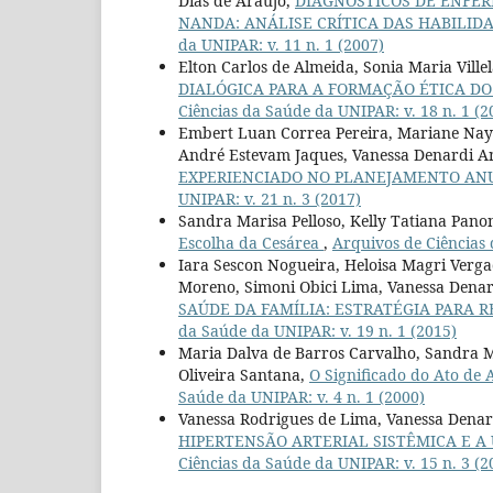
Dias de Araújo,
DIAGNÓSTICOS DE ENFE
NANDA: ANÁLISE CRÍTICA DAS HABILID
da UNIPAR: v. 11 n. 1 (2007)
Elton Carlos de Almeida, Sonia Maria Ville
DIALÓGICA PARA A FORMAÇÃO ÉTICA D
Ciências da Saúde da UNIPAR: v. 18 n. 1 (2
Embert Luan Correa Pereira, Mariane Nayr
André Estevam Jaques, Vanessa Denardi An
EXPERIENCIADO NO PLANEJAMENTO AN
UNIPAR: v. 21 n. 3 (2017)
Sandra Marisa Pelloso, Kelly Tatiana Pano
Escolha da Cesárea
,
Arquivos de Ciências 
Iara Sescon Nogueira, Heloisa Magri Verga
Moreno, Simoni Obici Lima, Vanessa Denard
SAÚDE DA FAMÍLIA: ESTRATÉGIA PARA 
da Saúde da UNIPAR: v. 19 n. 1 (2015)
Maria Dalva de Barros Carvalho, Sandra Ma
Oliveira Santana,
O Significado do Ato de
Saúde da UNIPAR: v. 4 n. 1 (2000)
Vanessa Rodrigues de Lima, Vanessa Denar
HIPERTENSÃO ARTERIAL SISTÊMICA E 
Ciências da Saúde da UNIPAR: v. 15 n. 3 (2