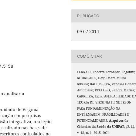
PUBLICADO
09-07-2015
COMO CITAR
14.5158
FERRARI, Roberta Fernanda Rogonni;
RODRIGUES, Daysi Mara Murio
Ribeiro; BALDISSERA, Vanessa Denard
Antoniassi; PELLOSO, Sandra Marisa;
o analisar a
CARREIRA, Lígia. APLICABILIDADE D
TEORIA DE VIRGINIA HENDERSON
PARA FUNDAMENTAÇÃO NA
cuidado de Virginia
ENFERMAGEM: FRAGILIDADES E
lização em pesquisas
POTENCIALIDADES.
Arquivos de
isão integrativa, a seleção
Ciências da Saúde da UNIPAR
,
[S. l.]
,
 realizado nas bases de
v. 18, n. 1, 2015. DOI:
escritores controlados na