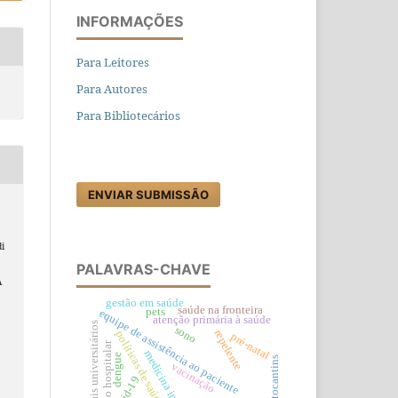
INFORMAÇÕES
Para Leitores
Para Autores
Para Bibliotecários
ENVIAR SUBMISSÃO
i
PALAVRAS-CHAVE
A
gestão em saúde
saúde na fronteira
pets
equipe de assistência ao paciente
atenção primária à saúde
hospitais universitários
sono
repelente
políticas de saúde
pré-natal
infecção hospitalar
medicina interna
dengue
tocantins
vacinação
covid-19