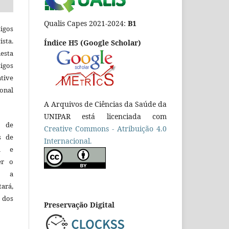
Qualis Capes 2021-2024:
B1
igos
ista.
Índice H5 (Google Scholar)
esta
tigos
tive
ional
A Arquivos de Ciências da Saúde da
UNIPAR está licenciada com
o de
Creative Commons - Atribuição 4.0
es de
Internacional.
ca e
er o
e a
tará,
 dos
Preservação Digital