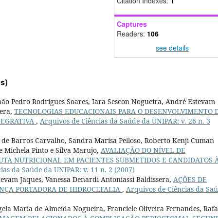
Citation Indexes:
1
Captures
Readers:
106
see details
es)
 João Pedro Rodrigues Soares, Iara Sescon Nogueira, André Estevam
sera,
TECNOLOGIAS EDUCACIONAIS PARA O DESENVOLVIMENTO 
TEGRATIVA
,
Arquivos de Ciências da Saúde da UNIPAR: v. 26 n. 3
de Barros Carvalho, Sandra Marisa Pelloso, Roberto Kenji Cuman
 Michela Pinto e Silva Marujo,
AVALIAÇÃO DO NÍVEL DE
TA NUTRICIONAL EM PACIENTES SUBMETIDOS E CANDIDATOS 
ias da Saúde da UNIPAR: v. 11 n. 2 (2007)
tevam Jaques, Vanessa Denardi Antoniassi Baldissera,
AÇÕES DE
NÇA PORTADORA DE HIDROCEFALIA
,
Arquivos de Ciências da Sa
gela Maria de Almeida Nogueira, Franciele Oliveira Fernandes, Rafa