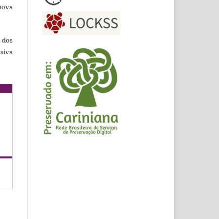
nova
s dos
siva