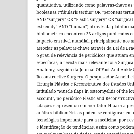
quantitativa, utilizando como palavras-chave as
booleanas (“fibularis tertius” OR “peroneus tertiu
AND "surgery" OR "Plastic surgery" OR “surgical
extremity" AND “human”) através da plataforma
bibliométrica encontrou 33 artigos publicados e
impacto em nível mundial, principalmente nos a
associar as palavras-chave através da Lei de Brad
o grau de relevância de periódicos que atuam e
específicas, a revista mais relevante foi a Surgic
Anatomy, seguida da Journal Of Foot And Ankle 
Reconstructive Surgery. O pesquisador Arnold et 
Cirurgia Plástica e Reconstrutiva dos Estados Uni
intitulado “Muscle flaps in osteomyelitis of the l
account”, no periódico Plastic and Reconstructiv
citações e apresentou o maior fator H para a pes
análises bibliométricas podem se configurar em
tecnológica importante para a medicina, por rev
e identificação de tendências, assim como podem