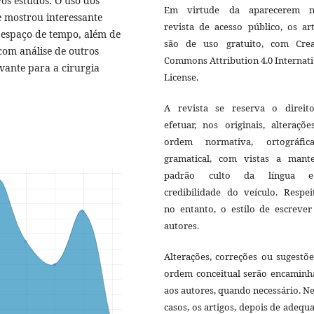
os estudos. O uso dos
Em virtude da aparecerem n
e mostrou interessante
revista de acesso público, os ar
o espaço de tempo, além de
são de uso gratuito, com Crea
 com análise de outros
Commons Attribution 4.0 Internat
vante para a cirurgia
License.
A revista se reserva o direit
efetuar, nos originais, alteraçõ
ordem normativa, ortográfi
gramatical, com vistas a mant
padrão culto da língua 
credibilidade do veículo. Respei
no entanto, o estilo de escrever
autores.
Alterações, correções ou sugestõ
ordem conceitual serão encaminh
aos autores, quando necessário. N
casos, os artigos, depois de adequ