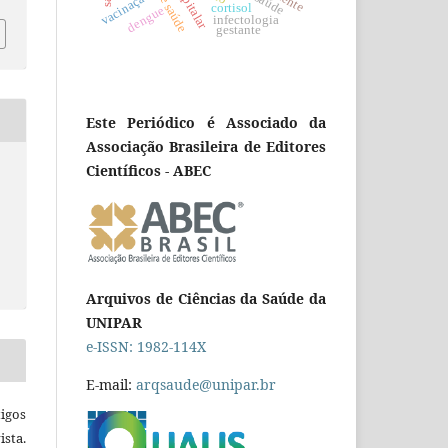
vacinação
cortisol
dengue
infectologia
gestante
Este Periódico é Associado da
Associação Brasileira de Editores
Científicos - ABEC
Arquivos de Ciências da Saúde da
UNIPAR
e-ISSN: 1982-114X
E-mail:
arqsaude@unipar.br
igos
ista.