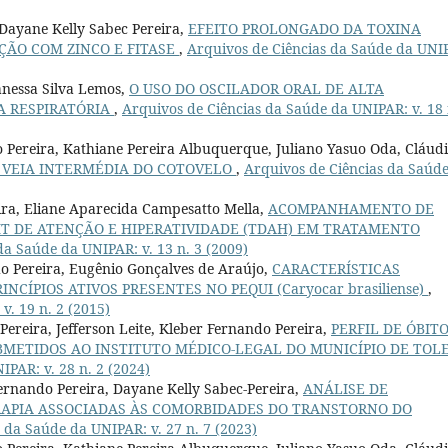
 Dayane Kelly Sabec Pereira,
EFEITO PROLONGADO DA TOXINA
ÇÃO COM ZINCO E FITASE
,
Arquivos de Ciências da Saúde da UNI
anessa Silva Lemos,
O USO DO OSCILADOR ORAL DE ALTA
A RESPIRATÓRIA
,
Arquivos de Ciências da Saúde da UNIPAR: v. 18 
o Pereira, Kathiane Pereira Albuquerque, Juliano Yasuo Oda, Cláud
 VEIA INTERMÉDIA DO COTOVELO
,
Arquivos de Ciências da Saúd
ira, Eliane Aparecida Campesatto Mella,
ACOMPANHAMENTO DE
T DE ATENÇÃO E HIPERATIVIDADE (TDAH) EM TRATAMENTO
da Saúde da UNIPAR: v. 13 n. 3 (2009)
o Pereira, Eugênio Gonçalves de Araújo,
CARACTERÍSTICAS
NCÍPIOS ATIVOS PRESENTES NO PEQUI (Caryocar brasiliense)
,
v. 19 n. 2 (2015)
Pereira, Jefferson Leite, Kleber Fernando Pereira,
PERFIL DE ÓBIT
METIDOS AO INSTITUTO MÉDICO-LEGAL DO MUNICÍPIO DE TOL
PAR: v. 28 n. 2 (2024)
ernando Pereira, Dayane Kelly Sabec-Pereira,
ANÁLISE DE
APIA ASSOCIADAS ÀS COMORBIDADES DO TRANSTORNO DO
 da Saúde da UNIPAR: v. 27 n. 7 (2023)