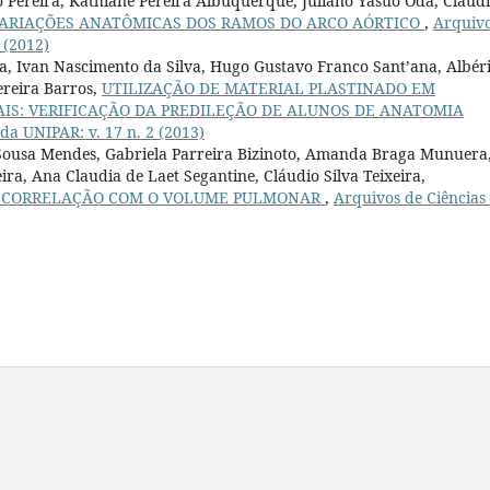
o Pereira, Kathiane Pereira Albuquerque, Juliano Yasuo Oda, Cláud
VARIAÇÕES ANATÔMICAS DOS RAMOS DO ARCO AÓRTICO
,
Arquiv
 (2012)
a, Ivan Nascimento da Silva, Hugo Gustavo Franco Sant’ana, Albér
ereira Barros,
UTILIZAÇÃO DE MATERIAL PLASTINADO EM
IS: VERIFICAÇÃO DA PREDILEÇÃO DE ALUNOS DE ANATOMIA
da UNIPAR: v. 17 n. 2 (2013)
e Sousa Mendes, Gabriela Parreira Bizinoto, Amanda Braga Munuera
ira, Ana Claudia de Laet Segantine, Cláudio Silva Teixeira,
A CORRELAÇÃO COM O VOLUME PULMONAR
,
Arquivos de Ciências