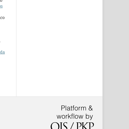
io
os
ico
,
 da