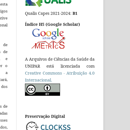
esta
tigos
Qualis Capes 2021-2024:
B1
tive
Índice H5 (Google Scholar)
ional
o de
es de
ca e
A Arquivos de Ciências da Saúde da
er o
UNIPAR está licenciada com
e a
Creative Commons - Atribuição 4.0
tará,
Internacional.
 dos
es de
adas
Preservação Digital
esses
ados,