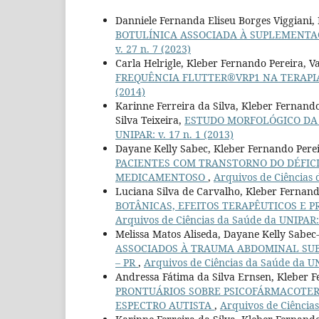
Danniele Fernanda Eliseu Borges Viggiani,
BOTULÍNICA ASSOCIADA À SUPLEMENTA
v. 27 n. 7 (2023)
Carla Helrigle, Kleber Fernando Pereira, V
FREQUÊNCIA FLUTTER®VRP1 NA TERAPI
(2014)
Karinne Ferreira da Silva, Kleber Fernand
Silva Teixeira,
ESTUDO MORFOLÓGICO DA
UNIPAR: v. 17 n. 1 (2013)
Dayane Kelly Sabec, Kleber Fernando Pere
PACIENTES COM TRANSTORNO DO DÉFICI
MEDICAMENTOSO
,
Arquivos de Ciências 
Luciana Silva de Carvalho, Kleber Fernand
BOTÂNICAS, EFEITOS TERAPÊUTICOS E PRI
Arquivos de Ciências da Saúde da UNIPAR: 
Melissa Matos Aliseda, Dayane Kelly Sabec-
ASSOCIADOS À TRAUMA ABDOMINAL SUB
– PR
,
Arquivos de Ciências da Saúde da UNI
Andressa Fátima da Silva Ernsen, Kleber F
PRONTUÁRIOS SOBRE PSICOFÁRMACOTER
ESPECTRO AUTISTA
,
Arquivos de Ciências