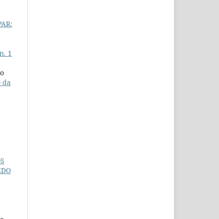
PAR:
n. 1
io
e da
OS
EDO