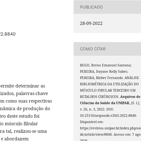
PUBLICADO
28-09-2022
022.8840
COMO CITAR
REGO, Breno Emanuel Santana;
PEREIRA, Dayane Kelly Sabec;
PEREIRA, Kleber Fernando. ANÁLISE
BIBLIOMÉTRICA DA UTILIZAÇÃO DO
permite determinar as
MÚSCULO FIBULAR TERCEIRO EM
tizados, palavras-chave
RETALHOS CIRÚRGICOS.
Arquivos de
em como suas respectivas
Ciências da Saúde da UNIPAR
,
[S. l.]
,
dinâmica de produção do
v. 26, n. 3, 2022. DOI:
vo deste estudo foi
10.25110/arqsaude.v26i3.2022.8840.
Disponível em:
 do músculo fibular
https://revistas.unipar.br/index.php/s
ra tal, realizou-se uma
de/article/view/8840. Acesso em: 7 ago
al e abordagem
2026.