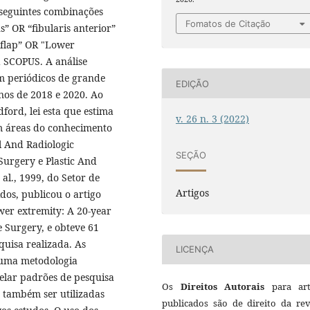
 seguintes combinações
Fomatos de Citação
s” OR “fibularis anterior”
 flap” OR "Lower
 SCOPUS. A análise
m periódicos de grande
EDIÇÃO
nos de 2018 e 2020. Ao
ford, lei esta que estima
v. 26 n. 3 (2022)
m áreas do conhecimento
al And Radiologic
SEÇÃO
Surgery e Plastic And
al., 1999, do Setor de
Artigos
dos, publicou o artigo
ower extremity: A 20-year
e Surgery, e obteve 61
quisa realizada. As
LICENÇA
 uma metodologia
elar padrões de pesquisa
Os
Direitos Autorais
para art
 também ser utilizadas
publicados são de direito da rev