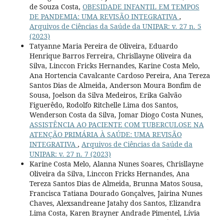
de Souza Costa,
OBESIDADE INFANTIL EM TEMPOS
DE PANDEMIA: UMA REVISÃO INTEGRATIVA
,
Arquivos de Ciências da Saúde da UNIPAR: v. 27 n. 5
(2023)
Tatyanne Maria Pereira de Oliveira, Eduardo
Henrique Barros Ferreira, Chrisllayne Oliveira da
Silva, Linccon Fricks Hernandes, Karine Costa Melo,
Ana Hortencia Cavalcante Cardoso Pereira, Ana Tereza
Santos Dias de Almeida, Anderson Moura Bonfim de
Sousa, Joelson da Silva Medeiros, Erika Galvão
Figuerêdo, Rodolfo Ritchelle Lima dos Santos,
Wenderson Costa da Silva, Jomar Diogo Costa Nunes,
ASSISTÊNCIA AO PACIENTE COM TUBERCULOSE NA
ATENÇÃO PRIMÁRIA À SAÚDE: UMA REVISÃO
INTEGRATIVA
,
Arquivos de Ciências da Saúde da
UNIPAR: v. 27 n. 7 (2023)
Karine Costa Melo, Alanna Nunes Soares, Chrisllayne
Oliveira da Silva, Linccon Fricks Hernandes, Ana
Tereza Santos Dias de Almeida, Brunna Matos Sousa,
Francisca Tatiana Dourado Gonçalves, Jairina Nunes
Chaves, Alexsandreane Jatahy dos Santos, Elizandra
Lima Costa, Karen Brayner Andrade Pimentel, Lívia