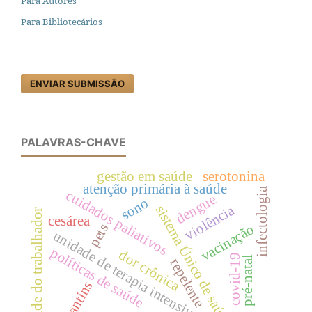
Para Autores
Para Bibliotecários
ENVIAR SUBMISSÃO
PALAVRAS-CHAVE
gestão em saúde
serotonina
atenção primária à saúde
infectologia
cuidados paliativos
dengue
sono
violência
sistema Único de saúde
saúde do trabalhador
cesárea
pets
vacinação
unidade de terapia intensiva
políticas de saúde
dor crônica
covid-19
pré-natal
repelente
tocantins