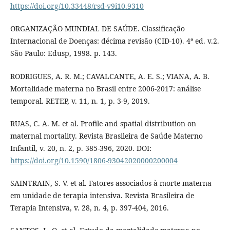
https://doi.org/10.33448/rsd-v9i10.9310
ORGANIZAÇÃO MUNDIAL DE SAÚDE. Classificação
Internacional de Doenças: décima revisão (CID‐10). 4ª ed. v.2.
São Paulo: Edusp, 1998. p. 143.
RODRIGUES, A. R. M.; CAVALCANTE, A. E. S.; VIANA, A. B.
Mortalidade materna no Brasil entre 2006-2017: análise
temporal. RETEP, v. 11, n. 1, p. 3-9, 2019.
RUAS, C. A. M. et al. Profile and spatial distribution on
maternal mortality. Revista Brasileira de Saúde Materno
Infantil, v. 20, n. 2, p. 385-396, 2020. DOI:
https://doi.org/10.1590/1806-93042020000200004
SAINTRAIN, S. V. et al. Fatores associados à morte materna
em unidade de terapia intensiva. Revista Brasileira de
Terapia Intensiva, v. 28, n. 4, p. 397-404, 2016.