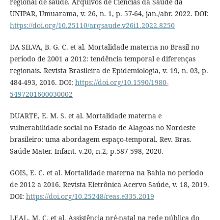
regional de saúde. Arquivos de Ciências da Saúde da
UNIPAR, Umuarama, v. 26, n. 1, p. 57-64, jan./abr. 2022. DOI:
https://doi.org/10.25110/arqsaude.v26i1.2022.8250
DA SILVA, B. G. C. et al. Mortalidade materna no Brasil no
período de 2001 a 2012: tendência temporal e diferenças
regionais. Revista Brasileira de Epidemiologia, v. 19, n. 03, p.
484-493, 2016. DOI:
https://doi.org/10.1590/1980-
5497201600030002
DUARTE, E. M. S. et al. Mortalidade materna e
vulnerabilidade social no Estado de Alagoas no Nordeste
brasileiro: uma abordagem espaço-temporal. Rev. Bras.
Saúde Mater. Infant. v.20, n.2, p.587-598, 2020.
GOIS, E. C. et al. Mortalidade materna na Bahia no período
de 2012 a 2016. Revista Eletrônica Acervo Saúde, v. 18, 2019.
DOI:
https://doi.org/10.25248/reas.e335.2019
LEAL, M. C. et al. Assistência pré-natal na rede pública do