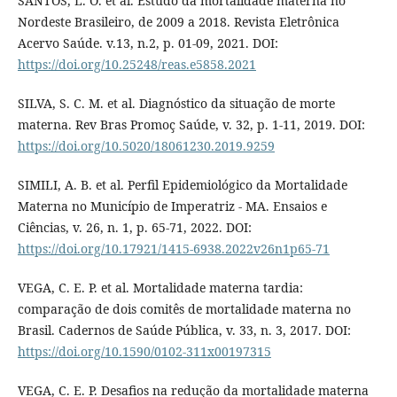
SANTOS, L. O. et al. Estudo da mortalidade materna no
Nordeste Brasileiro, de 2009 a 2018. Revista Eletrônica
Acervo Saúde. v.13, n.2, p. 01-09, 2021. DOI:
https://doi.org/10.25248/reas.e5858.2021
SILVA, S. C. M. et al. Diagnóstico da situação de morte
materna. Rev Bras Promoç Saúde, v. 32, p. 1-11, 2019. DOI:
https://doi.org/10.5020/18061230.2019.9259
SIMILI, A. B. et al. Perfil Epidemiológico da Mortalidade
Materna no Município de Imperatriz - MA. Ensaios e
Ciências, v. 26, n. 1, p. 65-71, 2022. DOI:
https://doi.org/10.17921/1415-6938.2022v26n1p65-71
VEGA, C. E. P. et al. Mortalidade materna tardia:
comparação de dois comitês de mortalidade materna no
Brasil. Cadernos de Saúde Pública, v. 33, n. 3, 2017. DOI:
https://doi.org/10.1590/0102-311x00197315
VEGA, C. E. P. Desafios na redução da mortalidade materna