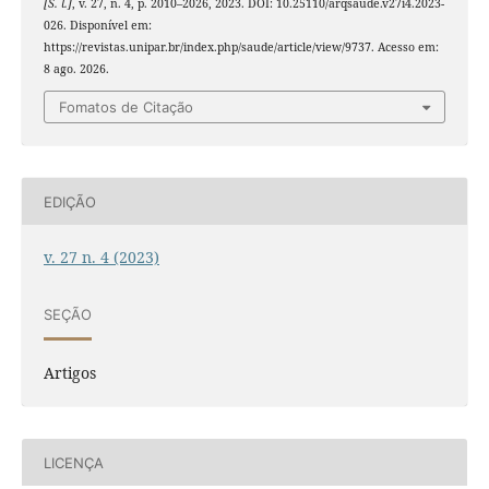
[S. l.]
, v. 27, n. 4, p. 2010–2026, 2023. DOI: 10.25110/arqsaude.v27i4.2023-
026. Disponível em:
https://revistas.unipar.br/index.php/saude/article/view/9737. Acesso em:
8 ago. 2026.
Fomatos de Citação
EDIÇÃO
v. 27 n. 4 (2023)
SEÇÃO
Artigos
LICENÇA