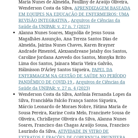
Maria Nunes de Almeida, Paulliny de Araújo Oliveira,
Wenderson Costa da Silva,
APRENDIZAGEM BASEADA
EM EQUIPES NA EDUCAÇÃO DE ENFERMEIROS: UMA
REVISÃO INTEGRATIVA
,
Arquivos de Ciências da
Saúde da UNIPAR: v. 27 n. 7 (2023)
Alanna Nunes Soares, Magnólia de Jesus Sousa
Magalhães Assunção, Ana Tereza Santos Dias de
Almeida, Jairina Nunes Chaves, Karen Brayner
Andrade Pimentel, Alexsandreane Jatahy dos Santos,
Caroline Jordana Azevedo dos Santos, Monyka Brito
Lima dos Santos, Jainara Maria Vieira Galvão,
Hálmisson D’Árley Santos Siqueira,
PAPEL DA
ENFERMAGEM NA GESTÃO DE SAÚDE NO PERÍODO
PANDÊMICO DE COVID-19
,
Arquivos de Ciências da
Saúde da UNIPAR: v. 27 n. 4 (2023)
Wenderson Costa da Silva, Antônia Fernanda Lopes da
Silva, Francisléia Falcão França Santos Siqueira,
Márcio Leonardo de Moraes Nobre, Fátima Maria de
Sousa Pereira, Karine Costa Melo, Francinete Sousa de
Oliveira, Chrisllayne Oliveira da Silva, Alanna Nunes
Soares, Francisco das Chagas Araújo Sousa, Francisco
Laurindo da Silva,
ATIVIDADE IN VITRO DE
EXTRATOS E FRAÇÕES DE COPERNICIA PRUNIFERA