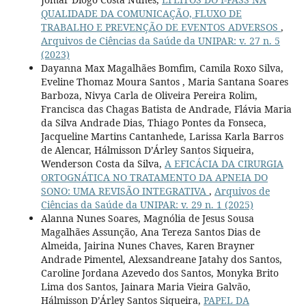
QUALIDADE DA COMUNICAÇÃO, FLUXO DE
TRABALHO E PREVENÇÃO DE EVENTOS ADVERSOS
,
Arquivos de Ciências da Saúde da UNIPAR: v. 27 n. 5
(2023)
Dayanna Max Magalhães Bomfim, Camila Roxo Silva,
Eveline Thomaz Moura Santos , Maria Santana Soares
Barboza, Nivya Carla de Oliveira Pereira Rolim,
Francisca das Chagas Batista de Andrade, Flávia Maria
da Silva Andrade Dias, Thiago Pontes da Fonseca,
Jacqueline Martins Cantanhede, Larissa Karla Barros
de Alencar, Hálmisson D’Árley Santos Siqueira,
Wenderson Costa da Silva,
A EFICÁCIA DA CIRURGIA
ORTOGNÁTICA NO TRATAMENTO DA APNEIA DO
SONO: UMA REVISÃO INTEGRATIVA
,
Arquivos de
Ciências da Saúde da UNIPAR: v. 29 n. 1 (2025)
Alanna Nunes Soares, Magnólia de Jesus Sousa
Magalhães Assunção, Ana Tereza Santos Dias de
Almeida, Jairina Nunes Chaves, Karen Brayner
Andrade Pimentel, Alexsandreane Jatahy dos Santos,
Caroline Jordana Azevedo dos Santos, Monyka Brito
Lima dos Santos, Jainara Maria Vieira Galvão,
Hálmisson D’Árley Santos Siqueira,
PAPEL DA