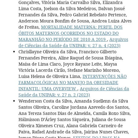
Gonçalves, Vitória Maria Carvalho Silva, Elizandra
Lima Costa, Joelson da Silva Medeiros, Dalvan Josué
Fernandes da Silva, Pedro Gabriel Rebelato Pertence,
Anderson Moura Bonfim de Sousa, Andrea Luiza Alves
de Freitas,
MORTALIDADE MATERNA: PERFIL DOS
ÓBITOS MATERNOS OCORRIDOS NO ESTADO DO
MARANHÃO NO PERÍODO DE 2010 A 2019
,
Arquivos
de Ciências da Saúde da UNIPAR: v. 27 n. 4 (2023)
Chrisllayne Oliveira da Silva, Francisco Gilberto
Fernandes Pereira, Aline Raquel de Sousa Ibiapina,
Maísa de Lima Claro, Joyce Rayane Leite, Maysa
Victória Lacerda Cirilo, Stefane Marinho Moreno,
Luisa Helena de Oliveira Lima,
INTERVENÇÕES NÃO
FARMACOLÓGICAS NO MANEJO DA OBESIDADE
INFANTIL: UMA OVERVIEW
,
Arquivos de Ciências da
Saúde da UNIPAR: v. 27 n. 2 (2023)
Wenderson Costa da Silva, Amanda Suellenn da Silva
Santos Oliveira, Caroline Jordana Azevedo dos Santos,
Ana Tereza Santos Dias de Almeida, Camila Roxo Silva,
Hálmisson D’Árley Santos Siqueira, Juliana de Sousa
Oliveira Ximenes Cruz, Alana Gabriela Carneiro de
Paiva, Rafael Andrade da Silva, Jairina Nunes Chaves,
Jomar Diogo Costa Nunes,
EFEITOS DO I-PASS NA