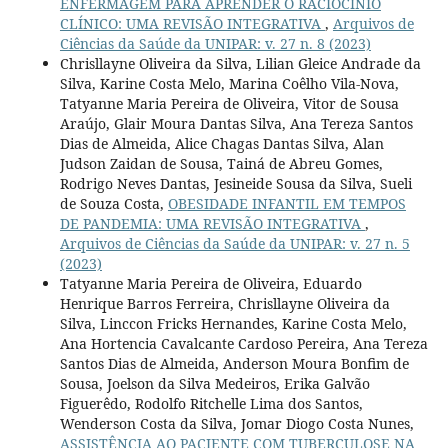
ENFERMAGEM PARA APRENDER O RACIOCÍNIO
CLÍNICO: UMA REVISÃO INTEGRATIVA
,
Arquivos de
Ciências da Saúde da UNIPAR: v. 27 n. 8 (2023)
Chrisllayne Oliveira da Silva, Lilian Gleice Andrade da
Silva, Karine Costa Melo, Marina Coêlho Vila-Nova,
Tatyanne Maria Pereira de Oliveira, Vitor de Sousa
Araújo, Glair Moura Dantas Silva, Ana Tereza Santos
Dias de Almeida, Alice Chagas Dantas Silva, Alan
Judson Zaidan de Sousa, Tainá de Abreu Gomes,
Rodrigo Neves Dantas, Jesineide Sousa da Silva, Sueli
de Souza Costa,
OBESIDADE INFANTIL EM TEMPOS
DE PANDEMIA: UMA REVISÃO INTEGRATIVA
,
Arquivos de Ciências da Saúde da UNIPAR: v. 27 n. 5
(2023)
Tatyanne Maria Pereira de Oliveira, Eduardo
Henrique Barros Ferreira, Chrisllayne Oliveira da
Silva, Linccon Fricks Hernandes, Karine Costa Melo,
Ana Hortencia Cavalcante Cardoso Pereira, Ana Tereza
Santos Dias de Almeida, Anderson Moura Bonfim de
Sousa, Joelson da Silva Medeiros, Erika Galvão
Figuerêdo, Rodolfo Ritchelle Lima dos Santos,
Wenderson Costa da Silva, Jomar Diogo Costa Nunes,
ASSISTÊNCIA AO PACIENTE COM TUBERCULOSE NA