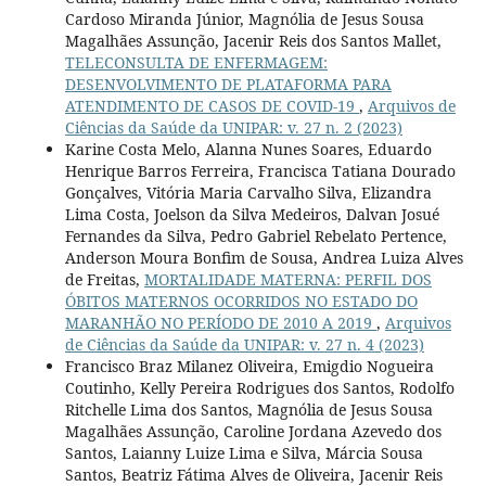
Cardoso Miranda Júnior, Magnólia de Jesus Sousa
Magalhães Assunção, Jacenir Reis dos Santos Mallet,
TELECONSULTA DE ENFERMAGEM:
DESENVOLVIMENTO DE PLATAFORMA PARA
ATENDIMENTO DE CASOS DE COVID-19
,
Arquivos de
Ciências da Saúde da UNIPAR: v. 27 n. 2 (2023)
Karine Costa Melo, Alanna Nunes Soares, Eduardo
Henrique Barros Ferreira, Francisca Tatiana Dourado
Gonçalves, Vitória Maria Carvalho Silva, Elizandra
Lima Costa, Joelson da Silva Medeiros, Dalvan Josué
Fernandes da Silva, Pedro Gabriel Rebelato Pertence,
Anderson Moura Bonfim de Sousa, Andrea Luiza Alves
de Freitas,
MORTALIDADE MATERNA: PERFIL DOS
ÓBITOS MATERNOS OCORRIDOS NO ESTADO DO
MARANHÃO NO PERÍODO DE 2010 A 2019
,
Arquivos
de Ciências da Saúde da UNIPAR: v. 27 n. 4 (2023)
Francisco Braz Milanez Oliveira, Emigdio Nogueira
Coutinho, Kelly Pereira Rodrigues dos Santos, Rodolfo
Ritchelle Lima dos Santos, Magnólia de Jesus Sousa
Magalhães Assunção, Caroline Jordana Azevedo dos
Santos, Laianny Luize Lima e Silva, Márcia Sousa
Santos, Beatriz Fátima Alves de Oliveira, Jacenir Reis