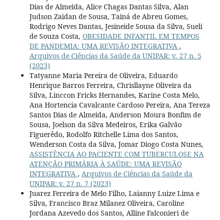
Dias de Almeida, Alice Chagas Dantas Silva, Alan
Judson Zaidan de Sousa, Tainá de Abreu Gomes,
Rodrigo Neves Dantas, Jesineide Sousa da Silva, Sueli
de Souza Costa,
OBESIDADE INFANTIL EM TEMPOS
DE PANDEMIA: UMA REVISÃO INTEGRATIVA
,
Arquivos de Ciências da Saúde da UNIPAR: v. 27 n. 5
(2023)
Tatyanne Maria Pereira de Oliveira, Eduardo
Henrique Barros Ferreira, Chrisllayne Oliveira da
Silva, Linccon Fricks Hernandes, Karine Costa Melo,
Ana Hortencia Cavalcante Cardoso Pereira, Ana Tereza
Santos Dias de Almeida, Anderson Moura Bonfim de
Sousa, Joelson da Silva Medeiros, Erika Galvão
Figuerêdo, Rodolfo Ritchelle Lima dos Santos,
Wenderson Costa da Silva, Jomar Diogo Costa Nunes,
ASSISTÊNCIA AO PACIENTE COM TUBERCULOSE NA
ATENÇÃO PRIMÁRIA À SAÚDE: UMA REVISÃO
INTEGRATIVA
,
Arquivos de Ciências da Saúde da
UNIPAR: v. 27 n. 7 (2023)
Juarez Ferreira de Melo Filho, Laianny Luize Lima e
Silva, Francisco Braz Milanez Oliveira, Caroline
Jordana Azevedo dos Santos, Alline Falconieri de