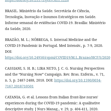
BRASIL. Ministério da Saúde. Secretária de Ciência,
Tecnologia, Inovação e Insumos Estratégicos em Saúde.
Informe semanal de evidências COVID-19. Brasília: Ministério
da Saúde, 2020.
BRAZÃO, M. L.; NÓBREGA, S. Internal Medicine and the
COVID-19 Pandemic in Portugal. Med Intensiv., p. 7-9, 2020.
DOI:
https://doi.org/10.24950/rspmi/COVID19/M.L.Brazao/HCF/S/2020
CASSIANI, S. H. B.; LIRA NETO, J. C. G. Nursing Perspectives
and the “Nursing Now” Campaign. Rev. Bras. Enferm., v. 71,
n. 5, p. 2487-2488, 2018. DOI:
https://doi.org/10.1590/0034-
7167.2018710501
CATANIA, G. et al. Lessons from Italian front-line nurses'
experiences during the COVID-19 pandemic: A qualitative
descriptive study. J Nurs Manag., v. 29, p. 404-411, 2020.