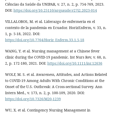
Ciências da Saúde da UNIPAR, v. 27, n. 2, p. 754-769, 2023.
DOI:
https://doi.org/10.25110/arqsaude.v27i2.2023-014
VILLALOBOS, M. et al. Liderazgo de enfermeria en el
contexto de la pandemia en Ecuador. HorizEnferm, v. 33, n.
1, p. 5-18, 2022. DOI:
https://doi.org/10.7764/Horiz_Enferm.33.1.5-18
WANG, Y. et al. Nursing management at a Chinese fever
clinic during the COVID-19 pandemic. Int Nurs Rev, v. 68, n.
2, p. 172-180, 2021. DOI:
https://doi.org/10.1111/inr.12636
WOLF, M. S. et al. Awareness, Attitudes, and Actions Related
to COVID-19 Among Adults With Chronic Conditions at the
Onset of the U.S. Outbreak: A Cross-sectional Survey. Ann
Intern Med., v. 173, n. 2, p. 100-109, 2020. DOI:
https://doi.org/10.7326/M20-1239
WU, X. et al. Contingency Nursing Management in