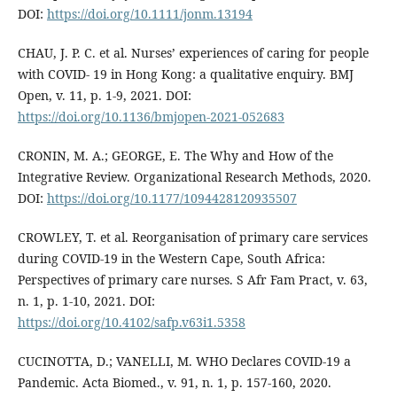
DOI:
https://doi.org/10.1111/jonm.13194
CHAU, J. P. C. et al. Nurses’ experiences of caring for people
with COVID- 19 in Hong Kong: a qualitative enquiry. BMJ
Open, v. 11, p. 1-9, 2021. DOI:
https://doi.org/10.1136/bmjopen-2021-052683
CRONIN, M. A.; GEORGE, E. The Why and How of the
Integrative Review. Organizational Research Methods, 2020.
DOI:
https://doi.org/10.1177/1094428120935507
CROWLEY, T. et al. Reorganisation of primary care services
during COVID-19 in the Western Cape, South Africa:
Perspectives of primary care nurses. S Afr Fam Pract, v. 63,
n. 1, p. 1-10, 2021. DOI:
https://doi.org/10.4102/safp.v63i1.5358
CUCINOTTA, D.; VANELLI, M. WHO Declares COVID-19 a
Pandemic. Acta Biomed., v. 91, n. 1, p. 157-160, 2020.