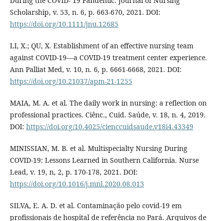
During the COVID- 19 Pandemic. Journal of Nursing
Scholarship, v. 53, n. 6, p. 663-670, 2021. DOI:
https://doi.org/10.1111/jnu.12685
LI, X.; QU, X. Establishment of an effective nursing team
against COVID-19—a COVID-19 treatment center experience.
Ann Palliat Med, v. 10, n. 6, p. 6661-6668, 2021. DOI:
https://doi.org/10.21037/apm-21-1255
MAIA, M. A. et al. The daily work in nursing: a reflection on
professional practices. Ciênc., Cuid. Saúde, v. 18, n. 4, 2019.
DOI:
https://doi.org/10.4025/cienccuidsaude.v18i4.43349
MINISSIAN, M. B. et al. Multispecialty Nursing During
COVID-19: Lessons Learned in Southern California. Nurse
Lead, v. 19, n, 2, p. 170-178, 2021. DOI:
https://doi.org/10.1016/j.mnl.2020.08.013
SILVA, E. A. D. et al. Contaminação pelo covid-19 em
profissionais de hospital de referência no Pará. Arquivos de