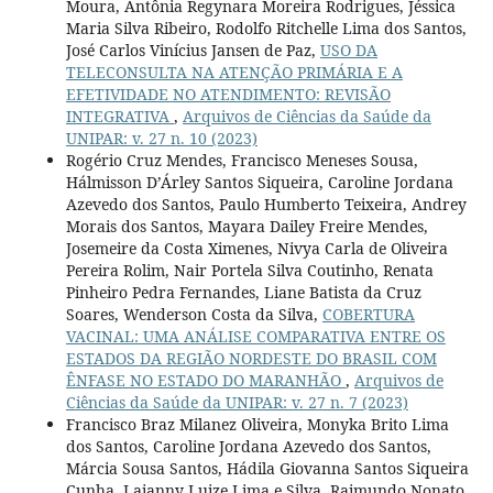
Moura, Antônia Regynara Moreira Rodrigues, Jéssica
Maria Silva Ribeiro, Rodolfo Ritchelle Lima dos Santos,
José Carlos Vinícius Jansen de Paz,
USO DA
TELECONSULTA NA ATENÇÃO PRIMÁRIA E A
EFETIVIDADE NO ATENDIMENTO: REVISÃO
INTEGRATIVA
,
Arquivos de Ciências da Saúde da
UNIPAR: v. 27 n. 10 (2023)
Rogério Cruz Mendes, Francisco Meneses Sousa,
Hálmisson D’Árley Santos Siqueira, Caroline Jordana
Azevedo dos Santos, Paulo Humberto Teixeira, Andrey
Morais dos Santos, Mayara Dailey Freire Mendes,
Josemeire da Costa Ximenes, Nivya Carla de Oliveira
Pereira Rolim, Nair Portela Silva Coutinho, Renata
Pinheiro Pedra Fernandes, Liane Batista da Cruz
Soares, Wenderson Costa da Silva,
COBERTURA
VACINAL: UMA ANÁLISE COMPARATIVA ENTRE OS
ESTADOS DA REGIÃO NORDESTE DO BRASIL COM
ÊNFASE NO ESTADO DO MARANHÃO
,
Arquivos de
Ciências da Saúde da UNIPAR: v. 27 n. 7 (2023)
Francisco Braz Milanez Oliveira, Monyka Brito Lima
dos Santos, Caroline Jordana Azevedo dos Santos,
Márcia Sousa Santos, Hádila Giovanna Santos Siqueira
Cunha, Laianny Luize Lima e Silva, Raimundo Nonato