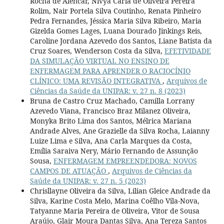
Rocha de Alencar, Nivya Carla de Oliveira Pereira
Rolim, Nair Portela Silva Coutinho, Renata Pinheiro
Pedra Fernandes, Jéssica Maria Silva Ribeiro, Maria
Gizelda Gomes Lages, Luana Dourado Jinkings Reis,
Caroline Jordana Azevedo dos Santos, Liane Batista da
Cruz Soares, Wenderson Costa da Silva,
EFETIVIDADE
DA SIMULAÇÃO VIRTUAL NO ENSINO DE
ENFERMAGEM PARA APRENDER O RACIOCÍNIO
CLÍNICO: UMA REVISÃO INTEGRATIVA
,
Arquivos de
Ciências da Saúde da UNIPAR: v. 27 n. 8 (2023)
Bruna de Castro Cruz Machado, Camilla Lorrany
Azevedo Viana, Francisco Braz Milanez Oliveira,
Monyka Brito Lima dos Santos, Mélrica Mariana
Andrade Alves, Ane Grazielle da Silva Rocha, Laianny
Luize Lima e Silva, Ana Carla Marques da Costa,
Emília Saraiva Nery, Mário Fernando de Assunção
Sousa,
ENFERMAGEM EMPREENDEDORA: NOVOS
CAMPOS DE ATUAÇÃO
,
Arquivos de Ciências da
Saúde da UNIPAR: v. 27 n. 5 (2023)
Chrisllayne Oliveira da Silva, Lilian Gleice Andrade da
Silva, Karine Costa Melo, Marina Coêlho Vila-Nova,
Tatyanne Maria Pereira de Oliveira, Vitor de Sousa
Araújo, Glair Moura Dantas Silva, Ana Tereza Santos