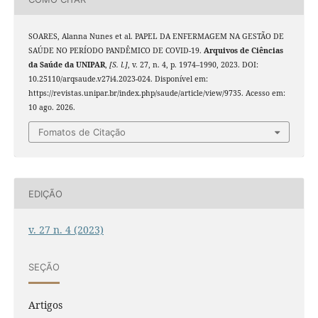
SOARES, Alanna Nunes et al. PAPEL DA ENFERMAGEM NA GESTÃO DE
SAÚDE NO PERÍODO PANDÊMICO DE COVID-19.
Arquivos de Ciências
da Saúde da UNIPAR
,
[S. l.]
, v. 27, n. 4, p. 1974–1990, 2023. DOI:
10.25110/arqsaude.v27i4.2023-024. Disponível em:
https://revistas.unipar.br/index.php/saude/article/view/9735. Acesso em:
10 ago. 2026.
Fomatos de Citação
EDIÇÃO
v. 27 n. 4 (2023)
SEÇÃO
Artigos