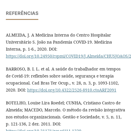
REFERÊNCIAS
ALMEIDA, J. A Medicina Interna do Centro Hospitalar
Universitário S. João na Pandemia COVID-19. Medicina
Interna, p. 1-6., 2020. DOI:
https://doi.org/10.24950/rspmi/COVID19/J.Almeida/CHUSJOAOS/
BARROSO, B. I. L. et al. A saúde do trabalhador em tempos
de Covid-19: reflexões sobre saúde, segurança e terapia
ocupacional. Cad Bras Ter Ocup., v. 28, n. 3, p. 1093-1102,
2020. DOI:
https://doi.org/10.4322/2526-8910.ctoARF2091
BOTELHO, Louise Lira Roedel; CUNHA, Cristiano Castro de
Almeida; MACEDO, Marcelo. O método da revisão integrativa
nos estudos organizacionais. Gestão e Sociedade, v. 5, n. 11,
p. 121-136, 2 dez. 2011. DOI:
https://doi.org/10.21171/ges.v5i11.1220