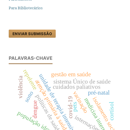
Para Bibliotecários
ENVIAR SUBMISSÃO
PALAVRAS-CHAVE
repelente
gestão em saúde
unidade de terapia intensiva
violência
atenção primária à saúde
sistema Único de saúde
cuidados paliativos
pré-natal
sono
vacinação
políticas de saúde
isolamento social
covid-19
medicina interna
dengue
cortisol
pets
população idosa
internações