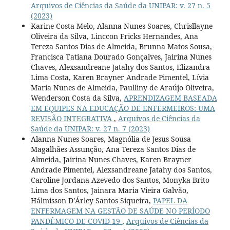
Arquivos de Ciências da Saúde da UNIPAR: v. 27 n. 5
(2023)
Karine Costa Melo, Alanna Nunes Soares, Chrisllayne
Oliveira da Silva, Linccon Fricks Hernandes, Ana
Tereza Santos Dias de Almeida, Brunna Matos Sousa,
Francisca Tatiana Dourado Gonçalves, Jairina Nunes
Chaves, Alexsandreane Jatahy dos Santos, Elizandra
Lima Costa, Karen Brayner Andrade Pimentel, Lívia
Maria Nunes de Almeida, Paulliny de Araújo Oliveira,
Wenderson Costa da Silva,
APRENDIZAGEM BASEADA
EM EQUIPES NA EDUCAÇÃO DE ENFERMEIROS: UMA
REVISÃO INTEGRATIVA
,
Arquivos de Ciências da
Saúde da UNIPAR: v. 27 n. 7 (2023)
Alanna Nunes Soares, Magnólia de Jesus Sousa
Magalhães Assunção, Ana Tereza Santos Dias de
Almeida, Jairina Nunes Chaves, Karen Brayner
Andrade Pimentel, Alexsandreane Jatahy dos Santos,
Caroline Jordana Azevedo dos Santos, Monyka Brito
Lima dos Santos, Jainara Maria Vieira Galvão,
Hálmisson D’Árley Santos Siqueira,
PAPEL DA
ENFERMAGEM NA GESTÃO DE SAÚDE NO PERÍODO
PANDÊMICO DE COVID-19
,
Arquivos de Ciências da