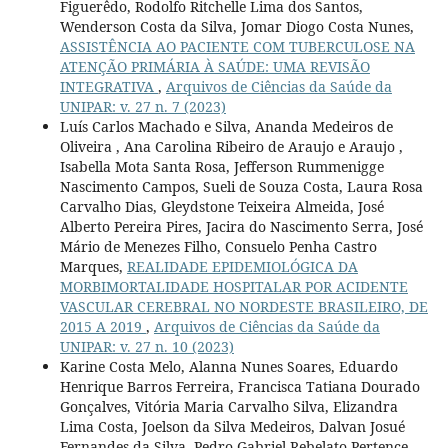
Figuerêdo, Rodolfo Ritchelle Lima dos Santos,
Wenderson Costa da Silva, Jomar Diogo Costa Nunes,
ASSISTÊNCIA AO PACIENTE COM TUBERCULOSE NA
ATENÇÃO PRIMÁRIA À SAÚDE: UMA REVISÃO
INTEGRATIVA
,
Arquivos de Ciências da Saúde da
UNIPAR: v. 27 n. 7 (2023)
Luís Carlos Machado e Silva, Ananda Medeiros de
Oliveira , Ana Carolina Ribeiro de Araujo e Araujo ,
Isabella Mota Santa Rosa, Jefferson Rummenigge
Nascimento Campos, Sueli de Souza Costa, Laura Rosa
Carvalho Dias, Gleydstone Teixeira Almeida, José
Alberto Pereira Pires, Jacira do Nascimento Serra, José
Mário de Menezes Filho, Consuelo Penha Castro
Marques,
REALIDADE EPIDEMIOLÓGICA DA
MORBIMORTALIDADE HOSPITALAR POR ACIDENTE
VASCULAR CEREBRAL NO NORDESTE BRASILEIRO, DE
2015 A 2019
,
Arquivos de Ciências da Saúde da
UNIPAR: v. 27 n. 10 (2023)
Karine Costa Melo, Alanna Nunes Soares, Eduardo
Henrique Barros Ferreira, Francisca Tatiana Dourado
Gonçalves, Vitória Maria Carvalho Silva, Elizandra
Lima Costa, Joelson da Silva Medeiros, Dalvan Josué
Fernandes da Silva, Pedro Gabriel Rebelato Pertence,