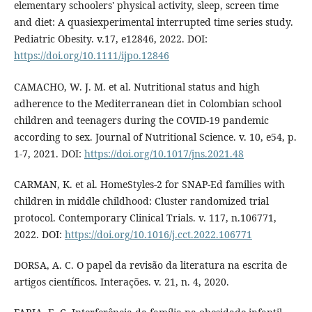
elementary schoolers' physical activity, sleep, screen time
and diet: A quasiexperimental interrupted time series study.
Pediatric Obesity. v.17, e12846, 2022. DOI:
https://doi.org/10.1111/ijpo.12846
CAMACHO, W. J. M. et al. Nutritional status and high
adherence to the Mediterranean diet in Colombian school
children and teenagers during the COVID-19 pandemic
according to sex. Journal of Nutritional Science. v. 10, e54, p.
1-7, 2021. DOI:
https://doi.org/10.1017/jns.2021.48
CARMAN, K. et al. HomeStyles-2 for SNAP-Ed families with
children in middle childhood: Cluster randomized trial
protocol. Contemporary Clinical Trials. v. 117, n.106771,
2022. DOI:
https://doi.org/10.1016/j.cct.2022.106771
DORSA, A. C. O papel da revisão da literatura na escrita de
artigos científicos. Interações. v. 21, n. 4, 2020.