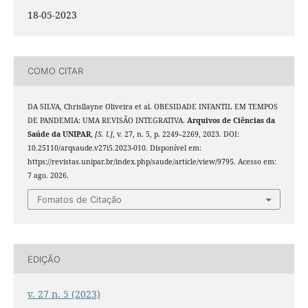
18-05-2023
COMO CITAR
DA SILVA, Chrisllayne Oliveira et al. OBESIDADE INFANTIL EM TEMPOS
DE PANDEMIA: UMA REVISÃO INTEGRATIVA.
Arquivos de Ciências da
Saúde da UNIPAR
,
[S. l.]
, v. 27, n. 5, p. 2249–2269, 2023. DOI:
10.25110/arqsaude.v27i5.2023-010. Disponível em:
https://revistas.unipar.br/index.php/saude/article/view/9795. Acesso em:
7 ago. 2026.
Fomatos de Citação
EDIÇÃO
v. 27 n. 5 (2023)