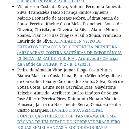
Saúde da UNIPAR: v. 27 n. 4 (2023)
Wenderson Costa da Silva, Antônia Fernanda Lopes da
Silva, Francisléia Falcão França Santos Siqueira,
Márcio Leonardo de Moraes Nobre, Fátima Maria de
Sousa Pereira, Karine Costa Melo, Francinete Sousa de
Oliveira, Chrisllayne Oliveira da Silva, Alanna Nunes
Soares, Francisco das Chagas Araújo Sousa, Francisco
Laurindo da Silva,
ATIVIDADE IN VITRO DE
EXTRATOS E FRAÇÕES DE COPERNICIA PRUNIFERA
(ARECACEAE) CONTRA BACTÉRIAS DE IMPORTÂNCIA
CLÍNICA EM SAÚDE PÚBLICA
,
Arquivos de Ciências
da Saúde da UNIPAR: v. 27 n. 1 (2023)
Pedro de Almeida Vitor, Jomar Diogo Costa Nunes,
Bianca Maria da Costa Lima, Bruno Mileno Magalhães
de Carvalho, Laiany Caroline dos Santos Silva, Sueli de
Souza Costa, Laura Rosa Carvalho Dias, Gleydstone
Teixeira Almeida, Aeriberto Carlos Lindoso de Souza ,
José Alberto Pereira Pires, Raimundo Nonato Martins
Fonseca , Jacira do Nascimento Serra, Consuelo Penha
Castro Marques,
HIV/AIDS E SUA PRINCIPAL
COINFECÇÃO-TUBERCULOSE: PANORAMA DE UMA
DÉCADA DE UM ESTADO DO NORDESTE BRASILEIRO
E SUAS SEMELHANÇAS À SOCIODEMOGRAFIA