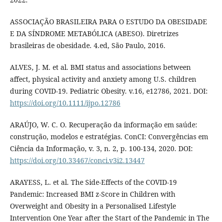
ASSOCIAÇÃO BRASILEIRA PARA O ESTUDO DA OBESIDADE
E DA SÍNDROME METABÓLICA (ABESO). Diretrizes
brasileiras de obesidade. 4.ed, São Paulo, 2016.
ALVES, J. M. et al. BMI status and associations between
affect, physical activity and anxiety among U.S. children
during COVID-19. Pediatric Obesity. v.16, e12786, 2021. DOI:
https://doi.org/10.1111/ijpo.12786
ARAÚJO, W. C. O. Recuperação da informação em saúde:
construção, modelos e estratégias. ConCI: Convergências em
Ciência da Informação, v. 3, n. 2, p. 100-134, 2020. DOI:
https://doi.org/10.33467/conci.v3i2.13447
ARAYESS, L. et al. The Side-Effects of the COVID-19
Pandemic: Increased BMI z-Score in Children with
Overweight and Obesity in a Personalised Lifestyle
Intervention One Year after the Start of the Pandemic in The