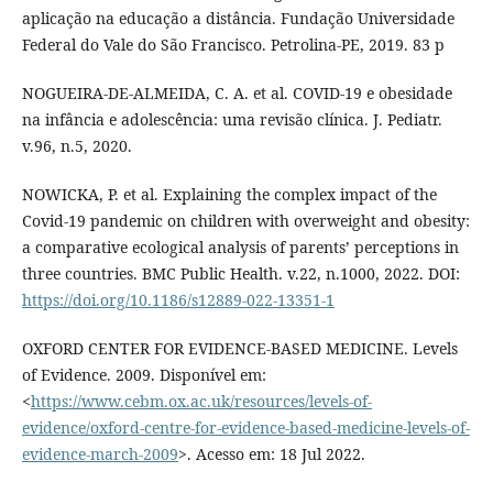
aplicação na educação a distância. Fundação Universidade
Federal do Vale do São Francisco. Petrolina-PE, 2019. 83 p
NOGUEIRA-DE-ALMEIDA, C. A. et al. COVID-19 e obesidade
na infância e adolescência: uma revisão clínica. J. Pediatr.
v.96, n.5, 2020.
NOWICKA, P. et al. Explaining the complex impact of the
Covid-19 pandemic on children with overweight and obesity:
a comparative ecological analysis of parents’ perceptions in
three countries. BMC Public Health. v.22, n.1000, 2022. DOI:
https://doi.org/10.1186/s12889-022-13351-1
OXFORD CENTER FOR EVIDENCE-BASED MEDICINE. Levels
of Evidence. 2009. Disponível em:
<
https://www.cebm.ox.ac.uk/resources/levels-of-
evidence/oxford-centre-for-evidence-based-medicine-levels-of-
evidence-march-2009
>. Acesso em: 18 Jul 2022.