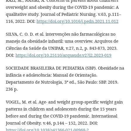
RAZI, M.; NASIRI, A. Concerns of parents about children's
overweight and obesity during the COVID-19 pandemic: A
qualitative study. Journal of Pediatric Nursing. v.63, p.111–
116, 2022. DOI:
https://doi.org/10.1016/j.pedn.2021.11.012
SILVA, C. O. D. et al. intervenções não farmacológicas no
manejo da obesidade infantil: uma overview. Arquivos de
Ciências da Saúde da UNIPAR, v.27, n.2, p. 843-873, 2023.
DOI:
https://doi.org/10.25110/arqsaude.v27i2.2023-019
SOCIEDADE BRASILEIRA DE PEDIATRIA (SBP). Obesidade na
infância e adolescência: Manual de Orientação.
Departamento de Nutrologia, 3ª ed., São Paulo: SBP. 2019.
236 p.
VOGEL, M. et al. Age- and weight group-specific weight gain
patterns in children and adolescents during the 15 years
before and during the COVID-19 pandemic. International
Journal of Obesity. v.46, p.144 – 152, 2022. DOI:
https://doi.org/10.1038/s41366-021-00968-2