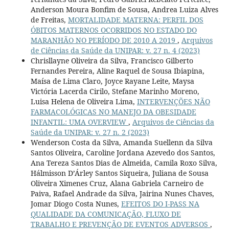
Anderson Moura Bonfim de Sousa, Andrea Luiza Alves
de Freitas,
MORTALIDADE MATERNA: PERFIL DOS
ÓBITOS MATERNOS OCORRIDOS NO ESTADO DO
MARANHÃO NO PERÍODO DE 2010 A 2019
,
Arquivos
de Ciências da Saúde da UNIPAR: v. 27 n. 4 (2023)
Chrisllayne Oliveira da Silva, Francisco Gilberto
Fernandes Pereira, Aline Raquel de Sousa Ibiapina,
Maísa de Lima Claro, Joyce Rayane Leite, Maysa
Victória Lacerda Cirilo, Stefane Marinho Moreno,
Luisa Helena de Oliveira Lima,
INTERVENÇÕES NÃO
FARMACOLÓGICAS NO MANEJO DA OBESIDADE
INFANTIL: UMA OVERVIEW
,
Arquivos de Ciências da
Saúde da UNIPAR: v. 27 n. 2 (2023)
Wenderson Costa da Silva, Amanda Suellenn da Silva
Santos Oliveira, Caroline Jordana Azevedo dos Santos,
Ana Tereza Santos Dias de Almeida, Camila Roxo Silva,
Hálmisson D’Árley Santos Siqueira, Juliana de Sousa
Oliveira Ximenes Cruz, Alana Gabriela Carneiro de
Paiva, Rafael Andrade da Silva, Jairina Nunes Chaves,
Jomar Diogo Costa Nunes,
EFEITOS DO I-PASS NA
QUALIDADE DA COMUNICAÇÃO, FLUXO DE
TRABALHO E PREVENÇÃO DE EVENTOS ADVERSOS
,