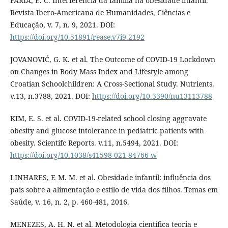
FARIA, E. C. Interferência da família na obesidade infantil.
Revista Ibero-Americana de Humanidades, Ciências e
Educação, v. 7, n. 9, 2021. DOI:
https://doi.org/10.51891/rease.v7i9.2192
JOVANOVIĆ, G. K. et al. The Outcome of COVID-19 Lockdown
on Changes in Body Mass Index and Lifestyle among
Croatian Schoolchildren: A Cross-Sectional Study. Nutrients.
v.13, n.3788, 2021. DOI:
https://doi.org/10.3390/nu13113788
KIM, E. S. et al. COVID-19-related school closing aggravate
obesity and glucose intolerance in pediatric patients with
obesity. Scientifc Reports. v.11, n.5494, 2021. DOI:
https://doi.org/10.1038/s41598-021-84766-w
LINHARES, F. M. M. et al. Obesidade infantil: influência dos
pais sobre a alimentação e estilo de vida dos filhos. Temas em
Saúde, v. 16, n. 2, p. 460-481, 2016.
MENEZES, A. H. N. et al. Metodologia científica teoria e