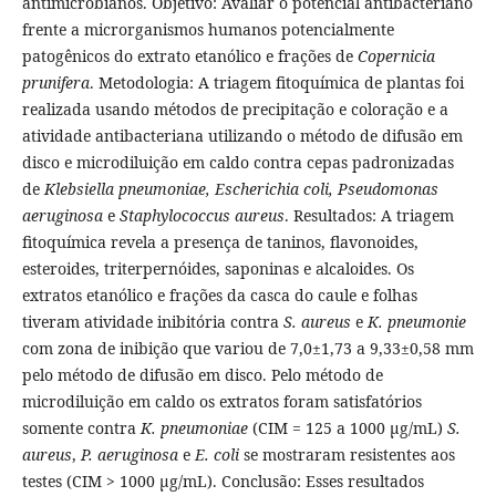
antimicrobianos. Objetivo: Avaliar o potencial antibacteriano
frente a microrganismos humanos potencialmente
patogênicos do extrato etanólico e frações de
Copernicia
prunifera
. Metodologia: A triagem fitoquímica de plantas foi
realizada usando métodos de precipitação e coloração e a
atividade antibacteriana utilizando o método de difusão em
disco e microdiluição em caldo contra cepas padronizadas
de
Klebsiella pneumoniae, Escherichia coli, Pseudomonas
aeruginosa
e
Staphylococcus aureus
. Resultados: A triagem
fitoquímica revela a presença de taninos, flavonoides,
esteroides, triterpernóides, saponinas e alcaloides. Os
extratos etanólico e frações da casca do caule e folhas
tiveram atividade inibitória contra
S. aureus
e
K. pneumonie
com zona de inibição que variou de 7,0±1,73 a 9,33±0,58 mm
pelo método de difusão em disco. Pelo método de
microdiluição em caldo os extratos foram satisfatórios
somente contra
K. pneumoniae
(CIM = 125 a 1000 µg/mL)
S.
aureus
,
P. aeruginosa
e
E. coli
se mostraram resistentes aos
testes (CIM > 1000 µg/mL). Conclusão: Esses resultados