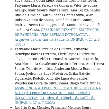
Silva, Karine Costa Melo, Marina Coêlho Vila-Nova,
Tatyanne Maria Pereira de Oliveira, Vitor de Sousa
Araújo, Glair Moura Dantas Silva, Ana Tereza Santos
Dias de Almeida, Alice Chagas Dantas Silva, Alan
Judson Zaidan de Sousa, Tainá de Abreu Gomes,
Rodrigo Neves Dantas, Jesineide Sousa da Silva, Sueli
de Souza Costa,
OBESIDADE INFANTIL EM TEMPOS
DE PANDEMIA: UMA REVISÃO INTEGRATIVA
,
Arquivos de Ciências da Saúde da UNIPAR: v. 27 n. 5
(2023)
Tatyanne Maria Pereira de Oliveira, Eduardo
Henrique Barros Ferreira, Chrisllayne Oliveira da
Silva, Linccon Fricks Hernandes, Karine Costa Melo,
Ana Hortencia Cavalcante Cardoso Pereira, Ana Tereza
Santos Dias de Almeida, Anderson Moura Bonfim de
Sousa, Joelson da Silva Medeiros, Erika Galvão
Figuerêdo, Rodolfo Ritchelle Lima dos Santos,
Wenderson Costa da Silva, Jomar Diogo Costa Nunes,
ASSISTÊNCIA AO PACIENTE COM TUBERCULOSE NA
ATENÇÃO PRIMÁRIA À SAÚDE: UMA REVISÃO
INTEGRATIVA
,
Arquivos de Ciências da Saúde da
UNIPAR: v. 27 n. 7 (2023)
Rogério Cruz Mendes, Francisco Meneses Sousa,