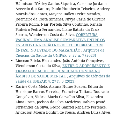
Hálmisson D’Árley Santos Siqueira, Caroline Jordana
Azevedo dos Santos, Paulo Humberto Teixeira, Andrey
Morais dos Santos, Mayara Dailey Freire Mendes,
Josemeire da Costa Ximenes, Nivya Carla de Oliveira
Pereira Rolim, Nair Portela Silva Coutinho, Renata
Pinheiro Pedra Fernandes, Liane Batista da Cruz
Soares, Wenderson Costa da Silva,
COBERTURA
VACINAL: UMA ANÁLISE COMPARATIVA ENTRE OS
ESTADOS DA REGIÃO NORDESTE DO BRASIL COM
ÊNFASE NO ESTADO DO MARANHÃO
,
Arquivos de
Ciências da Saúde da UNIPAR: v. 27 n. 7 (2023)
Linccon Fricks Hernandes, João Antônio Gonçalves,
Wenderson Costa da Silva,
ENTRE O ADOECIMENTO E
TRABALHO: AÇÕES DE QUALIDADE DE VIDA NO
ÂMBITO DE SAÚDE MENTAL
,
Arquivos de Ciências da
Saúde da UNIPAR: v. 27 n. 5 (2023)
Karine Costa Melo, Alanna Nunes Soares, Eduardo
Henrique Barros Ferreira, Francisca Tatiana Dourado
Gonçalves, Vitória Maria Carvalho Silva, Elizandra
Lima Costa, Joelson da Silva Medeiros, Dalvan Josué
Fernandes da Silva, Pedro Gabriel Rebelato Pertence,
Anderson Moura Bonfim de Sousa, Andrea Luiza Alves