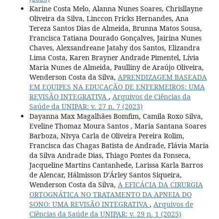
Karine Costa Melo, Alanna Nunes Soares, Chrisllayne
Oliveira da Silva, Linccon Fricks Hernandes, Ana
Tereza Santos Dias de Almeida, Brunna Matos Sousa,
Francisca Tatiana Dourado Gonçalves, Jairina Nunes
Chaves, Alexsandreane Jatahy dos Santos, Elizandra
Lima Costa, Karen Brayner Andrade Pimentel, Lívia
Maria Nunes de Almeida, Paulliny de Araújo Oliveira,
Wenderson Costa da Silva,
APRENDIZAGEM BASEADA
EM EQUIPES NA EDUCAÇÃO DE ENFERMEIROS: UMA
REVISÃO INTEGRATIVA
,
Arquivos de Ciências da
Saúde da UNIPAR: v. 27 n. 7 (2023)
Dayanna Max Magalhães Bomfim, Camila Roxo Silva,
Eveline Thomaz Moura Santos , Maria Santana Soares
Barboza, Nivya Carla de Oliveira Pereira Rolim,
Francisca das Chagas Batista de Andrade, Flávia Maria
da Silva Andrade Dias, Thiago Pontes da Fonseca,
Jacqueline Martins Cantanhede, Larissa Karla Barros
de Alencar, Hálmisson D’Árley Santos Siqueira,
Wenderson Costa da Silva,
A EFICÁCIA DA CIRURGIA
ORTOGNÁTICA NO TRATAMENTO DA APNEIA DO
SONO: UMA REVISÃO INTEGRATIVA
,
Arquivos de
Ciências da Saúde da UNIPAR: v. 29 n. 1 (2025)