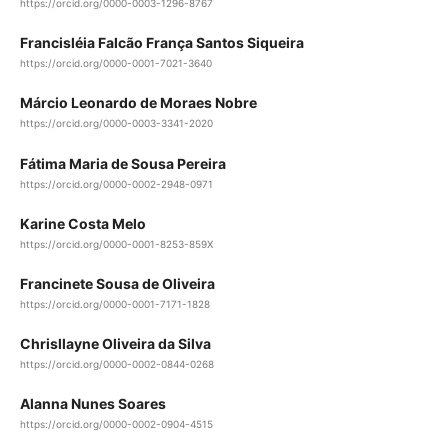
https://orcid.org/0000-0003-1296-8767
Francisléia Falcão França Santos Siqueira
https://orcid.org/0000-0001-7021-3640
Márcio Leonardo de Moraes Nobre
https://orcid.org/0000-0003-3341-2020
Fátima Maria de Sousa Pereira
https://orcid.org/0000-0002-2948-0971
Karine Costa Melo
https://orcid.org/0000-0001-8253-859X
Francinete Sousa de Oliveira
https://orcid.org/0000-0001-7171-1828
Chrisllayne Oliveira da Silva
https://orcid.org/0000-0002-0844-0268
Alanna Nunes Soares
https://orcid.org/0000-0002-0904-4515