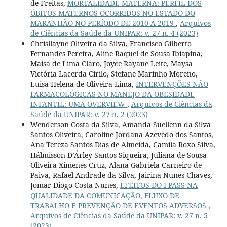
de Freitas,
MORTALIDADE MATERNA: PERFIL DOS
ÓBITOS MATERNOS OCORRIDOS NO ESTADO DO
MARANHÃO NO PERÍODO DE 2010 A 2019
,
Arquivos
de Ciências da Saúde da UNIPAR: v. 27 n. 4 (2023)
Chrisllayne Oliveira da Silva, Francisco Gilberto
Fernandes Pereira, Aline Raquel de Sousa Ibiapina,
Maísa de Lima Claro, Joyce Rayane Leite, Maysa
Victória Lacerda Cirilo, Stefane Marinho Moreno,
Luisa Helena de Oliveira Lima,
INTERVENÇÕES NÃO
FARMACOLÓGICAS NO MANEJO DA OBESIDADE
INFANTIL: UMA OVERVIEW
,
Arquivos de Ciências da
Saúde da UNIPAR: v. 27 n. 2 (2023)
Wenderson Costa da Silva, Amanda Suellenn da Silva
Santos Oliveira, Caroline Jordana Azevedo dos Santos,
Ana Tereza Santos Dias de Almeida, Camila Roxo Silva,
Hálmisson D’Árley Santos Siqueira, Juliana de Sousa
Oliveira Ximenes Cruz, Alana Gabriela Carneiro de
Paiva, Rafael Andrade da Silva, Jairina Nunes Chaves,
Jomar Diogo Costa Nunes,
EFEITOS DO I-PASS NA
QUALIDADE DA COMUNICAÇÃO, FLUXO DE
TRABALHO E PREVENÇÃO DE EVENTOS ADVERSOS
,
Arquivos de Ciências da Saúde da UNIPAR: v. 27 n. 5
(2023)