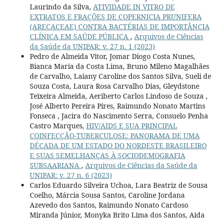
Laurindo da Silva,
ATIVIDADE IN VITRO DE
EXTRATOS E FRAÇÕES DE COPERNICIA PRUNIFERA
(ARECACEAE) CONTRA BACTÉRIAS DE IMPORTÂNCIA
CLÍNICA EM SAÚDE PÚBLICA
,
Arquivos de Ciências
da Saúde da UNIPAR: v. 27 n. 1 (2023)
Pedro de Almeida Vitor, Jomar Diogo Costa Nunes,
Bianca Maria da Costa Lima, Bruno Mileno Magalhães
de Carvalho, Laiany Caroline dos Santos Silva, Sueli de
Souza Costa, Laura Rosa Carvalho Dias, Gleydstone
Teixeira Almeida, Aeriberto Carlos Lindoso de Souza ,
José Alberto Pereira Pires, Raimundo Nonato Martins
Fonseca , Jacira do Nascimento Serra, Consuelo Penha
Castro Marques,
HIV/AIDS E SUA PRINCIPAL
COINFECÇÃO-TUBERCULOSE: PANORAMA DE UMA
DÉCADA DE UM ESTADO DO NORDESTE BRASILEIRO
E SUAS SEMELHANÇAS À SOCIODEMOGRAFIA
SUBSAARIANA
,
Arquivos de Ciências da Saúde da
UNIPAR: v. 27 n. 6 (2023)
Carlos Eduardo Silveira Uchoa, Lara Beatriz de Sousa
Coelho, Márcia Sousa Santos, Caroline Jordana
Azevedo dos Santos, Raimundo Nonato Cardoso
Miranda Júnior, Monyka Brito Lima dos Santos, Aida