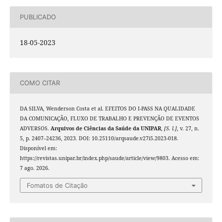
PUBLICADO
18-05-2023
COMO CITAR
DA SILVA, Wenderson Costa et al. EFEITOS DO I-PASS NA QUALIDADE
DA COMUNICAÇÃO, FLUXO DE TRABALHO E PREVENÇÃO DE EVENTOS
ADVERSOS.
Arquivos de Ciências da Saúde da UNIPAR
,
[S. l.]
, v. 27, n.
5, p. 2407–24236, 2023. DOI: 10.25110/arqsaude.v27i5.2023-018.
Disponível em:
https://revistas.unipar.br/index.php/saude/article/view/9803. Acesso em:
7 ago. 2026.
Fomatos de Citação