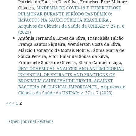
Patricia da Fonseca Dias Silva, Francisco Braz Milanez
Oliveira,
SINDEMIA DE COVID-19 E TUBERCULOSE
PULMONAR DURANTE PERÍODO PANDÊMICO:
IMPACTOS NA SAÚDE PÚBLICA BRASILEIRA
,
Arquivos de Ciências da Saúde da UNIPAR: v. 27 n. 6
(2023)
Antônia Fernanda Lopes da Silva, Francisléia Falcão
França Santos Siqueira, Wenderson Costa da Silva,
Márcio Leonardo de Morais Nobre, Fátima Maria de
Souza Pereira, Vitor Emanuel Sousa da Silva,
Francinete Sousa de Oliveira, Eliana Campêlo Lago,
PHYTOCHEMICAL ANALYSIS AND ANTIMICROBIAL
POTENTIAL OF EXTRACTS AND FRACTIONS OF
BROSIMUM GAUDICHAUDII TRÉCUL AGAINST
BACTERIA OF CLINICAL IMPORTANCE
,
Arquivos de
Ciências da Saúde da UNIPAR: v. 27 n. 7 (2023)
<<
<
1
2
Open Journal Systems