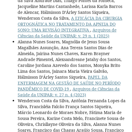
da Silva Andrade Dias, Thiago Pontes da Fonseca,
Jacqueline Martins Cantanhede, Larissa Karla Barros
de Alencar, Hálmisson D’Árley Santos Siqueira,
Wenderson Costa da Silva,
A EFICÁCIA DA CIRURGIA
ORTOGNÁTICA NO TRATAMENTO DA APNEIA DO
SONO: UMA REVISÃO INTEGRATIVA
,
Arquivos de
Ciências da Saúde da UNIPAR: v. 29 n. 1 (2025)
Alanna Nunes Soares, Magnólia de Jesus Sousa
Magalhães Assunção, Ana Tereza Santos Dias de
Almeida, Jairina Nunes Chaves, Karen Brayner
Andrade Pimentel, Alexsandreane Jatahy dos Santos,
Caroline Jordana Azevedo dos Santos, Monyka Brito
Lima dos Santos, Jainara Maria Vieira Galvão,
Hálmisson D’Árley Santos Siqueira,
PAPEL DA
ENFERMAGEM NA GESTÃO DE SAÚDE NO PERÍODO
PANDÊMICO DE COVID-19
,
Arquivos de Ciências da
Saúde da UNIPAR: v. 27 n. 4 (2023)
Wenderson Costa da Silva, Antônia Fernanda Lopes da
Silva, Francisléia Falcão França Santos Siqueira,
Márcio Leonardo de Moraes Nobre, Fátima Maria de
Sousa Pereira, Karine Costa Melo, Francinete Sousa de
Oliveira, Chrisllayne Oliveira da Silva, Alanna Nunes
Soares, Francisco das Chagas Araújo Sousa, Francisco