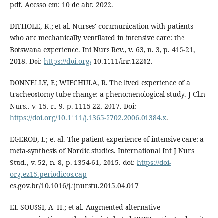
pdf. Acesso em: 10 de abr. 2022.
DITHOLE, K.; et al. Nurses' communication with patients
who are mechanically ventilated in intensive care: the
Botswana experience. Int Nurs Rev., v. 63, n. 3, p. 415-21,
2018. Doi:
https://doi.org/
10.1111/inr.12262.
DONNELLY, F.; WIECHULA, R. The lived experience of a
tracheostomy tube change: a phenomenological study. J Clin
Nurs., v. 15, n. 9, p. 1115-22, 2017. Doi:
https://doi.org/10.1111/j.1365-2702.2006.01384.x
.
EGEROD, I.; et al. The patient experience of intensive care: a
meta-synthesis of Nordic studies. International Int J Nurs
Stud., v. 52, n. 8, p. 1354-61, 2015. doi:
https://doi-
org.ez15.periodicos.cap
es.gov.br/10.1016/j.ijnurstu.2015.04.017
EL-SOUSSI, A. H.; et al. Augmented alternative