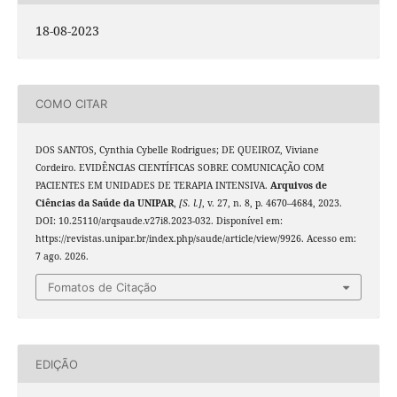
18-08-2023
COMO CITAR
DOS SANTOS, Cynthia Cybelle Rodrigues; DE QUEIROZ, Viviane
Cordeiro. EVIDÊNCIAS CIENTÍFICAS SOBRE COMUNICAÇÃO COM
PACIENTES EM UNIDADES DE TERAPIA INTENSIVA.
Arquivos de
Ciências da Saúde da UNIPAR
,
[S. l.]
, v. 27, n. 8, p. 4670–4684, 2023.
DOI: 10.25110/arqsaude.v27i8.2023-032. Disponível em:
https://revistas.unipar.br/index.php/saude/article/view/9926. Acesso em:
7 ago. 2026.
Fomatos de Citação
EDIÇÃO