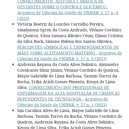
CONHECIMENTOS, ATITUDES E PRÁTICA DE
GESTANTES SOBRE O CONTROLE GLICÊMICO
,
Arquivos de Ciências da Saúde da UNIPAR: v. 27 n. 4
(2023)
Victória Beatriz de Lourdes Carvalho Pereira,
Smalyanna Sgren da Costa Andrade, Viviane Cordeiro
de Queiroz, Edna Samara Ribeiro César, Eliane Cristina
da Silva Buck, Simone Helena dos Santos Oliveira,
PERCEPÇÕES SIMBÓLICAS E ENFRENTAMENTOS DE
MÃES SOBRE ALEITAMENTO MATERNO
,
Arquivos de
Ciências da Saúde da UNIPAR: v. 27 n. 6 (2023)
Andrezza Rayana da Costa Alves Delmiro, Alexandre
Cavalcante Diniz Júnior, Viviane Cordeiro de Queiroz,
Mayse Gabrielle de Lima Barbosa, Yasmin Torres da
Rocha, Erika Acioli Gomes Pimenta, Kenya de Lima
Silva,
CONHECIMENTO DOS PROFISSIONAIS DE
ENFERMAGEM NA ALTA HOSPITALAR DE CRIANÇAS
DEPENDENTES DE TECNOLOGIA
,
Arquivos de
Ciências da Saúde da UNIPAR: v. 27 n. 5 (2023)
Isla Carolina Alves de Lima, Mayse Gabrielle de Lima
Barbosa, Yasmin Torres da Rocha, Viviane Cordeiro de
Queiroz, Andrezza Rayana da Costa Alves Delmiro,
Kenya de Lima Silva, Erika Acioli Gomes Pimenta,