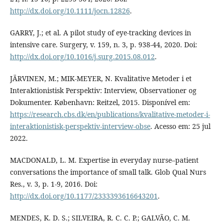
http://dx.doi.org/10.1111/jocn.12826
.
GARRY, J.; et al. A pilot study of eye-tracking devices in
intensive care. Surgery, v. 159, n. 3, p. 938-44, 2020. Doi:
http://dx.doi.org/10.1016/j.surg.2015.08.012
.
JÄRVINEN, M.; MIK-MEYER, N. Kvalitative Metoder i et
Interaktionistisk Perspektiv: Interview, Observationer og
Dokumenter. København: Reitzel, 2015. Disponível em:
https://research.cbs.dk/en/publications/kvalitative-metoder-i-
interaktionistisk-perspektiv-interview-obse
. Acesso em: 25 jul
2022.
MACDONALD, L. M. Expertise in everyday nurse–patient
conversations the importance of small talk. Glob Qual Nurs
Res., v. 3, p. 1-9, 2016. Doi:
http://dx.doi.org/10.1177/2333393616643201
.
MENDES, K. D. S.; SILVEIRA, R. C. C. P.; GALVÃO, C. M.