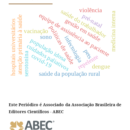
violência
saúde do trabalhador
medicina interna
equipe de assistência ao paciente
pré-natal
atenção primária à saúde
gestão em saúde
hospitais universitários
políticas de saúde
vacinação
sono
infectologia
população idosa
cuidados paliativos
pets
serotonina
covid-19
repelente
dengue
saúde da população rural
Este Periódico é Associado da Associação Brasileira de
Editores Científicos - ABEC