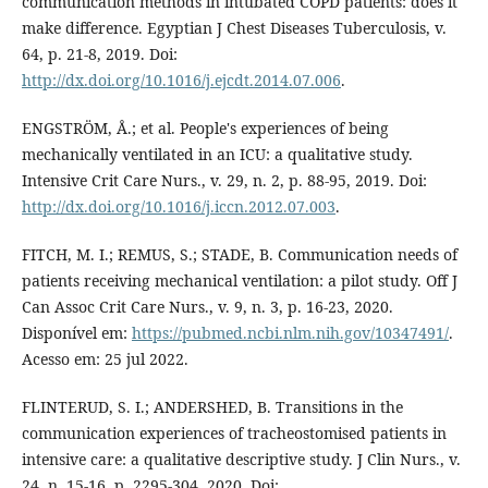
communication methods in intubated COPD patients: does it
make difference. Egyptian J Chest Diseases Tuberculosis, v.
64, p. 21-8, 2019. Doi:
http://dx.doi.org/10.1016/j.ejcdt.2014.07.006
.
ENGSTRÖM, Å.; et al. People's experiences of being
mechanically ventilated in an ICU: a qualitative study.
Intensive Crit Care Nurs., v. 29, n. 2, p. 88-95, 2019. Doi:
http://dx.doi.org/10.1016/j.iccn.2012.07.003
.
FITCH, M. I.; REMUS, S.; STADE, B. Communication needs of
patients receiving mechanical ventilation: a pilot study. Off J
Can Assoc Crit Care Nurs., v. 9, n. 3, p. 16-23, 2020.
Disponível em:
https://pubmed.ncbi.nlm.nih.gov/10347491/
.
Acesso em: 25 jul 2022.
FLINTERUD, S. I.; ANDERSHED, B. Transitions in the
communication experiences of tracheostomised patients in
intensive care: a qualitative descriptive study. J Clin Nurs., v.
24, n. 15-16, p. 2295-304, 2020. Doi: