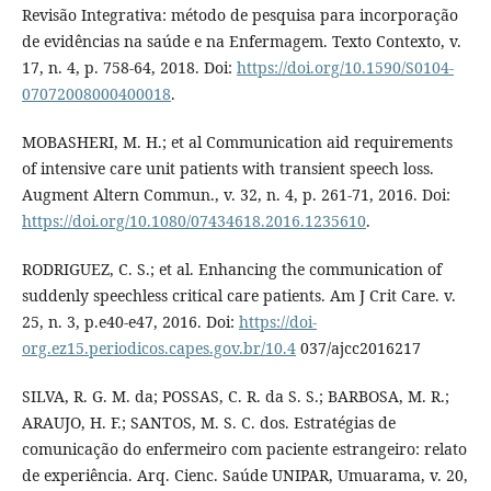
Revisão Integrativa: método de pesquisa para incorporação
de evidências na saúde e na Enfermagem. Texto Contexto, v.
17, n. 4, p. 758-64, 2018. Doi:
https://doi.org/10.1590/S0104-
07072008000400018
.
MOBASHERI, M. H.; et al Communication aid requirements
of intensive care unit patients with transient speech loss.
Augment Altern Commun., v. 32, n. 4, p. 261-71, 2016. Doi:
https://doi.org/10.1080/07434618.2016.1235610
.
RODRIGUEZ, C. S.; et al. Enhancing the communication of
suddenly speechless critical care patients. Am J Crit Care. v.
25, n. 3, p.e40-e47, 2016. Doi:
https://doi-
org.ez15.periodicos.capes.gov.br/10.4
037/ajcc2016217
SILVA, R. G. M. da; POSSAS, C. R. da S. S.; BARBOSA, M. R.;
ARAUJO, H. F.; SANTOS, M. S. C. dos. Estratégias de
comunicação do enfermeiro com paciente estrangeiro: relato
de experiência. Arq. Cienc. Saúde UNIPAR, Umuarama, v. 20,