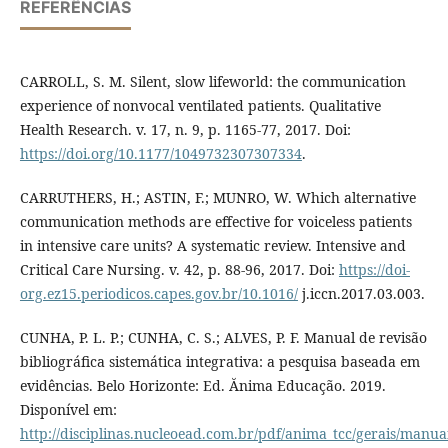
REFERÊNCIAS
CARROLL, S. M. Silent, slow lifeworld: the communication
experience of nonvocal ventilated patients. Qualitative
Health Research. v. 17, n. 9, p. 1165-77, 2017. Doi:
https://doi.org/10.1177/1049732307307334
.
CARRUTHERS, H.; ASTIN, F.; MUNRO, W. Which alternative
communication methods are effective for voiceless patients
in intensive care units? A systematic review. Intensive and
Critical Care Nursing. v. 42, p. 88-96, 2017. Doi:
https://doi-
org.ez15.periodicos.capes.gov.br/10.1016/
j.iccn.2017.03.003.
CUNHA, P. L. P.; CUNHA, C. S.; ALVES, P. F. Manual de revisão
bibliográfica sistemática integrativa: a pesquisa baseada em
evidências. Belo Horizonte: Ed. Ănima Educação. 2019.
Disponível em:
http://disciplinas.nucleoead.com.br/pdf/anima_tcc/gerais/manu