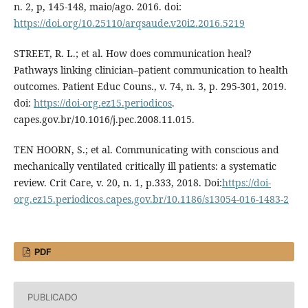
n. 2, p, 145-148, maio/ago. 2016. doi:
https://doi.org/10.25110/arqsaude.v20i2.2016.5219
STREET, R. L.; et al. How does communication heal?
Pathways linking clinician–patient communication to health
outcomes. Patient Educ Couns., v. 74, n. 3, p. 295-301, 2019.
doi:
https://doi-org.ez15.periodicos
.
capes.gov.br/10.1016/j.pec.2008.11.015.
TEN HOORN, S.; et al. Communicating with conscious and
mechanically ventilated critically ill patients: a systematic
review. Crit Care, v. 20, n. 1, p.333, 2018. Doi:
https://doi-
org.ez15.periodicos.capes.gov.br/10.1186/s13054-016-1483-2
PDF
PUBLICADO