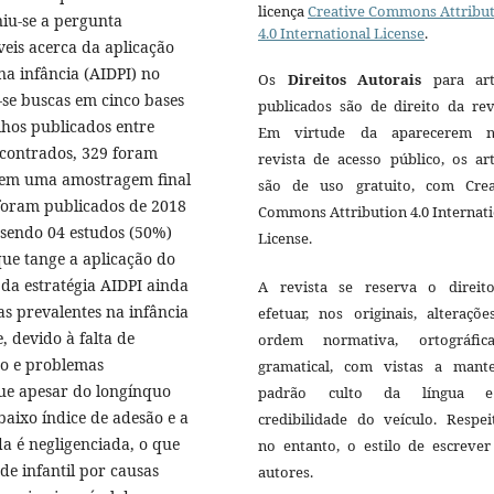
licença
Creative Commons Attribu
niu-se a pergunta
4.0 International License
.
veis acerca da aplicação
na infância (AIDPI) no
Os
Direitos Autorais
para art
-se buscas em cinco bases
publicados são de direito da rev
lhos publicados entre
Em virtude da aparecerem n
ncontrados, 329 foram
revista de acesso público, os ar
o em uma amostragem final
são de uso gratuito, com Crea
 foram publicados de 2018
Commons Attribution 4.0 Internat
 sendo 04 estudos (50%)
License.
ue tange a aplicação do
da estratégia AIDPI ainda
A revista se reserva o direit
as prevalentes na infância
efetuar, nos originais, alteraçõ
, devido à falta de
ordem normativa, ortográfi
so e problemas
gramatical, com vistas a mant
que apesar do longínquo
padrão culto da língua 
aixo índice de adesão e a
credibilidade do veículo. Respei
da é negligenciada, o que
no entanto, o estilo de escrever
de infantil por causas
autores.