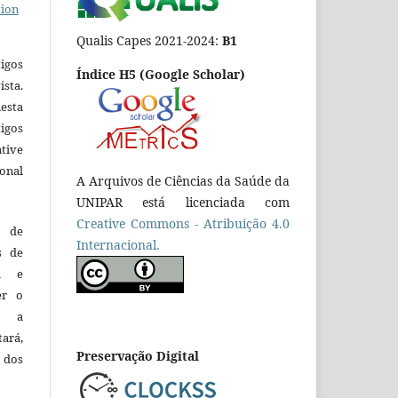
tion
Qualis Capes 2021-2024:
B1
igos
Índice H5 (Google Scholar)
ista.
esta
tigos
tive
ional
A Arquivos de Ciências da Saúde da
UNIPAR está licenciada com
Creative Commons - Atribuição 4.0
o de
Internacional.
es de
ca e
er o
e a
tará,
Preservação Digital
 dos