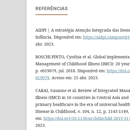
REFERÊNCIAS
AIDPI | A estratégia Atenção Integrada das Doen
Infância. Disponível em:
https://aidpi.campusvirt
abr. 2023.
BOSCHI-PINTO, Cynthia et al. Global implementat
Management of Childhood Illness (IMCI): 20 years
p. e019079, jul. 2018. Disponível em:
https://doi
019079
. Acesso em: 25 abr. 2023.
CARAI, Susanne et al. Review of Integrated Man
Illness (IMCI) in 16 countries in Central Asia and
primary healthcare in the era of universal healt
Disease in Childhood, v. 104, n. 12, p. 1143-1149,
em:
https://doi.org/10.1136/archdischild-2019-31
2023.