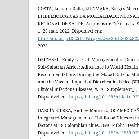
COSTA, Lediana Dalla; LUCIMARA, Borges Mac
EPIDEMIOLÓGICAS DA MORTALIDADE NEONATA
REGIONAL DE SAÚDE. Arquivos de Ciências da Sa
1, 28 mar. 2022. Disponível em:
https://doi.org/10.25110/arqsaude.v26i1.2022.82
2023.
DEICHSEL, Emily L. et al. Management of Diarrh
Sub-Saharan Africa: Adherence to World Health
Recommendations During the Global Enteric Mult
and the Vaccine Impact of Diarrhea in Africa (V
Clinical Infectious Diseases, v. 76, Supplement_1
Disponível em:
https://doi.org/10.1093/cid/ciac92
GARCÍA SIERRA, Andrés Mauricio; OCAMPO CAÑ
Integrated Management of Childhood Illnesses i
factors at 18 Colombian cities. BMC Public Health, 
Disponível em:
https://doi.org/10.1186/s12889-02