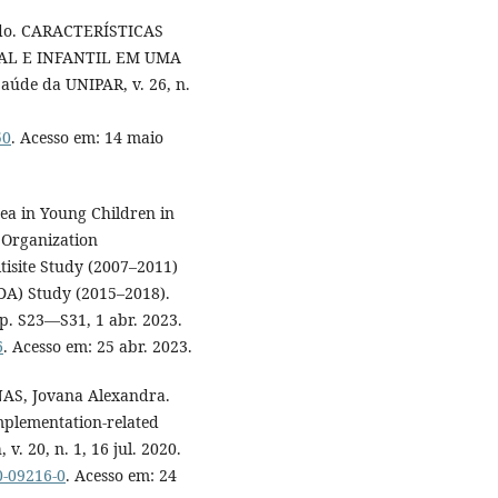
edo. CARACTERÍSTICAS
L E INFANTIL EM UMA
úde da UNIPAR, v. 26, n.
50
. Acesso em: 14 maio
ea in Young Children in
 Organization
isite Study (2007–2011)
IDA) Study (2015–2018).
, p. S23—S31, 1 abr. 2023.
6
. Acesso em: 25 abr. 2023.
AS, Jovana Alexandra.
mplementation-related
v. 20, n. 1, 16 jul. 2020.
0-09216-0
. Acesso em: 24