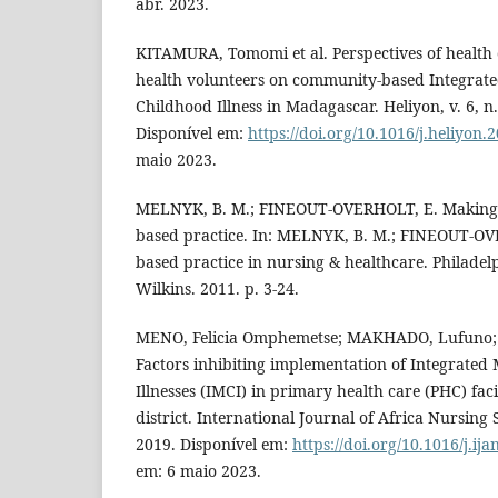
abr. 2023.
KITAMURA, Tomomi et al. Perspectives of health 
health volunteers on community-based Integra
Childhood Illness in Madagascar. Heliyon, v. 6, n.
Disponível em:
https://doi.org/10.1016/j.heliyon
maio 2023.
MELNYK, B. M.; FINEOUT-OVERHOLT, E. Making t
based practice. In: MELNYK, B. M.; FINEOUT-OV
based practice in nursing & healthcare. Philadel
Wilkins. 2011. p. 3-24.
MENO, Felicia Omphemetse; MAKHADO, Lufuno;
Factors inhibiting implementation of Integrate
Illnesses (IMCI) in primary health care (PHC) faci
district. International Journal of Africa Nursing S
2019. Disponível em:
https://doi.org/10.1016/j.ij
em: 6 maio 2023.