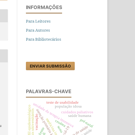
INFORMAÇÕES
Para Leitores
Para Autores
Para Bibliotecários
ENVIAR SUBMISSÃO
.
PALAVRAS-CHAVE
teste de usabilidade
unidade de terapia intensiva
população idosa
perfil epidemiológico
:
atenção primária à saúde
hospitais universitários
cuidados paliativos
vacinação
saúde humana
medicina interna
pré-natal
cesárea
au
políticas de saúde
sono
covid-19
repelente