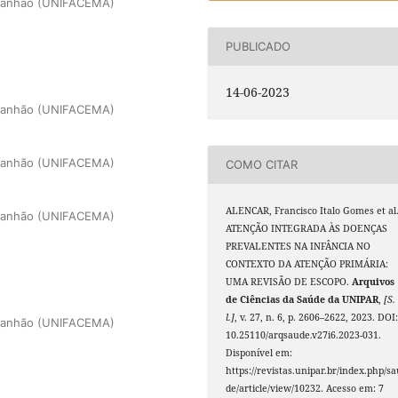
Maranhão (UNIFACEMA)
PUBLICADO
14-06-2023
Maranhão (UNIFACEMA)
Maranhão (UNIFACEMA)
COMO CITAR
ALENCAR, Francisco Italo Gomes et al
Maranhão (UNIFACEMA)
ATENÇÃO INTEGRADA ÀS DOENÇAS
PREVALENTES NA INFÂNCIA NO
CONTEXTO DA ATENÇÃO PRIMÁRIA:
UMA REVISÃO DE ESCOPO.
Arquivos
de Ciências da Saúde da UNIPAR
,
[S.
l.]
, v. 27, n. 6, p. 2606–2622, 2023. DOI
Maranhão (UNIFACEMA)
10.25110/arqsaude.v27i6.2023-031.
Disponível em:
https://revistas.unipar.br/index.php/s
de/article/view/10232. Acesso em: 7