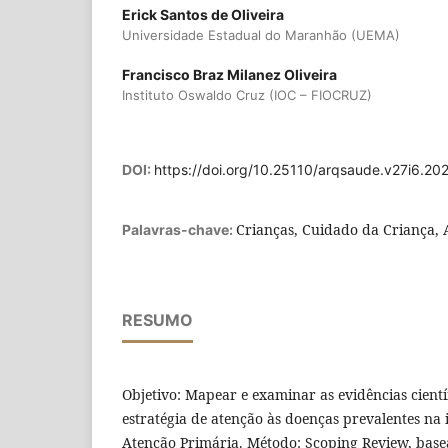
Erick Santos de Oliveira
Universidade Estadual do Maranhão (UEMA)
Francisco Braz Milanez Oliveira
Instituto Oswaldo Cruz (IOC – FIOCRUZ)
DOI:
https://doi.org/10.25110/arqsaude.v27i6.20
Crianças, Cuidado da Criança, 
Palavras-chave:
RESUMO
Objetivo: Mapear e examinar as evidências cientí
estratégia de atenção às doenças prevalentes na 
Atenção Primária. Método: Scoping Review, bas