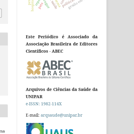
gestão em saúde
dengue
pets
Este Periódico é Associado da
Associação Brasileira de Editores
Científicos - ABEC
Arquivos de Ciências da Saúde da
UNIPAR
e-ISSN: 1982-114X
E-mail:
arqsaude@unipar.br
uma