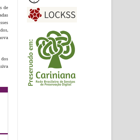
es de
adas
esses
ados,
nova
s dos
siva