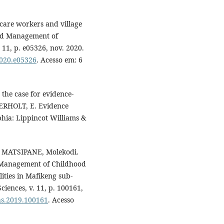
care workers and village
ted Management of
 11, p. e05326, nov. 2020.
.2020.e05326
. Acesso em: 6
he case for evidence-
ERHOLT, E. Evidence
phia: Lippincot Williams &
 MATSIPANE, Molekodi.
d Management of Childhood
lities in Mafikeng sub-
ciences, v. 11, p. 100161,
ans.2019.100161
. Acesso