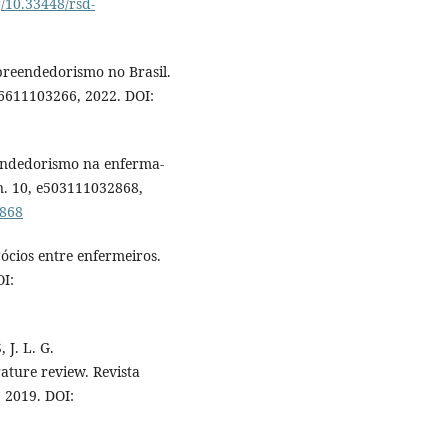
g/10.33448/rsd-
preendedorismo no Brasil.
e6611103266, 2022. DOI:
eendedorismo na enferma-
n. 10, e503111032868,
2868
ócios entre enfermeiros.
OI:
J. L. G.
rature review. Revista
, 2019. DOI: