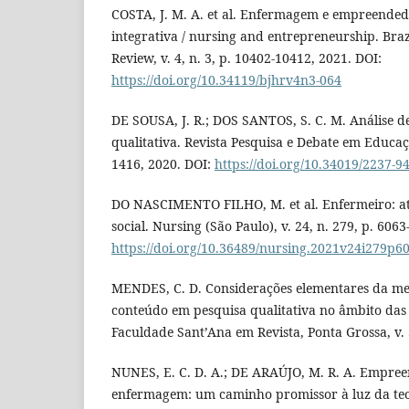
COSTA, J. M. A. et al. Enfermagem e empreende
integrativa / nursing and entrepreneurship. Braz
Review, v. 4, n. 3, p. 10402-10412, 2021. DOI:
https://doi.org/10.34119/bjhrv4n3-064
DE SOUSA, J. R.; DOS SANTOS, S. C. M. Análise 
qualitativa. Revista Pesquisa e Debate em Educação
1416, 2020. DOI:
https://doi.org/10.34019/2237-
DO NASCIMENTO FILHO, M. et al. Enfermeiro: 
social. Nursing (São Paulo), v. 24, n. 279, p. 606
https://doi.org/10.36489/nursing.2021v24i279p6
MENDES, C. D. Considerações elementares da met
conteúdo em pesquisa qualitativa no âmbito das c
Faculdade Sant’Ana em Revista, Ponta Grossa, v. 3
NUNES, E. C. D. A.; DE ARAÚJO, M. R. A. Empr
enfermagem: um caminho promissor à luz da teor