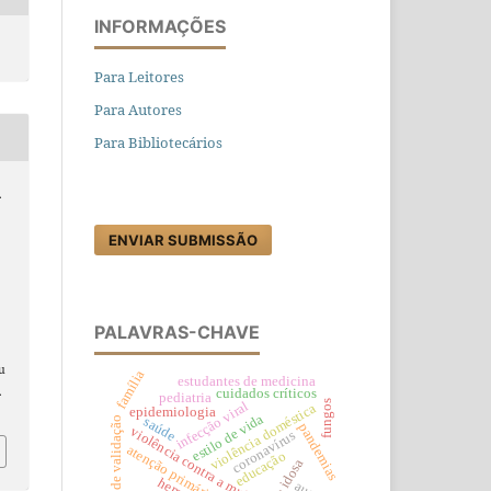
INFORMAÇÕES
Para Leitores
Para Autores
Para Bibliotecários
.
ENVIAR SUBMISSÃO
PALAVRAS-CHAVE
au
família
estudantes de medicina
.
cuidados críticos
pediatria
fungos
infecção viral
violência doméstica
epidemiologia
estilo de vida
saúde
estudo de validação
pandemias
violência contra a mulher
coronavírus
atenção primária à saúde
educação