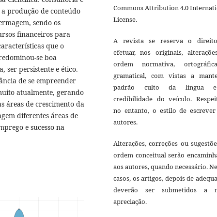
Commons Attribution 4.0 Internat
e a produção de conteúdo
License.
fermagem, sendo os
ursos financeiros para
A revista se reserva o direit
características que o
efetuar, nos originais, alteraçõ
 predominou-se boa
ordem normativa, ortográfi
 ser persistente e ético.
gramatical, com vistas a mant
ância de se empreender
padrão culto da língua 
muito atualmente, gerando
credibilidade do veículo. Respei
 as áreas de crescimento da
no entanto, o estilo de escrever
em diferentes áreas de
autores.
emprego e sucesso na
Alterações, correções ou sugestõ
ordem conceitual serão encaminh
aos autores, quando necessário. N
casos, os artigos, depois de adequ
deverão ser submetidos a 
apreciação.