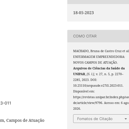
18-05-2023
COMO CITAR
MACHADO, Bruna de Castro Cruz et al
ENFERMAGEM EMPREENDEDORA:
NOVOS CAMPOS DE ATUAÇÃO.
Arquivos de Ciências da Saúde da
UNIPAR
,
[S. l.]
, v. 27, n. 5, p. 2270–
2285, 2023. DOI:
10.25110/arqsaude.v27i5.2023-011.
Disponível em:
https://revistas.unipar.br/index.php/s
23-011
de/article/view/9796. Acesso em: 6 ago
2026.
Fomatos de Citação
m, Campos de Atuação