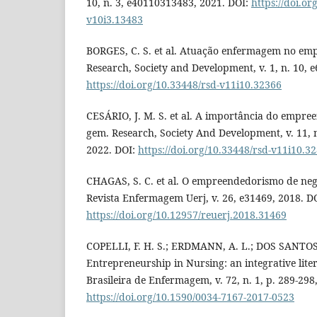
10, n. 3, e40110313483, 2021. DOI:
https://doi.or
v10i3.13483
BORGES, C. S. et al. Atuação enfermagem no em
Research, Society and Development, v. 1, n. 10, 
https://doi.org/10.33448/rsd-v11i10.32366
CESÁRIO, J. M. S. et al. A importância do empr
gem. Research, Society And Development, v. 11, 
2022. DOI:
https://doi.org/10.33448/rsd-v11i10.3
CHAGAS, S. C. et al. O empreendedorismo de neg
Revista Enfermagem Uerj, v. 26, e31469, 2018. D
https://doi.org/10.12957/reuerj.2018.31469
COPELLI, F. H. S.; ERDMANN, A. L.; DOS SANTOS, 
Entrepreneurship in Nursing: an integrative lite
Brasileira de Enfermagem, v. 72, n. 1, p. 289-298
https://doi.org/10.1590/0034-7167-2017-0523