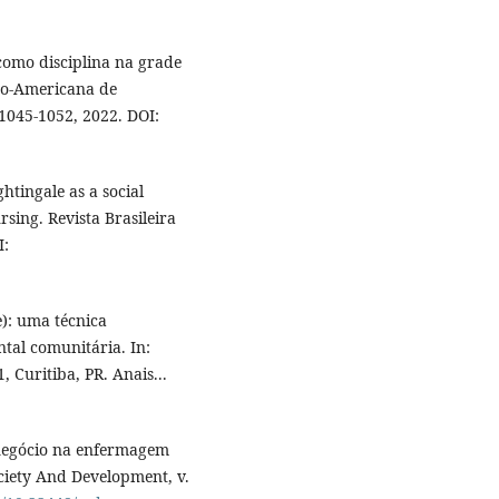
omo disciplina na grade
ro-Americana de
 1045-1052, 2022. DOI:
htingale as a social
ing. Revista Brasileira
I:
): uma técnica
tal comunitária. In:
uritiba, PR. Anais...
 negócio na enfermagem
ociety And Development, v.