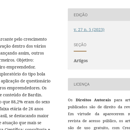
EDIÇÃO
v. 27 n. 5 (2023)
cante pelo crescimento
SEÇÃO
ovação dentro dos vários
cançando assim, outros
rmeiros. Objetivo:
Artigos
eiro empreendedor.
xploratório do tipo bola
aplicação de questionário
LICENÇA
iros empreendedores. Os
de conteúdo de Bardin.
Os
Direitos Autorais
para art
ado que 88,2% eram do sexo
publicados são de direito da rev
faixa etária de 26 anos
Em virtude da aparecerem n
asil, se destacando maior
revista de acesso público, os ar
 atuação que mais se
são de uso gratuito, com Crea
 Científica: consultoria e