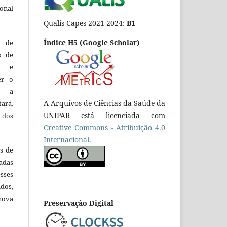
ional
Qualis Capes 2021-2024:
B1
Índice H5 (Google Scholar)
o de
es de
ca e
er o
e a
A Arquivos de Ciências da Saúde da
tará,
UNIPAR está licenciada com
 dos
Creative Commons - Atribuição 4.0
Internacional.
es de
adas
esses
ados,
nova
Preservação Digital