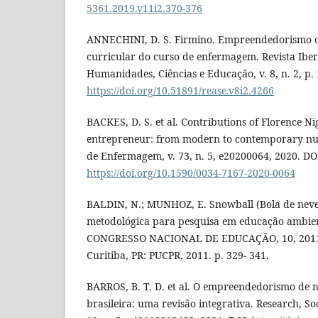
5361.2019.v11i2.370-376
ANNECHINI, D. S. Firmino. Empreendedorismo c
curricular do curso de enfermagem. Revista Ibe
Humanidades, Ciências e Educação, v. 8, n. 2, p.
https://doi.org/10.51891/rease.v8i2.4266
BACKES, D. S. et al. Contributions of Florence Nig
entrepreneur: from modern to contemporary nurs
de Enfermagem, v. 73, n. 5, e20200064, 2020. DO
https://doi.org/10.1590/0034-7167-2020-0064
BALDIN, N.; MUNHOZ, E. Snowball (Bola de neve
metodológica para pesquisa em educação ambien
CONGRESSO NACIONAL DE EDUCAÇÃO, 10, 2011, C
Curitiba, PR: PUCPR, 2011. p. 329- 341.
BARROS, B. T. D. et al. O empreendedorismo de
brasileira: uma revisão integrativa. Research, S