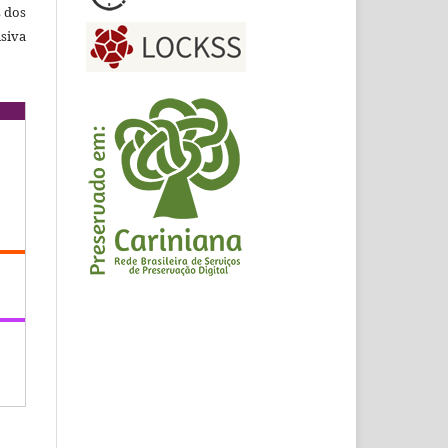
s dos
siva