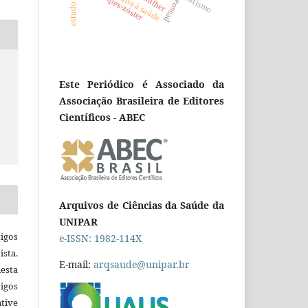
pessoa idosa
herpes-zóster
autismo
Este Periódico é Associado da
Associação Brasileira de Editores
Científicos - ABEC
Arquivos de Ciências da Saúde da
UNIPAR
igos
e-ISSN: 1982-114X
ista.
E-mail:
arqsaude@unipar.br
esta
tigos
tive