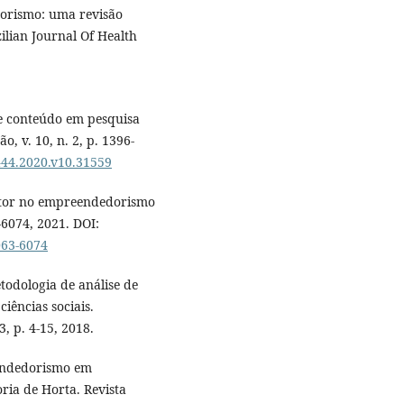
dorismo: uma revisão
ilian Journal Of Health
de conteúdo em pesquisa
, v. 10, n. 2, p. 1396-
9444.2020.v10.31559
ator no empreendedorismo
3-6074, 2021. DOI:
063-6074
odologia de análise de
iências sociais.
, p. 4-15, 2018.
eendedorismo em
ia de Horta. Revista