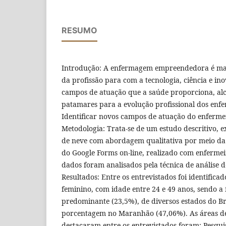
RESUMO
Introdução: A enfermagem empreendedora é mar
da profissão para com a tecnologia, ciência e in
campos de atuação que a saúde proporciona, al
patamares para a evolução profissional dos enfe
Identificar novos campos de atuação do enferm
Metodologia: Trata-se de um estudo descritivo, e
de neve com abordagem qualitativa por meio da 
do Google Forms on-line, realizado com enferme
dados foram analisados pela técnica de análise 
Resultados: Entre os entrevistados foi identific
feminino, com idade entre 24 e 49 anos, sendo a 
predominante (23,5%), de diversos estados do Br
porcentagem no Maranhão (47,06%). As áreas de
destacaram entre os entrevistados foram: Pesquisa